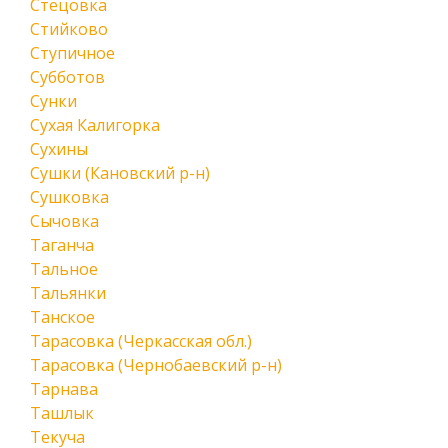
Стецовка
Стийково
Ступичное
Субботов
Сунки
Сухая Калигорка
Сухины
Сушки (Кановский р-н)
Сушковка
Сычовка
Таганча
Тальное
Тальянки
Танское
Тарасовка (Черкасская обл.)
Тарасовка (Чернобаевский р-н)
Тарнава
Ташлык
Текуча