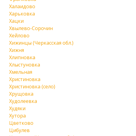
Халаидово
Харьковка
Хацки
Хвылево-Сорочин
Хейлово
Хижинцы (Черкасская обл.)
Хижня
Хлипновка
Хлыстуновка
Хмельная
Христиновка
Христиновка (село)
Хрущовка
Худолеевка
Худяки
Хутора
Цветково
Цибулев