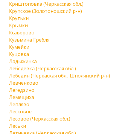
Криштоповка (Черкасская обл.)
Крупское (Золотоношский р-н)
Крутьки
Крымки
Ксаверово
Кузьмина Гребля
Кумейки
Куцовка
Ладыжинка
Лебедевка (Черкасская обл.)
Лебедин (Черкаская обл., Шполянский р-н)
Левченково
Легедзино
Лемещиха
Лепляво
Лесковое
Лесовое (Черкасская обл.)
Леськи
Летичевка (Черкасская обл.)