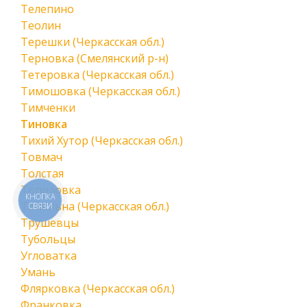
Телепино
Теолин
Терешки (Черкасская обл.)
Терновка (Смелянский р-н)
Тетеровка (Черкасская обл.)
Тимошовка (Черкасская обл.)
Тимченки
Тиновка
Тихий Хутор (Черкасская обл.)
Товмач
Толстая
Топиловка
КНОПКА
Топильна (Черкасская обл.)
СВЯЗИ
Трушевцы
Тубольцы
Угловатка
Умань
Флярковка (Черкасская обл.)
Франковка