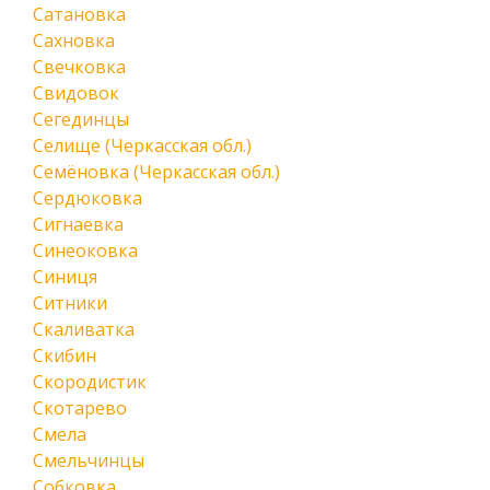
Сатановка
Сахновка
Свечковка
Свидовок
Сегединцы
Селище (Черкасская обл.)
Семёновка (Черкасская обл.)
Сердюковка
Сигнаевка
Синеоковка
Синиця
Ситники
Скаливатка
Скибин
Скородистик
Скотарево
Смела
Смельчинцы
Собковка