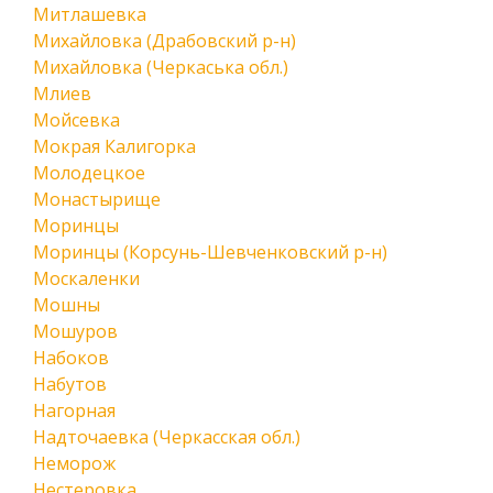
Митлашевка
Михайловка (Драбовский р-н)
Михайловка (Черкаська обл.)
Млиев
Мойсевка
Мокрая Калигорка
Молодецкое
Монастырище
Моринцы
Моринцы (Корсунь-Шевченковский р-н)
Москаленки
Мошны
Мошуров
Набоков
Набутов
Нагорная
Надточаевка (Черкасская обл.)
Неморож
Нестеровка