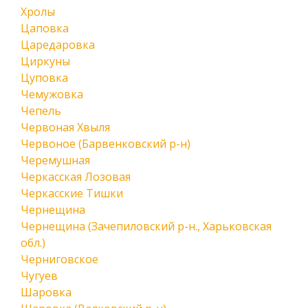
Хролы
Цаповка
Царедаровка
Циркуны
Цуповка
Чемужовка
Чепель
Червоная Хвыля
Червоное (Барвенковский р-н)
Черемушная
Черкасская Лозовая
Черкасские Тишки
Чернещина
Чернещина (Зачепиловский р-н., Харьковская
обл.)
Черниговское
Чугуев
Шаровка