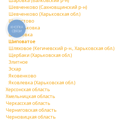
Шаровка (Валковский р-н)
Шевченково (Сахновщинский р-н)
Шевченково (Харьковская обл.)
Шелестово
Шелудьковка
КНОПКА
СВЯЗИ
Шийковка
Шиповатое
Шляховое (Кегичевский р-н., Харьковская обл.)
Щербаки (Харьковская обл.)
Элитное
Эсхар
Яковенково
Яковлевка (Харьковская обл.)
Херсонская область
Хмельницкая область
Черкасская область
Черниговская область
Черновицкая область