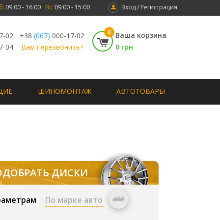
б:
09:00 - 16:00
Вс:
09:00 - 15:00
Вход / Регистрация
0
Ваша корзина
7-02
+38
(067)
000-17-02
7-04
Вам перезвонить?
0 грн
ЩИЕ
ШИНОМОНТАЖ
АВТОТОВАРЫ
ОДОБРАТЬ ДИСКИ
раметрам
По марке авто