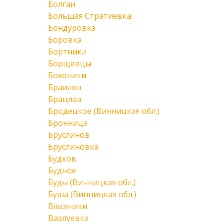
Болган
Большая Стратиевка
Бондуровка
Боровка
Бортники
Борщевцы
Бохоники
Браилов
Брацлав
Бродецкое (Винницкая обл.)
Бронница
Бруслинов
Бруслиновка
Будков
Будное
Буды (Винницкая обл.)
Буша (Винницкая обл.)
Вівсяники
Вазлуевка