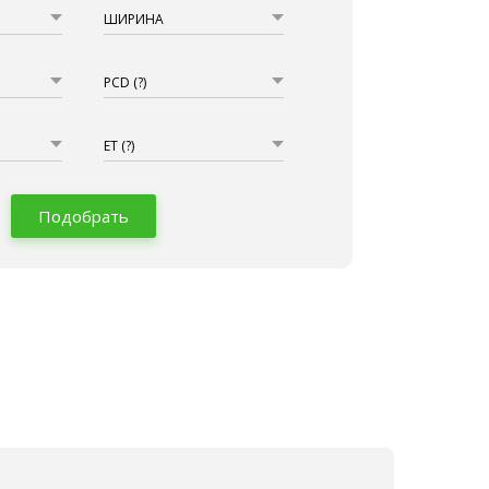
ШИРИНА
PCD
(?)
ET
(?)
Подобрать