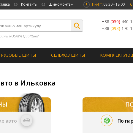
ставка
Контакты
Шиномонтаж
Пн-Пт:
08:30 - 18:00
С
+38
(050)
440-1
+38
(093)
170-1
шины ROSAVA QuaRtum”
ГРУЗОВЫЕ ШИНЫ
СЕЛЬХОЗ ШИНЫ
КОМПЛЕКТУЮ
авто в Ильковка
НЫ
П
ке авто
По па