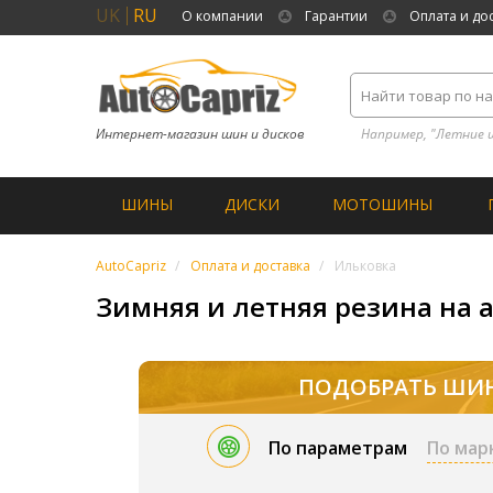
UK
RU
О компании
Гарантии
Оплата и до
Интернет-магазин шин и дисков
Например, "Летние 
ШИНЫ
ДИСКИ
МОТОШИНЫ
AutoCapriz
Оплата и доставка
Ильковка
Зимняя и летняя резина на 
ПОДОБРАТЬ ШИ
По параметрам
По мар