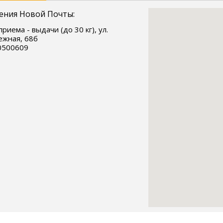
ения Новой Почты:
риема - выдачи (до 30 кг), ул.
жная, 68б
0500609