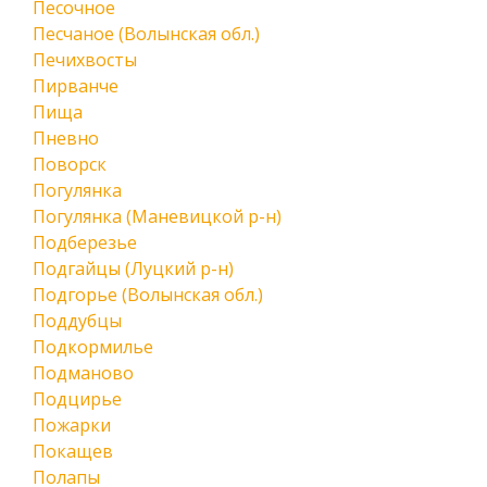
Песочное
Песчаное (Волынская обл.)
Печихвосты
Пирванче
Пища
Пневно
Поворск
Погулянка
Погулянка (Маневицкой р-н)
Подберезье
Подгайцы (Луцкий р-н)
Подгорье (Волынская обл.)
Поддубцы
Подкормилье
Подманово
Подцирье
Пожарки
Покащев
Полапы