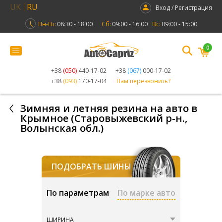
UK
RU
Вход / Регистрация
Пн-Пт:
08:30 - 18:00
Сб:
09:00 - 16:00
Вс:
09:00 - 15:00
0
+38
(050)
440-17-02
+38
(067)
000-17-02
+38
(093)
170-17-04
Вам перезвонить?
Зимняя и летняя резина на авто в
Крымное (Старовыжевский р-н.,
Волынская обл.)
ПОДОБРАТЬ ШИНЫ
По параметрам
По марке авто
ШИРИНА