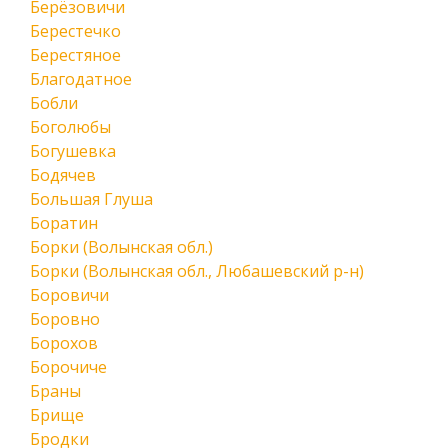
Берёзовичи
Берестечко
Берестяное
Благодатное
Бобли
Боголюбы
Богушевка
Бодячев
Большая Глуша
Боратин
Борки (Волынская обл.)
Борки (Волынская обл., Любашевский р-н)
Боровичи
Боровно
Борохов
Борочиче
Браны
Брище
Бродки