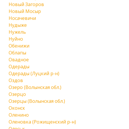
Новый Загоров
Новый Мосыр
Носачевичи
Нудыже
Нужель
Нуйно
Обенижи
Облапы
Овадное
Одерады
Одерады (Луцкий р-н)
Оздов
Озеро (Волынская обл.)
Озерцо
Озерцы (Волынская обл.)
Оконск
Оленино
Оленовка (Рожищенский р-н)
Олеськ