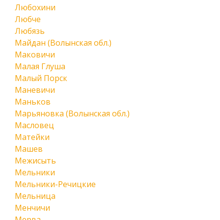
Любохини
Любче
Любязь
Майдан (Волынская обл.)
Маковичи
Малая Глуша
Малый Порск
Маневичи
Маньков
Марьяновка (Волынская обл.)
Масловец
Матейки
Машев
Межисыть
Мельники
Мельники-Речицкие
Мельница
Менчичи
Мерва