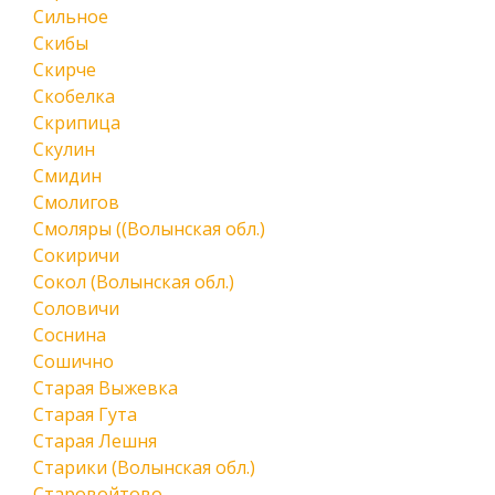
Сильное
Скибы
Скирче
Скобелка
Скрипица
Скулин
Смидин
Смолигов
Смоляры ((Волынская обл.)
Сокиричи
Сокол (Волынская обл.)
Соловичи
Соснина
Сошично
Старая Выжевка
Старая Гута
Старая Лешня
Старики (Волынская обл.)
Старовойтово