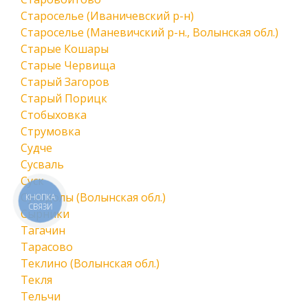
Староселье (Иваничевский р-н)
Староселье (Маневичский р-н., Волынская обл.)
Старые Кошары
Старые Червища
Старый Загоров
Старый Порицк
Стобыховка
Струмовка
Судче
Сусваль
Суск
Суходолы (Волынская обл.)
КНОПКА
СВЯЗИ
Сырники
Тагачин
Тарасово
Теклино (Волынская обл.)
Текля
Тельчи