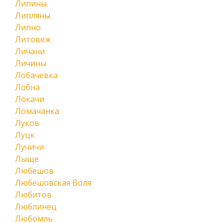
Липины
Липляны
Липно
Литовеж
Личани
Личины
Лобачевка
Лобна
Локачи
Ломачанка
Луков
Луцк
Лучичи
Лыще
Любешов
Любешовская Воля
Любитов
Люблинец
Любомль