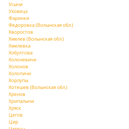
Усычи
Уховецк
Фаринки
Федоровка (Волынская обл.)
Хворостов
Хмелев (Волынская обл.)
Хмелевка
Хобултова
Холоневичи
Холонов
Холопичи
Хорлупы
Хотешев (Волынская обл.)
Хренов
Хрипалычи
Хряск
Цегов
Цир
Цмины