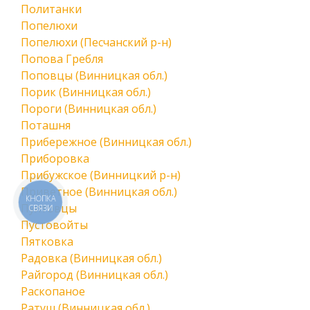
Политанки
Попелюхи
Попелюхи (Песчанский р-н)
Попова Гребля
Поповцы (Винницкая обл.)
Порик (Винницкая обл.)
Пороги (Винницкая обл.)
Поташня
Прибережное (Винницкая обл.)
Приборовка
Прибужское (Винницкий р-н)
Приветное (Винницкая обл.)
КНОПКА
Пултовцы
СВЯЗИ
Пустовойты
Пятковка
Радовка (Винницкая обл.)
Райгород (Винницкая обл.)
Раскопаное
Ратуш (Винницкая обл.)