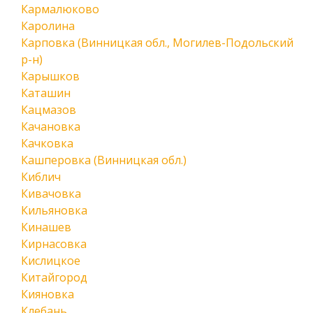
Кармалюково
Каролина
Карповка (Винницкая обл., Могилев-Подольский
р-н)
Карышков
Каташин
Кацмазов
Качановка
Качковка
Кашперовка (Винницкая обл.)
Киблич
Кивачовка
Кильяновка
Кинашев
Кирнасовка
Кислицкое
Китайгород
Кияновка
Клебань