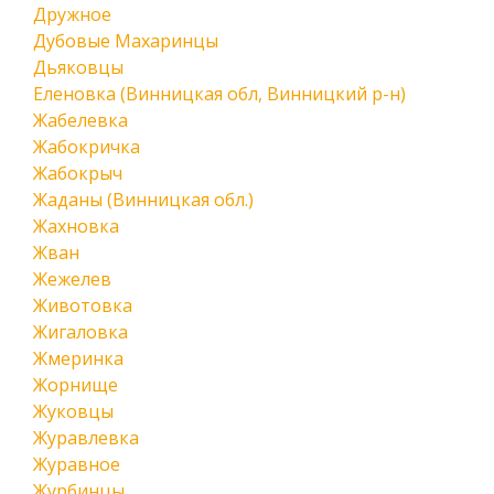
Дружное
Дубовые Махаринцы
Дьяковцы
Еленовка (Винницкая обл, Винницкий р-н)
Жабелевка
Жабокричка
Жабокрыч
Жаданы (Винницкая обл.)
Жахновка
Жван
Жежелев
Животовка
Жигаловка
Жмеринка
Жорнище
Жуковцы
Журавлевка
Журавное
Журбинцы