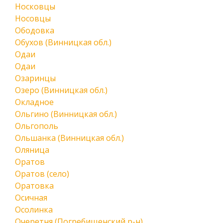
Носковцы
Носовцы
Ободовка
Обухов (Винницкая обл.)
Одаи
Одаи
Озаринцы
Озеро (Винницкая обл.)
Окладное
Ольгино (Винницкая обл.)
Ольгополь
Ольшанка (Винницкая обл.)
Оляница
Оратов
Оратов (село)
Оратовка
Осичная
Осолинка
Очеретня (Погребищенский р-н)