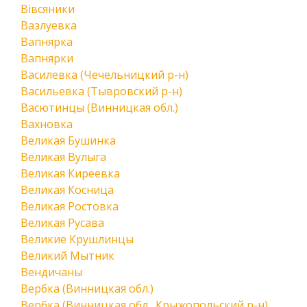
Вівсяники
Вазлуевка
Вапнярка
Вапнярки
Василевка (Чечельницкий р-н)
Васильевка (Тывровский р-н)
Васютинцы (Винницкая обл.)
Вахновка
Великая Бушинка
Великая Вулыга
Великая Киреевка
Великая Косница
Великая Ростовка
Великая Русава
Великие Крушлинцы
Великий Мытник
Вендичаны
Вербка (Винницкая обл.)
Вербка (Винницкая обл., Крыжопольский р-н)