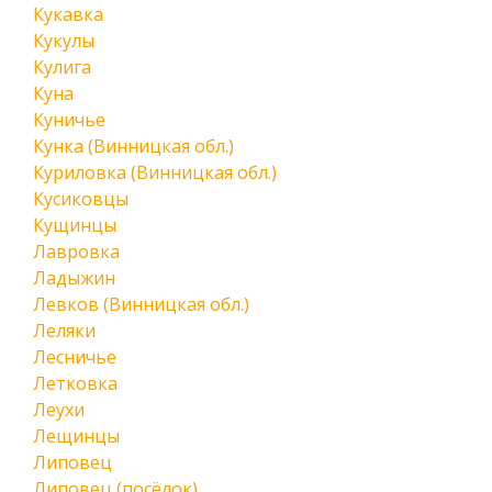
Кукавка
Кукулы
Кулига
Куна
Куничье
Кунка (Винницкая обл.)
Куриловка (Винницкая обл.)
Кусиковцы
Кущинцы
Лавровка
Ладыжин
Левков (Винницкая обл.)
Леляки
Лесничье
Летковка
Леухи
Лещинцы
Липовец
Липовец (посёлок)