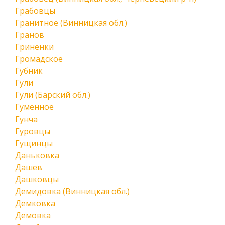
Грабовцы
Гранитное (Винницкая обл.)
Гранов
Гриненки
Громадское
Губник
Гули
Гули (Барский обл.)
Гуменное
Гунча
Гуровцы
Гущинцы
Даньковка
Дашев
Дашковцы
Демидовка (Винницкая обл.)
Демковка
Демовка