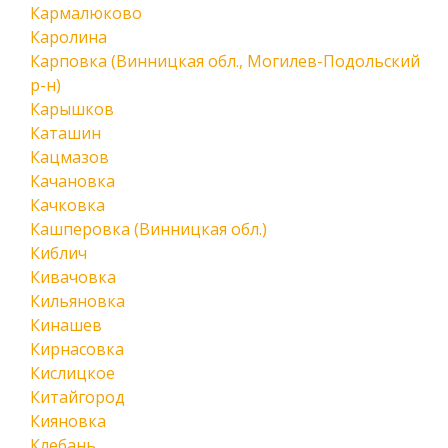
Кармалюково
Каролина
Карповка (Винницкая обл., Могилев-Подольский
р-н)
Карышков
Каташин
Кацмазов
Качановка
Качковка
Кашперовка (Винницкая обл.)
Киблич
Кивачовка
Кильяновка
Кинашев
Кирнасовка
Кислицкое
Китайгород
Кияновка
Клебань