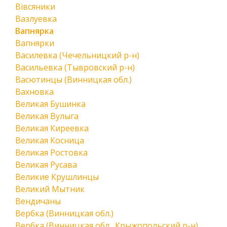
Вівсяники
Вазлуевка
Вапнярка
Вапнярки
Василевка (Чечельницкий р-н)
Васильевка (Тывровский р-н)
Васютинцы (Винницкая обл.)
Вахновка
Великая Бушинка
Великая Вулыга
Великая Киреевка
Великая Косница
Великая Ростовка
Великая Русава
Великие Крушлинцы
Великий Мытник
Вендичаны
Вербка (Винницкая обл.)
Вербка (Винницкая обл., Крыжопольский р-н)