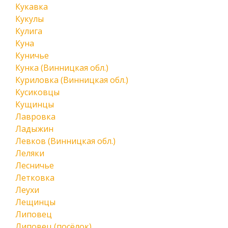
Кукавка
Кукулы
Кулига
Куна
Куничье
Кунка (Винницкая обл.)
Куриловка (Винницкая обл.)
Кусиковцы
Кущинцы
Лавровка
Ладыжин
Левков (Винницкая обл.)
Леляки
Лесничье
Летковка
Леухи
Лещинцы
Липовец
Липовец (посёлок)