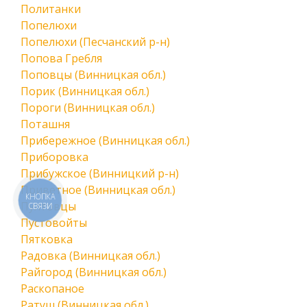
Политанки
Попелюхи
Попелюхи (Песчанский р-н)
Попова Гребля
Поповцы (Винницкая обл.)
Порик (Винницкая обл.)
Пороги (Винницкая обл.)
Поташня
Прибережное (Винницкая обл.)
Приборовка
Прибужское (Винницкий р-н)
Приветное (Винницкая обл.)
КНОПКА
Пултовцы
СВЯЗИ
Пустовойты
Пятковка
Радовка (Винницкая обл.)
Райгород (Винницкая обл.)
Раскопаное
Ратуш (Винницкая обл.)