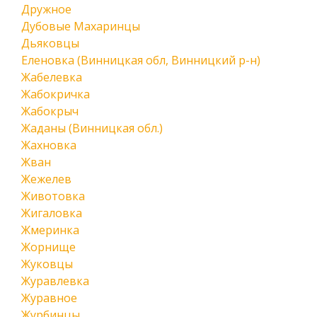
Дружное
Дубовые Махаринцы
Дьяковцы
Еленовка (Винницкая обл, Винницкий р-н)
Жабелевка
Жабокричка
Жабокрыч
Жаданы (Винницкая обл.)
Жахновка
Жван
Жежелев
Животовка
Жигаловка
Жмеринка
Жорнище
Жуковцы
Журавлевка
Журавное
Журбинцы