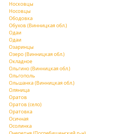
Носковцы
Носовцы
Ободовка
Обухов (Винницкая обл.)
Одаи
Одаи
Озаринцы
Озеро (Винницкая обл.)
Окладное
Ольгино (Винницкая обл.)
Ольгополь
Ольшанка (Винницкая обл.)
Оляница
Оратов
Оратов (село)
Оратовка
Осичная
Осолинка
Очеретня (Погребищенский р-н)