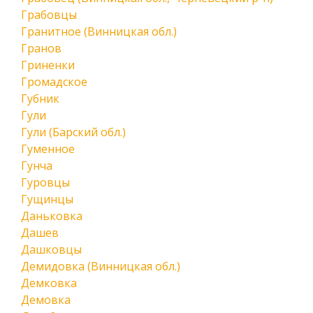
Грабовцы
Гранитное (Винницкая обл.)
Гранов
Гриненки
Громадское
Губник
Гули
Гули (Барский обл.)
Гуменное
Гунча
Гуровцы
Гущинцы
Даньковка
Дашев
Дашковцы
Демидовка (Винницкая обл.)
Демковка
Демовка