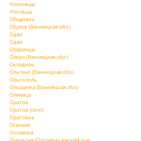
Носковцы
Носовцы
Ободовка
Обухов (Винницкая обл.)
Одаи
Одаи
Озаринцы
Озеро (Винницкая обл.)
Окладное
Ольгино (Винницкая обл.)
Ольгополь
Ольшанка (Винницкая обл.)
Оляница
Оратов
Оратов (село)
Оратовка
Осичная
Осолинка
Очеретня (Погребищенский р-н)