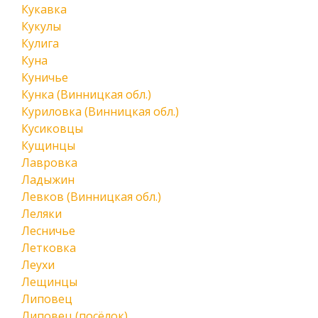
Кукавка
Кукулы
Кулига
Куна
Куничье
Кунка (Винницкая обл.)
Куриловка (Винницкая обл.)
Кусиковцы
Кущинцы
Лавровка
Ладыжин
Левков (Винницкая обл.)
Леляки
Лесничье
Летковка
Леухи
Лещинцы
Липовец
Липовец (посёлок)