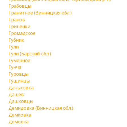
Грабовцы
Гранитное (Винницкая обл.)
Гранов
Гриненки
Громадское
Губник
Гули
Гули (Барский обл.)
Гуменное
Гунча
Гуровцы
Гущинцы
Даньковка
Дашев
Дашковцы
Демидовка (Винницкая обл.)
Демковка
Демовка