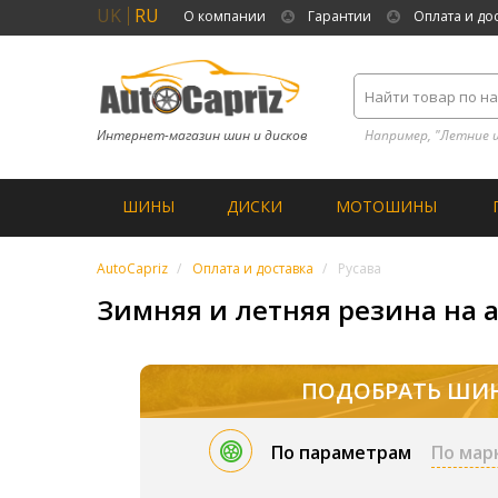
UK
RU
О компании
Гарантии
Оплата и до
Интернет-магазин шин и дисков
Например, "Летние 
ШИНЫ
ДИСКИ
МОТОШИНЫ
AutoCapriz
Оплата и доставка
Русава
Зимняя и летняя резина на а
ПОДОБРАТЬ ШИ
По параметрам
По мар