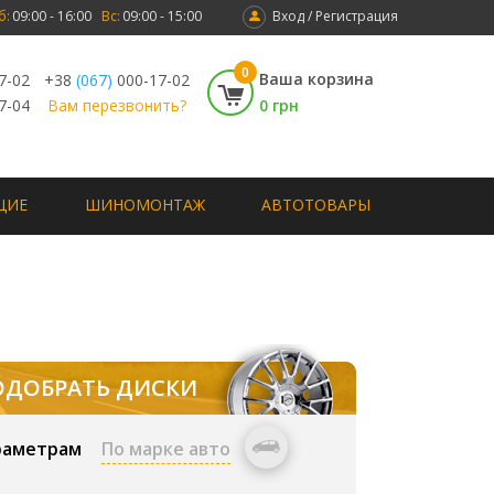
б:
09:00 - 16:00
Вс:
09:00 - 15:00
Вход / Регистрация
0
Ваша корзина
7-02
+38
(067)
000-17-02
7-04
Вам перезвонить?
0 грн
ЩИЕ
ШИНОМОНТАЖ
АВТОТОВАРЫ
ОДОБРАТЬ ДИСКИ
раметрам
По марке авто