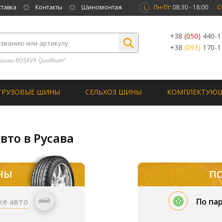
ставка
Контакты
Шиномонтаж
Пн-Пт:
08:30 - 18:00
С
+38
(050)
440-1
+38
(093)
170-1
шины ROSAVA QuaRtum”
ГРУЗОВЫЕ ШИНЫ
СЕЛЬХОЗ ШИНЫ
КОМПЛЕКТУЮ
вто в Русава
НЫ
П
ке авто
По па