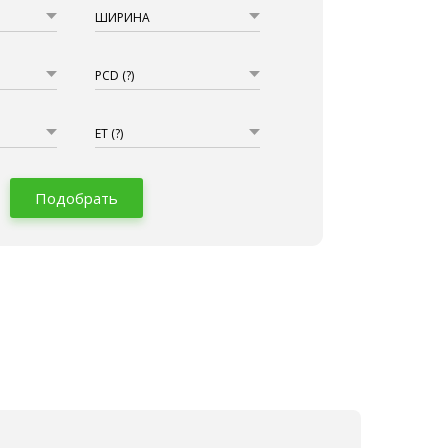
ШИРИНА
PCD
(?)
ET
(?)
Подобрать