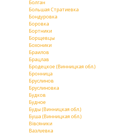
Болган
Большая Стратиевка
Бондуровка
Боровка
Бортники
Борщевцы
Бохоники
Браилов
Брацлав
Бродецкое (Винницкая обл.)
Бронница
Бруслинов
Бруслиновка
Будков
Будное
Буды (Винницкая обл.)
Буша (Винницкая обл.)
Вівсяники
Вазлуевка