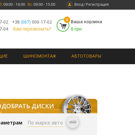
б:
09:00 - 16:00
Вс:
09:00 - 15:00
Вход / Регистрация
0
Ваша корзина
7-02
+38
(067)
000-17-02
7-04
Вам перезвонить?
0 грн
ЩИЕ
ШИНОМОНТАЖ
АВТОТОВАРЫ
ОДОБРАТЬ ДИСКИ
раметрам
По марке авто