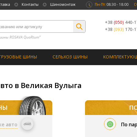
ставка
Контакты
Шиномонтаж
Пн-Пт:
08:30 - 18:00
С
+38
(050)
440-1
+38
(093)
170-1
шины ROSAVA QuaRtum”
ГРУЗОВЫЕ ШИНЫ
СЕЛЬХОЗ ШИНЫ
КОМПЛЕКТУЮ
вто в Великая Вулыга
НЫ
П
ке авто
По па