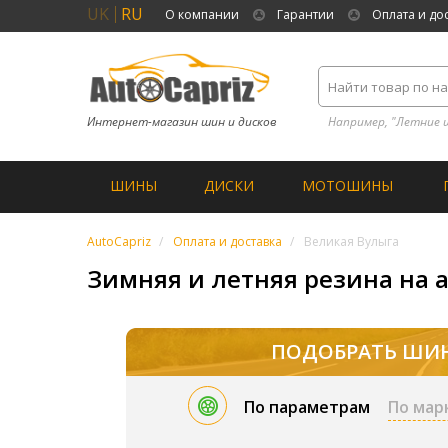
UK
RU
О компании
Гарантии
Оплата и до
Интернет-магазин шин и дисков
Например, "Летние 
ШИНЫ
ДИСКИ
МОТОШИНЫ
AutoCapriz
Оплата и доставка
Великая Вулыга
Зимняя и летняя резина на а
ПОДОБРАТЬ ШИ
По параметрам
По мар