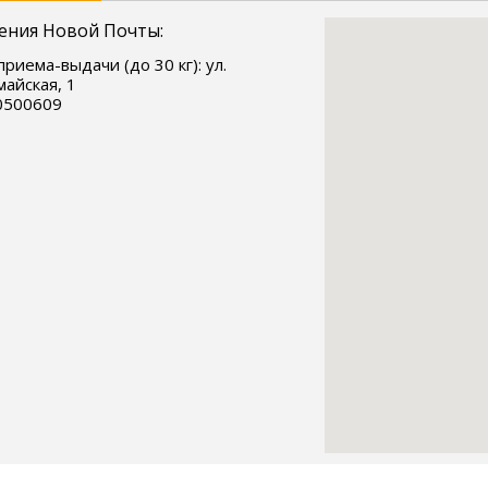
ения Новой Почты:
приема-выдачи (до 30 кг): ул.
айская, 1
0500609