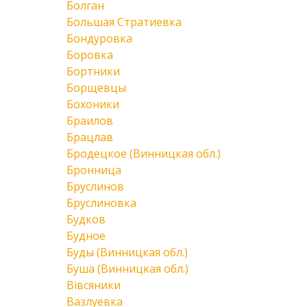
Болган
Большая Стратиевка
Бондуровка
Боровка
Бортники
Борщевцы
Бохоники
Браилов
Брацлав
Бродецкое (Винницкая обл.)
Бронница
Бруслинов
Бруслиновка
Будков
Будное
Буды (Винницкая обл.)
Буша (Винницкая обл.)
Вівсяники
Вазлуевка