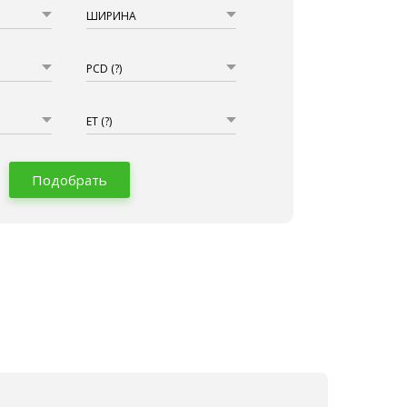
ШИРИНА
PCD
(?)
ET
(?)
Подобрать