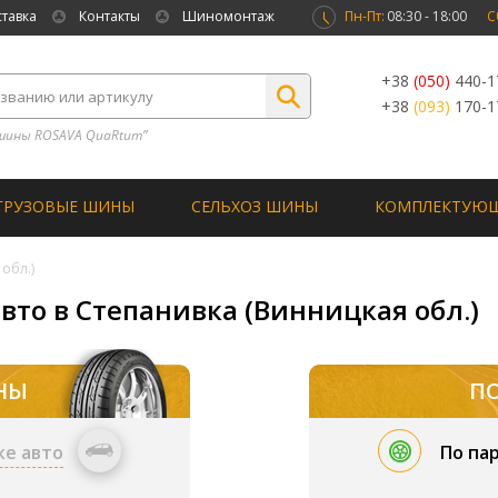
ставка
Контакты
Шиномонтаж
Пн-Пт:
08:30 - 18:00
С
+38
(050)
440-1
+38
(093)
170-1
шины ROSAVA QuaRtum”
ГРУЗОВЫЕ ШИНЫ
СЕЛЬХОЗ ШИНЫ
КОМПЛЕКТУЮ
обл.)
вто в Степанивка (Винницкая обл.)
НЫ
П
ке авто
По па