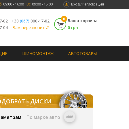
б:
09:00 - 16:00
Вс:
09:00 - 15:00
Вход / Регистрация
0
Ваша корзина
7-02
+38
(067)
000-17-02
7-04
Вам перезвонить?
0 грн
ЩИЕ
ШИНОМОНТАЖ
АВТОТОВАРЫ
ОДОБРАТЬ ДИСКИ
раметрам
По марке авто