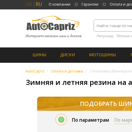
UK
RU
О компании
Гарантии
Оплата и до
Интернет-магазин шин и дисков
Например, "Летние 
ШИНЫ
ДИСКИ
МОТОШИНЫ
AutoCapriz
Оплата и доставка
Степанивка (Винницкая 
Зимняя и летняя резина на а
ПОДОБРАТЬ ШИ
По параметрам
По мар