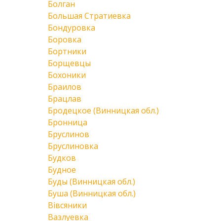
Болган
Большая Стратиевка
Бондуровка
Боровка
Бортники
Борщевцы
Бохоники
Браилов
Брацлав
Бродецкое (Винницкая обл.)
Бронница
Бруслинов
Бруслиновка
Будков
Будное
Буды (Винницкая обл.)
Буша (Винницкая обл.)
Вівсяники
Вазлуевка