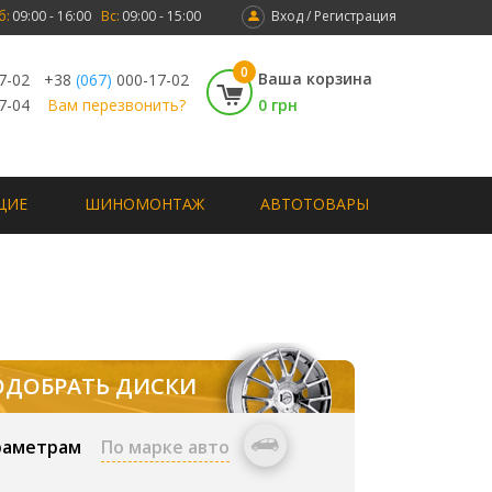
б:
09:00 - 16:00
Вс:
09:00 - 15:00
Вход / Регистрация
0
Ваша корзина
7-02
+38
(067)
000-17-02
7-04
Вам перезвонить?
0 грн
ЩИЕ
ШИНОМОНТАЖ
АВТОТОВАРЫ
ОДОБРАТЬ ДИСКИ
раметрам
По марке авто