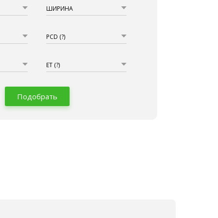
ШИРИНА
PCD
(?)
ET
(?)
Подобрать