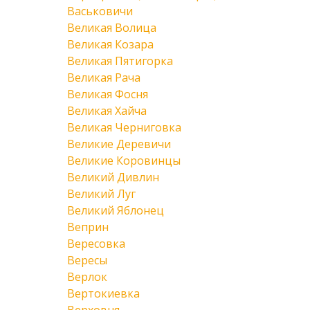
Васьковичи
Великая Волица
Великая Козара
Великая Пятигорка
Великая Рача
Великая Фосня
Великая Хайча
Великая Черниговка
Великие Деревичи
Великие Коровинцы
Великий Дивлин
Великий Луг
Великий Яблонец
Веприн
Вересовка
Вересы
Верлок
Вертокиевка