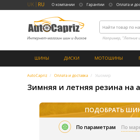
UK
RU
О компании
Гарантии
Оплата и до
Интернет-магазин шин и дисков
Например, "Летние 
ШИНЫ
ДИСКИ
МОТОШИНЫ
AutoCapriz
Оплата и доставка
Ушомир
Зимняя и летняя резина на 
ПОДОБРАТЬ ШИ
По параметрам
По мар