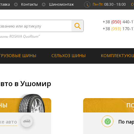
ставка
Контакты
Шиномонтаж
Пн-Пт:
08:30 - 18:00
С
+38
(050)
440-1
+38
(093)
170-1
шины ROSAVA QuaRtum”
ГРУЗОВЫЕ ШИНЫ
СЕЛЬХОЗ ШИНЫ
КОМПЛЕКТУЮ
авто в Ушомир
НЫ
П
ке авто
По па