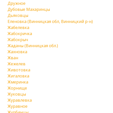
Дружное
Дубовые Махаринцы
Дьяковцы
Еленовка (Винницкая обл, Винницкий р-н)
Жабелевка
Жабокричка
Жабокрыч
Жаданы (Винницкая обл.)
Жахновка
Жван
Жежелев
Животовка
Жигаловка
Жмеринка
Жорнище
Жуковцы
Журавлевка
Журавное
Журбинцы