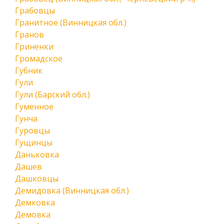
Грабовцы
Гранитное (Винницкая обл.)
Гранов
Гриненки
Громадское
Губник
Гули
Гули (Барский обл.)
Гуменное
Гунча
Гуровцы
Гущинцы
Даньковка
Дашев
Дашковцы
Демидовка (Винницкая обл.)
Демковка
Демовка