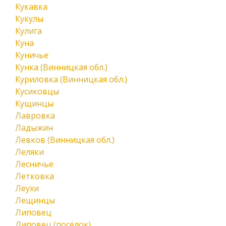
Кукавка
Кукулы
Кулига
Куна
Куничье
Кунка (Винницкая обл.)
Куриловка (Винницкая обл.)
Кусиковцы
Кущинцы
Лавровка
Ладыжин
Левков (Винницкая обл.)
Леляки
Лесничье
Летковка
Леухи
Лещинцы
Липовец
Липовец (посёлок)