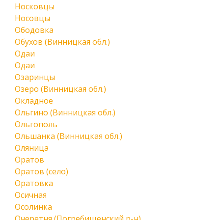
Носковцы
Носовцы
Ободовка
Обухов (Винницкая обл.)
Одаи
Одаи
Озаринцы
Озеро (Винницкая обл.)
Окладное
Ольгино (Винницкая обл.)
Ольгополь
Ольшанка (Винницкая обл.)
Оляница
Оратов
Оратов (село)
Оратовка
Осичная
Осолинка
Очеретня (Погребищенский р-н)