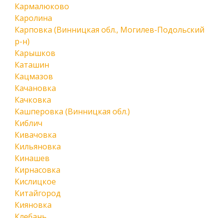
Кармалюково
Каролина
Карповка (Винницкая обл., Могилев-Подольский
р-н)
Карышков
Каташин
Кацмазов
Качановка
Качковка
Кашперовка (Винницкая обл.)
Киблич
Кивачовка
Кильяновка
Кинашев
Кирнасовка
Кислицкое
Китайгород
Кияновка
Клебань