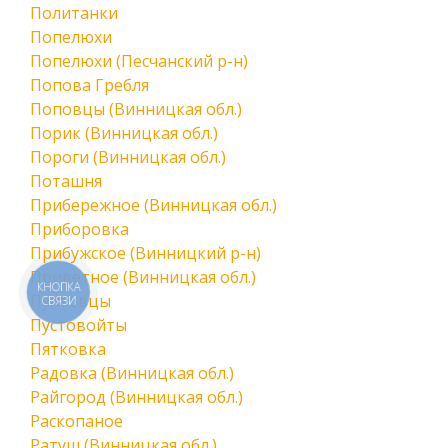
Политанки
Попелюхи
Попелюхи (Песчанский р-н)
Попова Гребля
Поповцы (Винницкая обл.)
Порик (Винницкая обл.)
Пороги (Винницкая обл.)
Поташня
Прибережное (Винницкая обл.)
Приборовка
Прибужское (Винницкий р-н)
Приветное (Винницкая обл.)
КНОПКА
Пултовцы
СВЯЗИ
Пустовойты
Пятковка
Радовка (Винницкая обл.)
Райгород (Винницкая обл.)
Раскопаное
Ратуш (Винницкая обл.)