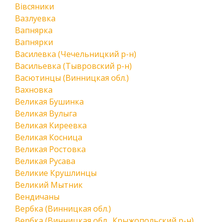
Вівсяники
Вазлуевка
Вапнярка
Вапнярки
Василевка (Чечельницкий р-н)
Васильевка (Тывровский р-н)
Васютинцы (Винницкая обл.)
Вахновка
Великая Бушинка
Великая Вулыга
Великая Киреевка
Великая Косница
Великая Ростовка
Великая Русава
Великие Крушлинцы
Великий Мытник
Вендичаны
Вербка (Винницкая обл.)
Вербка (Винницкая обл., Крыжопольский р-н)