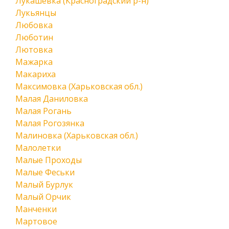
Лукашевка (Красноградский р-н)
Лукьянцы
Любовка
Люботин
Лютовка
Мажарка
Макариха
Максимовка (Харьковская обл.)
Малая Даниловка
Малая Рогань
Малая Рогозянка
Малиновка (Харьковская обл.)
Малолетки
Малые Проходы
Малые Феськи
Малый Бурлук
Малый Орчик
Манченки
Мартовое