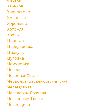
Феськи
Харьков
Хворостово
Хмаровка
Хорошево
Хотомля
Хролы
Цаповка
Царедаровка
Циркуны
Цуповка
Чемужовка
Чепель
Червоная Хвыля
Червоное (Барвенковский р-н)
Черемушная
Черкасская Лозовая
Черкасские Тишки
Чернещина