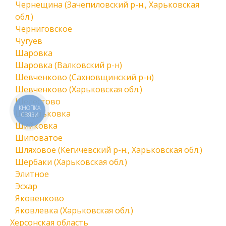
Чернещина (Зачепиловский р-н., Харьковская
обл.)
Черниговское
Чугуев
Шаровка
Шаровка (Валковский р-н)
Шевченково (Сахновщинский р-н)
Шевченково (Харьковская обл.)
Шелестово
КНОПКА
Шелудьковка
СВЯЗИ
Шийковка
Шиповатое
Шляховое (Кегичевский р-н., Харьковская обл.)
Щербаки (Харьковская обл.)
Элитное
Эсхар
Яковенково
Яковлевка (Харьковская обл.)
Херсонская область