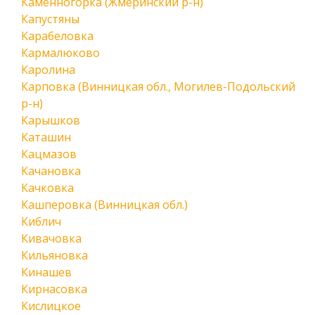
Каменногорка (Жмеринский р-н)
Капустяны
Карабеловка
Кармалюково
Каролина
Карповка (Винницкая обл., Могилев-Подольский
р-н)
Карышков
Каташин
Кацмазов
Качановка
Качковка
Кашперовка (Винницкая обл.)
Киблич
Кивачовка
Кильяновка
Кинашев
Кирнасовка
Кислицкое