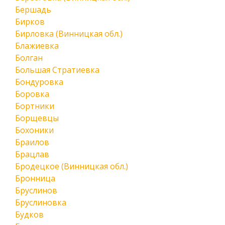
Бершадь
Бирков
Бирловка (Винницкая обл.)
Блажиевка
Болган
Большая Стратиевка
Бондуровка
Боровка
Бортники
Борщевцы
Бохоники
Браилов
Брацлав
Бродецкое (Винницкая обл.)
Бронница
Бруслинов
Бруслиновка
Будков