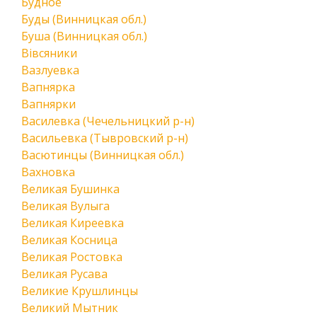
Будное
Буды (Винницкая обл.)
Буша (Винницкая обл.)
Вівсяники
Вазлуевка
Вапнярка
Вапнярки
Василевка (Чечельницкий р-н)
Васильевка (Тывровский р-н)
Васютинцы (Винницкая обл.)
Вахновка
Великая Бушинка
Великая Вулыга
Великая Киреевка
Великая Косница
Великая Ростовка
Великая Русава
Великие Крушлинцы
Великий Мытник