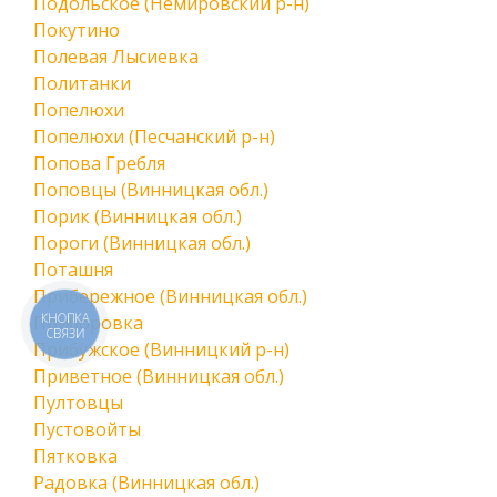
Подольское (Немировский р-н)
Покутино
Полевая Лысиевка
Политанки
Попелюхи
Попелюхи (Песчанский р-н)
Попова Гребля
Поповцы (Винницкая обл.)
Порик (Винницкая обл.)
Пороги (Винницкая обл.)
Поташня
Прибережное (Винницкая обл.)
КНОПКА
Приборовка
СВЯЗИ
Прибужское (Винницкий р-н)
Приветное (Винницкая обл.)
Пултовцы
Пустовойты
Пятковка
Радовка (Винницкая обл.)