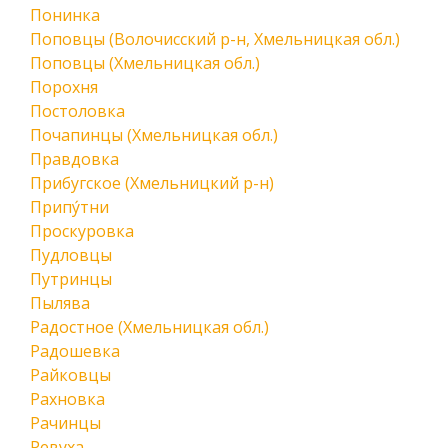
Понинка
Поповцы (Волочисский р-н, Хмельницкая обл.)
Поповцы (Хмельницкая обл.)
Порохня
Постоловка
Почапинцы (Хмельницкая обл.)
Правдовка
Прибугское (Хмельницкий р-н)
Припу́тни
Проскуровка
Пудловцы
Путринцы
Пылява
Радостное (Хмельницкая обл.)
Радошевка
Райковцы
Рахновка
Рачинцы
Ревуха