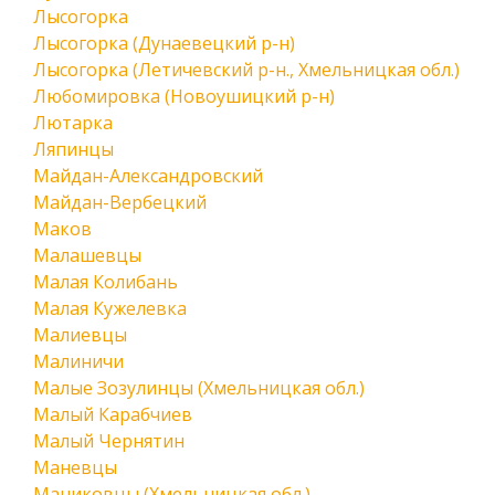
Лысогорка
Лысогорка (Дунаевецкий р-н)
Лысогорка (Летичевский р-н., Хмельницкая обл.)
Любомировка (Новоушицкий р-н)
Лютарка
Ляпинцы
Майдан-Александровский
Майдан-Вербецкий
Маков
Малашевцы
Малая Колибань
Малая Кужелевка
Малиевцы
Малиничи
Малые Зозулинцы (Хмельницкая обл.)
Малый Карабчиев
Малый Чернятин
Маневцы
Маниковцы (Хмельницкая обл.)