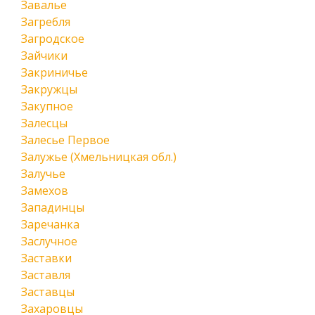
Завалье
Загребля
Загродское
Зайчики
Закриничье
Закружцы
Закупное
Залесцы
Залесье Первое
Залужье (Хмельницкая обл.)
Залучье
Замехов
Западинцы
Заречанка
Заслучное
Заставки
Заставля
Заставцы
Захаровцы