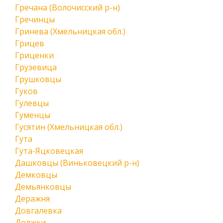
Гречана (Волочисский р-н)
Гречинцы
Гринева (Хмельницкая обл.)
Грицев
Гриценки
Грузевица
Грушковцы
Гуков
Гулевцы
Гуменцы
Гусятин (Хмельницкая обл.)
Гута
Гута-Яцковецкая
Дашковцы (Виньковецкий р-н)
Демковцы
Демьянковцы
Деражня
Довгалевка
Должки