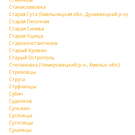
Станиславовка
Старая Гута (Хмельницкая обл., Дунаевецкий р-н)
Старая Песочная
Старая Синява
Старая Ушица
Староконстантинов
Старый Кривин
Старый Острополь
Степановка (Чемеровецкий р-н., Хмельн. обл.)
Стреховцы
Струга
Стуфчинцы
Субич
Судилков
Сульжин
Сусловцы
Сутковцы
Сушевцы