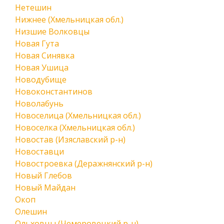
Нетешин
Нижнее (Хмельницкая обл.)
Низшие Волковцы
Новая Гута
Новая Синявка
Новая Ушица
Новодубище
Новоконстантинов
Новолабунь
Новоселица (Хмельницкая обл.)
Новоселка (Хмельницкая обл.)
Новостав (Изяславский р-н)
Новоставци
Новостроевка (Деражнянский р-н)
Новый Глебов
Новый Майдан
Окоп
Олешин
Ольховцы (Чемеровецкий р-н)