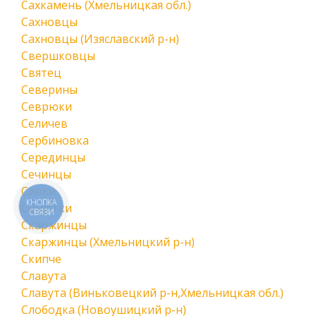
Сахкамень (Хмельницкая обл.)
Сахновцы
Сахновцы (Изяславский р-н)
Свершковцы
Святец
Северины
Севрюки
Селичев
Сербиновка
Серединцы
Сечинцы
Сивки
КНОПКА
Синютки
СВЯЗИ
Скаржинцы
Скаржинцы (Хмельницкий р-н)
Скипче
Славута
Славута (Виньковецкий р-н,Хмельницкая обл.)
Слободка (Новоушицкий р-н)