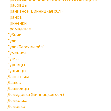
Грабовцы
Гранитное (Винницкая обл.)
Гранов
Гриненки
Громадское
Губник
Гули
Гули (Барский обл.)
Гуменное
Гунча
Гуровцы
Гущинцы
Даньковка
Дашев
Дашковцы
Демидовка (Винницкая обл.)
Демковка
Демовка