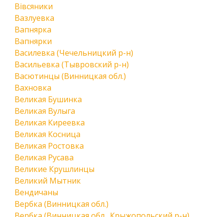
Вівсяники
Вазлуевка
Вапнярка
Вапнярки
Василевка (Чечельницкий р-н)
Васильевка (Тывровский р-н)
Васютинцы (Винницкая обл.)
Вахновка
Великая Бушинка
Великая Вулыга
Великая Киреевка
Великая Косница
Великая Ростовка
Великая Русава
Великие Крушлинцы
Великий Мытник
Вендичаны
Вербка (Винницкая обл.)
Вербка (Винницкая обл., Крыжопольский р-н)