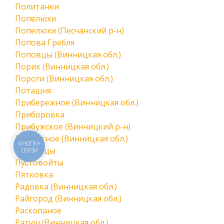
Политанки
Попелюхи
Попелюхи (Песчанский р-н)
Попова Гребля
Поповцы (Винницкая обл.)
Порик (Винницкая обл.)
Пороги (Винницкая обл.)
Поташня
Прибережное (Винницкая обл.)
Приборовка
Прибужское (Винницкий р-н)
Приветное (Винницкая обл.)
КНОПКА
Пултовцы
СВЯЗИ
Пустовойты
Пятковка
Радовка (Винницкая обл.)
Райгород (Винницкая обл.)
Раскопаное
Ратуш (Винницкая обл.)