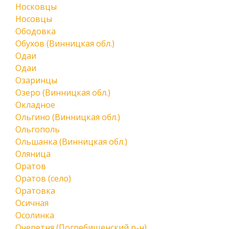
Носковцы
Носовцы
Ободовка
Обухов (Винницкая обл.)
Одаи
Одаи
Озаринцы
Озеро (Винницкая обл.)
Окладное
Ольгино (Винницкая обл.)
Ольгополь
Ольшанка (Винницкая обл.)
Оляница
Оратов
Оратов (село)
Оратовка
Осичная
Осолинка
Очеретня (Погребищенский р-н)