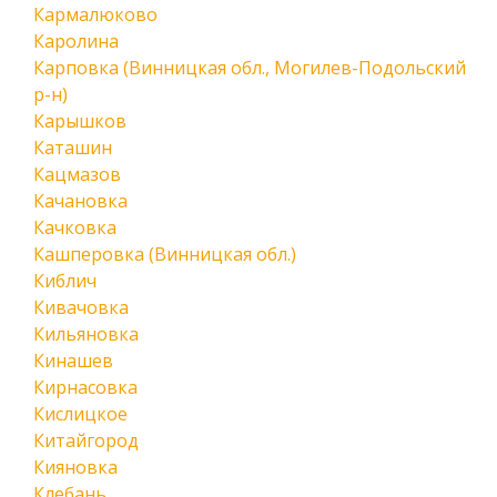
Кармалюково
Каролина
Карповка (Винницкая обл., Могилев-Подольский
р-н)
Карышков
Каташин
Кацмазов
Качановка
Качковка
Кашперовка (Винницкая обл.)
Киблич
Кивачовка
Кильяновка
Кинашев
Кирнасовка
Кислицкое
Китайгород
Кияновка
Клебань