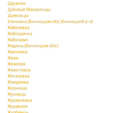
Дружное
Дубовые Махаринцы
Дьяковцы
Еленовка (Винницкая обл, Винницкий р-н)
Жабелевка
Жабокричка
Жабокрыч
Жаданы (Винницкая обл.)
Жахновка
Жван
Жежелев
Животовка
Жигаловка
Жмеринка
Жорнище
Жуковцы
Журавлевка
Журавное
Журбинцы