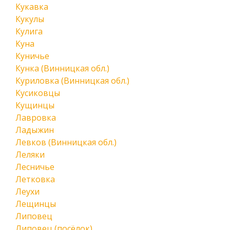
Кукавка
Кукулы
Кулига
Куна
Куничье
Кунка (Винницкая обл.)
Куриловка (Винницкая обл.)
Кусиковцы
Кущинцы
Лавровка
Ладыжин
Левков (Винницкая обл.)
Леляки
Лесничье
Летковка
Леухи
Лещинцы
Липовец
Липовец (посёлок)