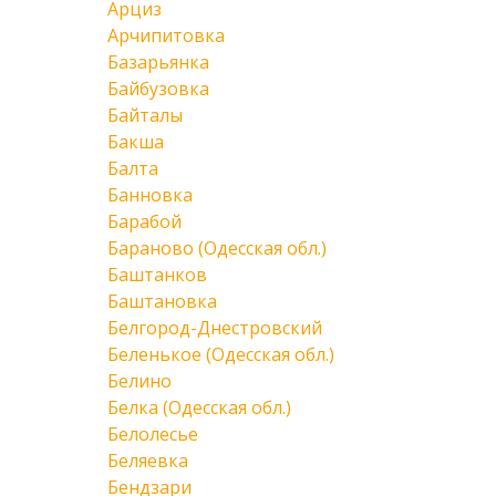
Арциз
Арчипитовка
Базарьянка
Байбузовка
Байталы
Бакша
Балта
Банновка
Барабой
Бараново (Одесская обл.)
Баштанков
Баштановка
Белгород-Днестровский
Беленькое (Одесская обл.)
Белино
Белка (Одесская обл.)
Белолесье
Беляевка
Бендзари