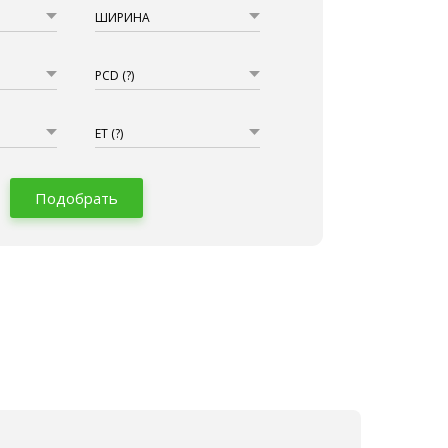
ШИРИНА
PCD
(?)
ET
(?)
Подобрать