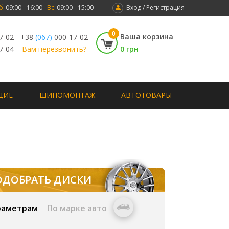
б:
09:00 - 16:00
Вс:
09:00 - 15:00
Вход / Регистрация
0
Ваша корзина
7-02
+38
(067)
000-17-02
7-04
Вам перезвонить?
0 грн
ЩИЕ
ШИНОМОНТАЖ
АВТОТОВАРЫ
ОДОБРАТЬ ДИСКИ
раметрам
По марке авто