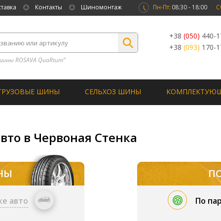
ставка
Контакты
Шиномонтаж
Пн-Пт:
08:30 - 18:00
С
+38
(050)
440-1
+38
(093)
170-1
шины ROSAVA QuaRtum”
ГРУЗОВЫЕ ШИНЫ
СЕЛЬХОЗ ШИНЫ
КОМПЛЕКТУЮ
вто в Червоная Стенка
НЫ
П
ке авто
По па