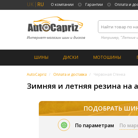
UK
RU
О компании
Гарантии
Оплата и до
Интернет-магазин шин и дисков
Например, "Летние 
ШИНЫ
ДИСКИ
МОТОШИНЫ
AutoCapriz
Оплата и доставка
Червоная Стенка
Зимняя и летняя резина на а
ПОДОБРАТЬ ШИ
По параметрам
По мар