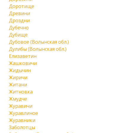
Доротище
Древини
Дроздни
Дубечно
Дубище
Дубовое (Волынская обл.)
Дулибы (Волынская обл.)
Елизаветин
Жашковичи
Жидычин
Жиричи
Житани
Житновка
Жмудче
Журавичи
Журавлиное
Журавники
Заболотцы