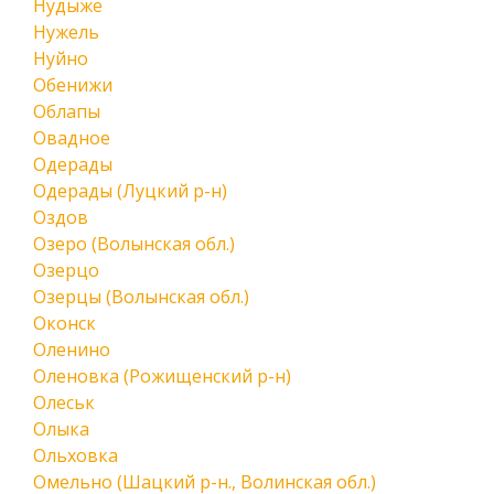
Нудыже
Нужель
Нуйно
Обенижи
Облапы
Овадное
Одерады
Одерады (Луцкий р-н)
Оздов
Озеро (Волынская обл.)
Озерцо
Озерцы (Волынская обл.)
Оконск
Оленино
Оленовка (Рожищенский р-н)
Олеськ
Олыка
Ольховка
Омельно (Шацкий р-н., Волинская обл.)