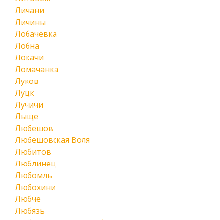
Личани
Личины
Лобачевка
Лобна
Локачи
Ломачанка
Луков
Луцк
Лучичи
Лыще
Любешов
Любешовская Воля
Любитов
Люблинец
Любомль
Любохини
Любче
Любязь