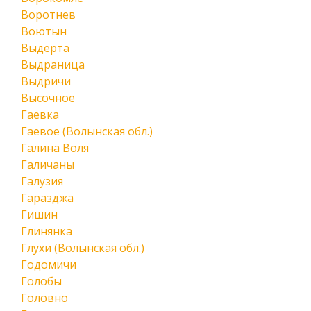
Воротнев
Воютын
Выдерта
Выдраница
Выдричи
Высочное
Гаевка
Гаевое (Волынская обл.)
Галина Воля
Галичаны
Галузия
Гаразджа
Гишин
Глинянка
Глухи (Волынская обл.)
Годомичи
Голобы
Головно