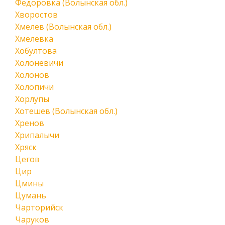
Федоровка (Волынская обл.)
Хворостов
Хмелев (Волынская обл.)
Хмелевка
Хобултова
Холоневичи
Холонов
Холопичи
Хорлупы
Хотешев (Волынская обл.)
Хренов
Хрипалычи
Хряск
Цегов
Цир
Цмины
Цумань
Чарторийск
Чаруков