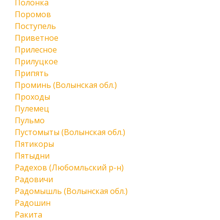
Полонка
Поромов
Поступель
Приветное
Прилесное
Прилуцкое
Припять
Проминь (Волынская обл.)
Проходы
Пулемец
Пульмо
Пустомыты (Волынская обл.)
Пятикоры
Пятыдни
Радехов (Любомльский р-н)
Радовичи
Радомышль (Волынская обл.)
Радошин
Ракита