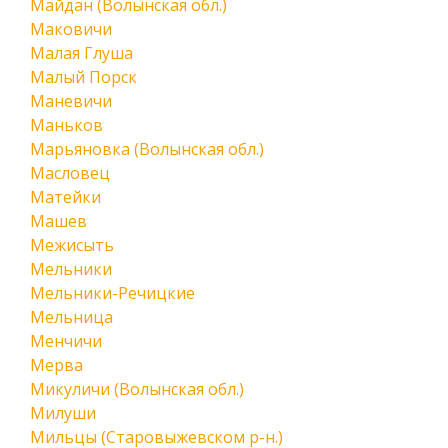
Майдан (Волынская обл.)
Маковичи
Малая Глуша
Малый Порск
Маневичи
Маньков
Марьяновка (Волынская обл.)
Масловец
Матейки
Машев
Межисыть
Мельники
Мельники-Речицкие
Мельница
Менчичи
Мерва
Микуличи (Волынская обл.)
Милуши
Мильцы (Старовыжевском р-н.)