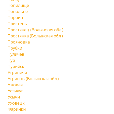
Топилище
Топольне
Торчин
Тристень
Тростянец (Волынская обл.)
Тростянка (Волынская обл.)
Трояновка
Трубки
Туличев
Тур
Турийск
Угриничи
Угринов (Волынская обл.)
Ужовая
Устилуг
Усычи
Уховецк
Фаринки