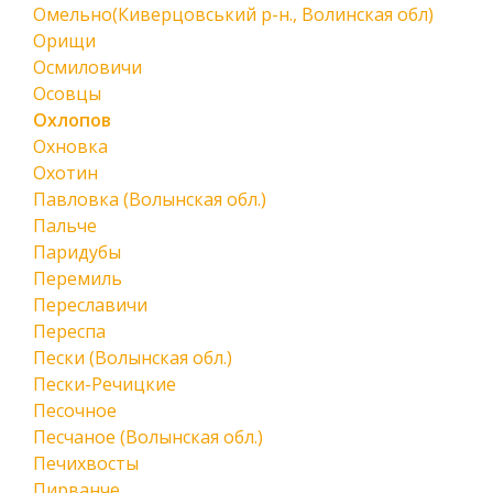
Омельно(Киверцовський р-н., Волинская обл)
Орищи
Осмиловичи
Осовцы
Охлопов
Охновка
Охотин
Павловка (Волынская обл.)
Пальче
Паридубы
Перемиль
Переславичи
Переспа
Пески (Волынская обл.)
Пески-Речицкие
Песочное
Песчаное (Волынская обл.)
Печихвосты
Пирванче