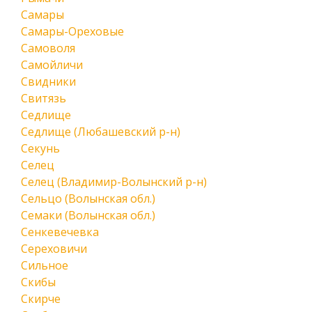
Самары
Самары-Ореховые
Самоволя
Самойличи
Свидники
Свитязь
Седлище
Седлище (Любашевский р-н)
Секунь
Селец
Селец (Владимир-Волынский р-н)
Сельцо (Волынская обл.)
Семаки (Волынская обл.)
Сенкевечевка
Сереховичи
Сильное
Скибы
Скирче