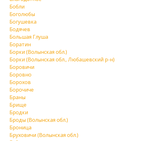
Бобли
Боголюбы
Богушевка
Бодячев
Большая Глуша
Боратин
Борки (Волынская обл.)
Борки (Волынская обл., Любашевский р-н)
Боровичи
Боровно
Борохов
Борочиче
Браны
Брище
Бродки
Броды (Волынская обл.)
Броница
Бруховичи (Волынская обл.)