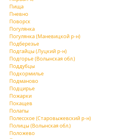
Пища
Пневно
Поворск
Погулянка
Погулянка (Маневицкой р-н)
Подберезье
Подгайцы (Луцкий р-н)
Подгорье (Волынская обл.)
Поддубцы
Подкормилье
Подманово
Подцирье
Пожарки
Покащев
Полапы
Полесское (Старовыжевский р-н)
Полицы (Волынская обл.)
Положево