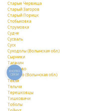
Старые Червища
Старый Загоров
Старый Порицк
Стобыховка
Струмовка
Судче
Сусваль
Суск
Суходолы (Волынская обл.)
Сырники
Тагачин
Тарасово
КНОПКА
Теклино (Волынская обл.)
СВЯЗИ
Текля
Тельчи
Терешковцы
Тишковичи
Тоболы
Тойкут