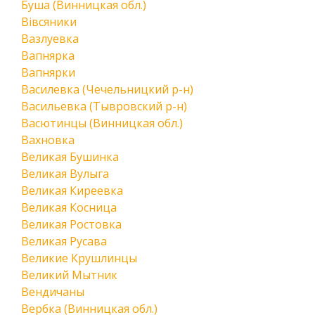
Буша (Винницкая обл.)
Вівсяники
Вазлуевка
Вапнярка
Вапнярки
Василевка (Чечельницкий р-н)
Васильевка (Тывровский р-н)
Васютинцы (Винницкая обл.)
Вахновка
Великая Бушинка
Великая Вулыга
Великая Киреевка
Великая Косница
Великая Ростовка
Великая Русава
Великие Крушлинцы
Великий Мытник
Вендичаны
Вербка (Винницкая обл.)