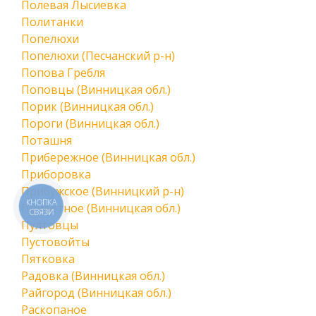
Полевая Лысиевка
Политанки
Попелюхи
Попелюхи (Песчанский р-н)
Попова Гребля
Поповцы (Винницкая обл.)
Порик (Винницкая обл.)
Пороги (Винницкая обл.)
Поташня
Прибережное (Винницкая обл.)
Приборовка
Прибужское (Винницкий р-н)
КНОПКА
Приветное (Винницкая обл.)
СВЯЗИ
Пултовцы
Пустовойты
Пятковка
Радовка (Винницкая обл.)
Райгород (Винницкая обл.)
Раскопаное