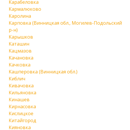
Карабеловка
Кармалюково
Каролина
Карповка (Винницкая обл., Могилев-Подольский
р-н)
Карышков
Каташин
Кацмазов
Качановка
Качковка
Кашперовка (Винницкая обл.)
Киблич
Кивачовка
Кильяновка
Кинашев
Кирнасовка
Кислицкое
Китайгород
Кияновка