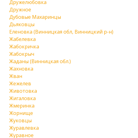
Дружелюбовка
Дружное
Дубовые Махаринцы
Дьяковцы
Еленовка (Винницкая обл, Винницкий р-н)
Жабелевка
Жабокричка
Жабокрыч
Жаданы (Винницкая обл.)
Жахновка
Жван
Жежелев
Животовка
Жигаловка
Жмеринка
Жорнище
Жуковцы
Журавлевка
Журавное