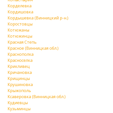
Корделевка
Кордишовка
Кордышевка (Винницкий р-н.)
Коростовцы
Котюжаны
Котюжинцы
Красная Степь
Красное (Винницкая обл.)
Краснополка
Красноселка
Крикливец
Кричановка
Крищинцы
Крушиновка
Крыжополь
Ксаверовка (Винницкая обл.)
Кудиевцы
Кузьминцы