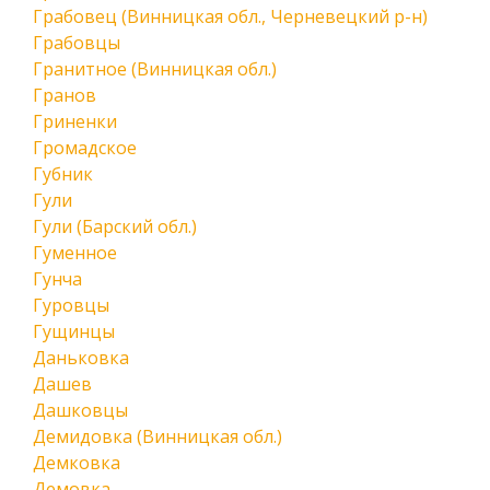
Грабовец (Винницкая обл., Черневецкий р-н)
Грабовцы
Гранитное (Винницкая обл.)
Гранов
Гриненки
Громадское
Губник
Гули
Гули (Барский обл.)
Гуменное
Гунча
Гуровцы
Гущинцы
Даньковка
Дашев
Дашковцы
Демидовка (Винницкая обл.)
Демковка
Демовка