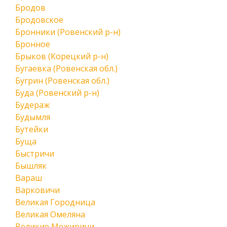
Бродов
Бродовское
Бронники (Ровенский р-н)
Бронное
Брыков (Корецкий р-н)
Бугаевка (Ровенская обл.)
Бугрин (Ровенская обл.)
Буда (Ровенский р-н)
Будераж
Будымля
Бутейки
Буща
Быстричи
Бышляк
Вараш
Варковичи
Великая Городница
Великая Омеляна
Великие Межиричи