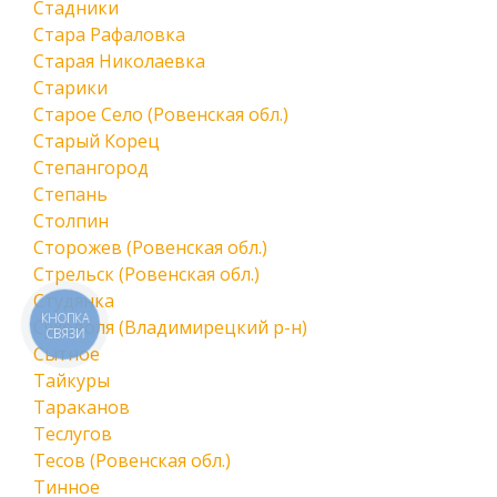
Стадники
Стара Рафаловка
Старая Николаевка
Старики
Старое Село (Ровенская обл.)
Старый Корец
Степангород
Степань
Столпин
Сторожев (Ровенская обл.)
Стрельск (Ровенская обл.)
Студянка
КНОПКА
Суховоля (Владимирецкий р-н)
СВЯЗИ
Сытное
Тайкуры
Тараканов
Теслугов
Тесов (Ровенская обл.)
Тинное