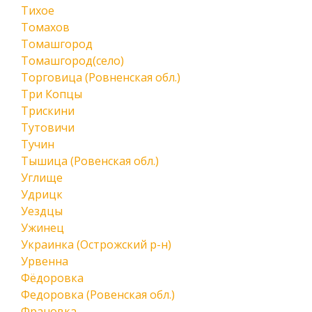
Тихое
Томахов
Томашгород
Томашгород(село)
Торговица (Ровненская обл.)
Три Копцы
Трискини
Тутовичи
Тучин
Тышица (Ровенская обл.)
Углище
Удрицк
Уездцы
Ужинец
Украинка (Острожский р-н)
Урвенна
Фёдоровка
Федоровка (Ровенская обл.)
Франовка