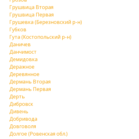
Грушвица Вторая
Грушвица Первая
Грушевка (Березновский р-н)
Губков
Гута (Костопольский р-н)
Даничев
Данчимост
Демидовка
Деражное
Деревянное
Дермань Вторая
Дермань Первая
Дерть
Дибровск
Дивень
Добривода
Довговоля
Долгое (Ровенская обл.)