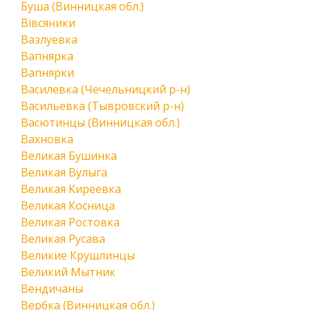
Буша (Винницкая обл.)
Вівсяники
Вазлуевка
Вапнярка
Вапнярки
Василевка (Чечельницкий р-н)
Васильевка (Тывровский р-н)
Васютинцы (Винницкая обл.)
Вахновка
Великая Бушинка
Великая Вулыга
Великая Киреевка
Великая Косница
Великая Ростовка
Великая Русава
Великие Крушлинцы
Великий Мытник
Вендичаны
Вербка (Винницкая обл.)