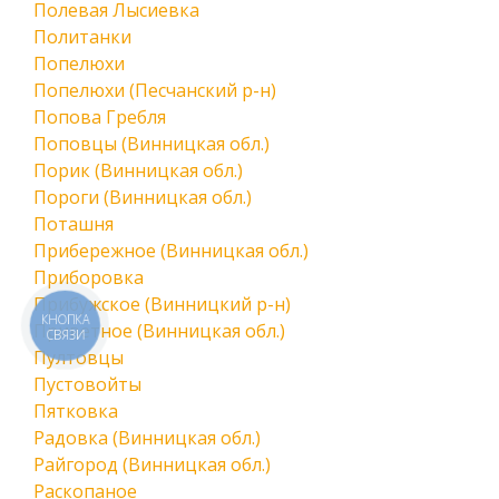
Полевая Лысиевка
Политанки
Попелюхи
Попелюхи (Песчанский р-н)
Попова Гребля
Поповцы (Винницкая обл.)
Порик (Винницкая обл.)
Пороги (Винницкая обл.)
Поташня
Прибережное (Винницкая обл.)
Приборовка
Прибужское (Винницкий р-н)
КНОПКА
Приветное (Винницкая обл.)
СВЯЗИ
Пултовцы
Пустовойты
Пятковка
Радовка (Винницкая обл.)
Райгород (Винницкая обл.)
Раскопаное