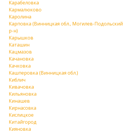
Карабеловка
Кармалюково
Каролина
Карповка (Винницкая обл., Могилев-Подольский
р-н)
Карышков
Каташин
Кацмазов
Качановка
Качковка
Кашперовка (Винницкая обл.)
Киблич
Кивачовка
Кильяновка
Кинашев
Кирнасовка
Кислицкое
Китайгород
Кияновка