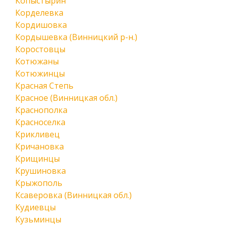
Копыстырин
Корделевка
Кордишовка
Кордышевка (Винницкий р-н.)
Коростовцы
Котюжаны
Котюжинцы
Красная Степь
Красное (Винницкая обл.)
Краснополка
Красноселка
Крикливец
Кричановка
Крищинцы
Крушиновка
Крыжополь
Ксаверовка (Винницкая обл.)
Кудиевцы
Кузьминцы