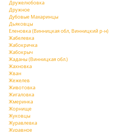
Дружелюбовка
Дружное
Дубовые Махаринцы
Дьяковцы
Еленовка (Винницкая обл, Винницкий р-н)
Жабелевка
Жабокричка
Жабокрыч
Жаданы (Винницкая обл.)
Жахновка
Жван
Жежелев
Животовка
Жигаловка
Жмеринка
Жорнище
Жуковцы
Журавлевка
Журавное