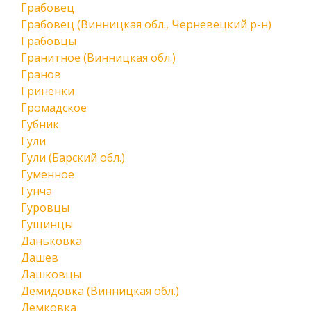
Грабовец
Грабовец (Винницкая обл., Черневецкий р-н)
Грабовцы
Гранитное (Винницкая обл.)
Гранов
Гриненки
Громадское
Губник
Гули
Гули (Барский обл.)
Гуменное
Гунча
Гуровцы
Гущинцы
Даньковка
Дашев
Дашковцы
Демидовка (Винницкая обл.)
Демковка