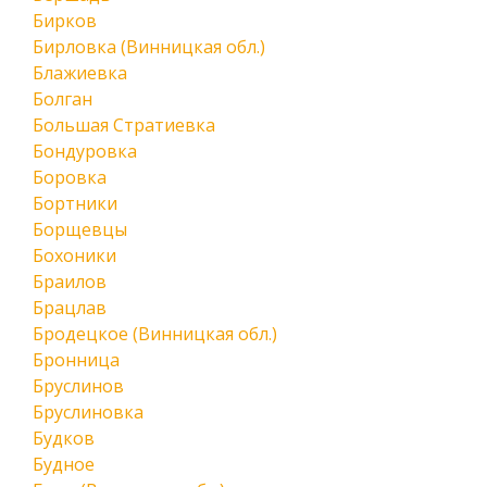
Бирков
Бирловка (Винницкая обл.)
Блажиевка
Болган
Большая Стратиевка
Бондуровка
Боровка
Бортники
Борщевцы
Бохоники
Браилов
Брацлав
Бродецкое (Винницкая обл.)
Бронница
Бруслинов
Бруслиновка
Будков
Будное