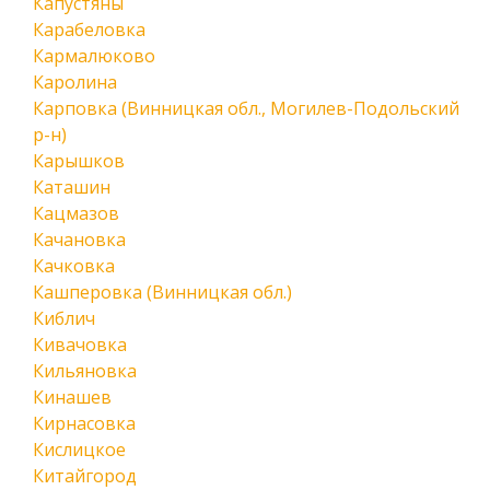
Капустяны
Карабеловка
Кармалюково
Каролина
Карповка (Винницкая обл., Могилев-Подольский
р-н)
Карышков
Каташин
Кацмазов
Качановка
Качковка
Кашперовка (Винницкая обл.)
Киблич
Кивачовка
Кильяновка
Кинашев
Кирнасовка
Кислицкое
Китайгород