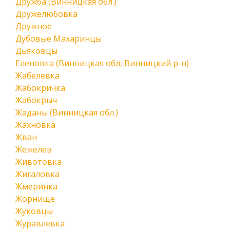
Дружба (Винницкая обл.)
Дружелюбовка
Дружное
Дубовые Махаринцы
Дьяковцы
Еленовка (Винницкая обл, Винницкий р-н)
Жабелевка
Жабокричка
Жабокрыч
Жаданы (Винницкая обл.)
Жахновка
Жван
Жежелев
Животовка
Жигаловка
Жмеринка
Жорнище
Жуковцы
Журавлевка