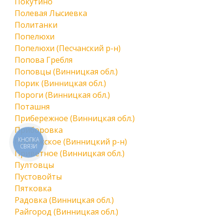
Покутино
Полевая Лысиевка
Политанки
Попелюхи
Попелюхи (Песчанский р-н)
Попова Гребля
Поповцы (Винницкая обл.)
Порик (Винницкая обл.)
Пороги (Винницкая обл.)
Поташня
Прибережное (Винницкая обл.)
Приборовка
КНОПКА
Прибужское (Винницкий р-н)
СВЯЗИ
Приветное (Винницкая обл.)
Пултовцы
Пустовойты
Пятковка
Радовка (Винницкая обл.)
Райгород (Винницкая обл.)