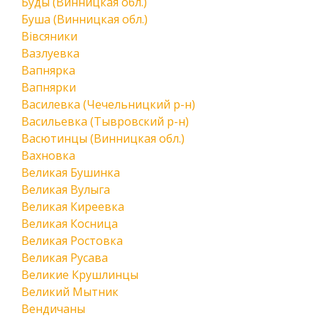
Буды (Винницкая обл.)
Буша (Винницкая обл.)
Вівсяники
Вазлуевка
Вапнярка
Вапнярки
Василевка (Чечельницкий р-н)
Васильевка (Тывровский р-н)
Васютинцы (Винницкая обл.)
Вахновка
Великая Бушинка
Великая Вулыга
Великая Киреевка
Великая Косница
Великая Ростовка
Великая Русава
Великие Крушлинцы
Великий Мытник
Вендичаны