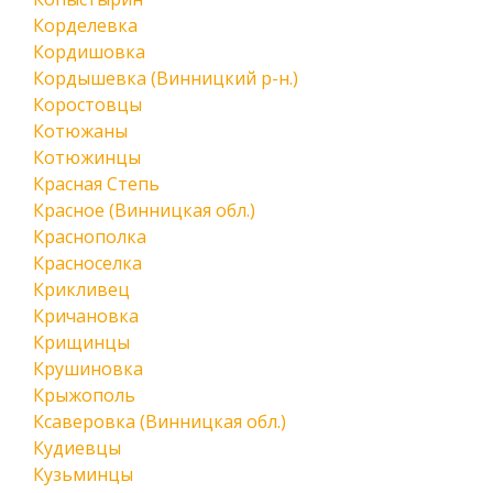
Корделевка
Кордишовка
Кордышевка (Винницкий р-н.)
Коростовцы
Котюжаны
Котюжинцы
Красная Степь
Красное (Винницкая обл.)
Краснополка
Красноселка
Крикливец
Кричановка
Крищинцы
Крушиновка
Крыжополь
Ксаверовка (Винницкая обл.)
Кудиевцы
Кузьминцы