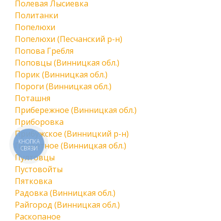
Полевая Лысиевка
Политанки
Попелюхи
Попелюхи (Песчанский р-н)
Попова Гребля
Поповцы (Винницкая обл.)
Порик (Винницкая обл.)
Пороги (Винницкая обл.)
Поташня
Прибережное (Винницкая обл.)
Приборовка
Прибужское (Винницкий р-н)
КНОПКА
Приветное (Винницкая обл.)
СВЯЗИ
Пултовцы
Пустовойты
Пятковка
Радовка (Винницкая обл.)
Райгород (Винницкая обл.)
Раскопаное