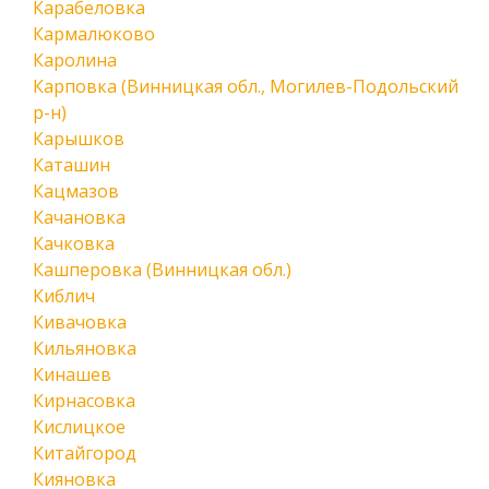
Карабеловка
Кармалюково
Каролина
Карповка (Винницкая обл., Могилев-Подольский
р-н)
Карышков
Каташин
Кацмазов
Качановка
Качковка
Кашперовка (Винницкая обл.)
Киблич
Кивачовка
Кильяновка
Кинашев
Кирнасовка
Кислицкое
Китайгород
Кияновка