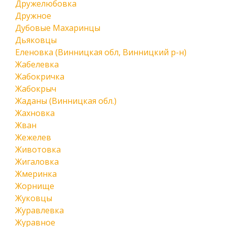
Дружелюбовка
Дружное
Дубовые Махаринцы
Дьяковцы
Еленовка (Винницкая обл, Винницкий р-н)
Жабелевка
Жабокричка
Жабокрыч
Жаданы (Винницкая обл.)
Жахновка
Жван
Жежелев
Животовка
Жигаловка
Жмеринка
Жорнище
Жуковцы
Журавлевка
Журавное