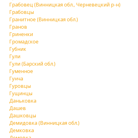
Грабовец (Винницкая обл., Черневецкий р-н)
Грабовцы
Гранитное (Винницкая обл.)
Гранов
Гриненки
Громадское
Губник
Гули
Гули (Барский обл.)
Гуменное
Гунча
Гуровцы
Гущинцы
Даньковка
Дашев
Дашковцы
Демидовка (Винницкая обл.)
Демковка
Демовка