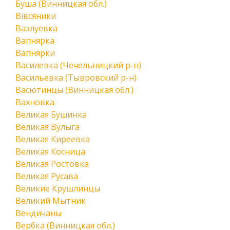
Буша (Винницкая обл.)
Вівсяники
Вазлуевка
Вапнярка
Вапнярки
Василевка (Чечельницкий р-н)
Васильевка (Тывровский р-н)
Васютинцы (Винницкая обл.)
Вахновка
Великая Бушинка
Великая Вулыга
Великая Киреевка
Великая Косница
Великая Ростовка
Великая Русава
Великие Крушлинцы
Великий Мытник
Вендичаны
Вербка (Винницкая обл.)