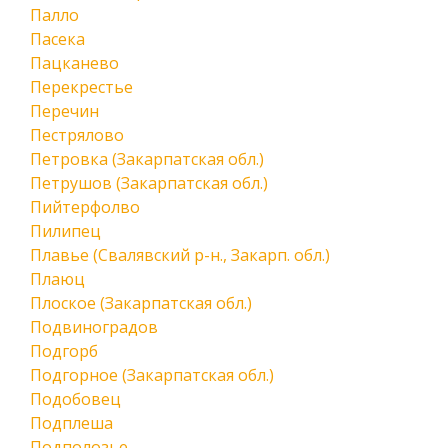
Палло
Пасека
Пацканево
Перекрестье
Перечин
Пестрялово
Петровка (Закарпатская обл.)
Петрушов (Закарпатская обл.)
Пийтерфолво
Пилипец
Плавье (Свалявский р-н., Закарп. обл.)
Плаюц
Плоское (Закарпатская обл.)
Подвиноградов
Подгорб
Подгорное (Закарпатская обл.)
Подобовец
Подплеша
Подполозье