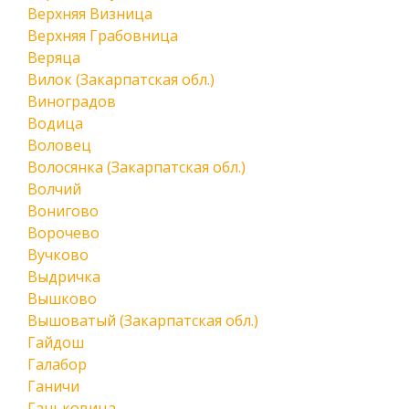
Верхняя Визница
Верхняя Грабовница
Веряца
Вилок (Закарпатская обл.)
Виноградов
Водица
Воловец
Волосянка (Закарпатская обл.)
Волчий
Вонигово
Ворочево
Вучково
Выдричка
Вышково
Вышоватый (Закарпатская обл.)
Гайдош
Галабор
Ганичи
Ганьковица