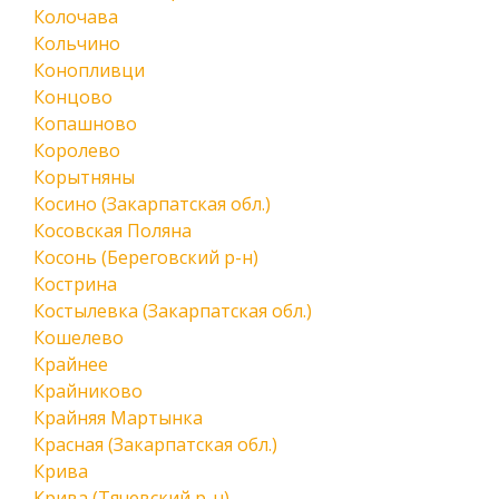
Колочава
Кольчино
Конопливци
Концово
Копашново
Королево
Корытняны
Косино (Закарпатская обл.)
Косовская Поляна
Косонь (Береговский р-н)
Кострина
Костылевка (Закарпатская обл.)
Кошелево
Крайнее
Крайниково
Крайняя Мартынка
Красная (Закарпатская обл.)
Крива
Крива (Тячевский р-н)