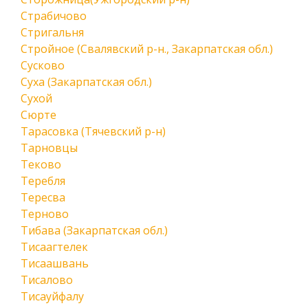
Страбичово
Стригальня
Стройное (Свалявский р-н., Закарпатская обл.)
Сусково
Суха (Закарпатская обл.)
Сухой
Сюрте
Тарасовка (Тячевский р-н)
Тарновцы
Теково
Теребля
Тересва
Терново
Тибава (Закарпатская обл.)
Тисаагтелек
Тисаашвань
Тисалово
Тисауйфалу