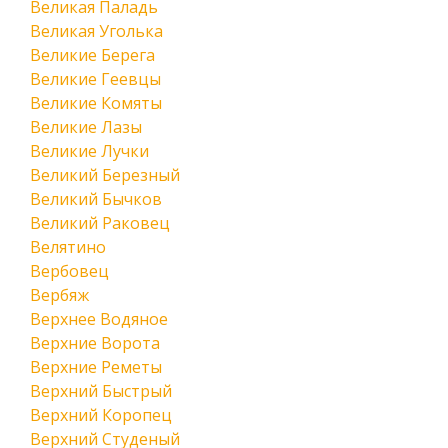
Великая Паладь
Великая Уголька
Великие Берега
Великие Геевцы
Великие Комяты
Великие Лазы
Великие Лучки
Великий Березный
Великий Бычков
Великий Раковец
Велятино
Вербовец
Вербяж
Верхнее Водяное
Верхние Ворота
Верхние Реметы
Верхний Быстрый
Верхний Коропец
Верхний Студеный