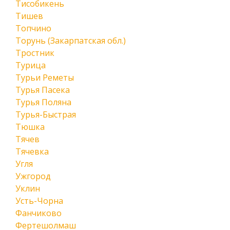
Тисобикень
Тишев
Топчино
Торунь (Закарпатская обл.)
Тростник
Турица
Турьи Реметы
Турья Пасека
Турья Поляна
Турья-Быстрая
Тюшка
Тячев
Тячевка
Угля
Ужгород
Уклин
Усть-Чорна
Фанчиково
Фертешолмаш