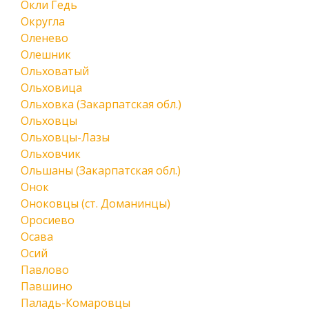
Окли Гедь
Округла
Оленево
Олешник
Ольховатый
Ольховица
Ольховка (Закарпатская обл.)
Ольховцы
Ольховцы-Лазы
Ольховчик
Ольшаны (Закарпатская обл.)
Онок
Оноковцы (ст. Доманинцы)
Оросиево
Осава
Осий
Павлово
Павшино
Паладь-Комаровцы