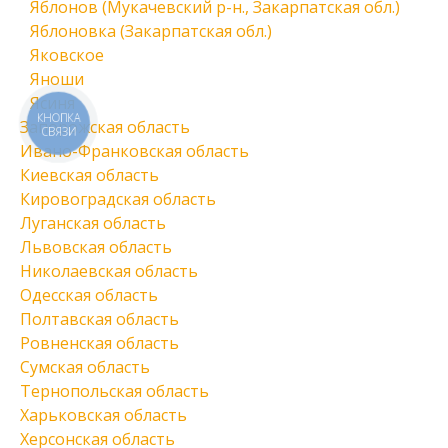
Яблонов (Мукачевский р-н., Закарпатская обл.)
Яблоновка (Закарпатская обл.)
Яковское
Яноши
Ясиня
КНОПКА
Запорожская область
СВЯЗИ
Ивано-Франковская область
Киевская область
Кировоградская область
Луганская область
Львовская область
Николаевская область
Одесская область
Полтавская область
Ровненская область
Сумская область
Тернопольская область
Харьковская область
Херсонская область