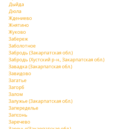
Дыйда
Дюла
Ждениево
Жнятино
Жуково
Забереж
Заболотное
Забродь (Закарпатская обл.)
Забродь (Хустский р-н., Закарпатская обл.)
Завадка (Закарпатская обл.)
Завидово
Загатье
Загорб
Залом
Залужье (Закарпатская обл.)
Запеределье
Запсонь
Заречево
Заречье(Закарпатская обл.)