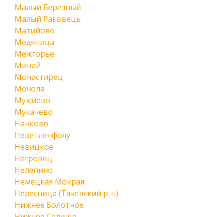
Малый Березный
Малый Раковець
Матийово
Медяница
Межгорье
Минай
Монастирец
Мочола
Мужиево
Мукачево
Нанково
Неветленфолу
Невицкое
Негровец
Нелепино
Немецкая Мокрая
Нересница (Тячевский р-н)
Нижнее Болотное
Нижнее Селище