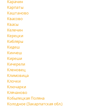
Карачин
Карпаты
Каштаново
Квасово
Квасы
Келечин
Керецки
Кибляры
Кидеш
Кинчеш
Киреши
Кичерели
Кленовец
Климовица
Клочки
Ключарки
Клячаново
Кобылецкая Поляна
Колодное (Закарпатская обл.)