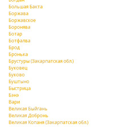
Большая Бакта
Боржава
Боржавское
Боронява
Ботар
Ботфалва
Брод
Бронька
Брустуры (Закарпатская обл.)
Буковец
Буково
Буштыно
Быстрица
Бэнэ
Вари
Великая Быйгань
Великая Добронь
Великая Копаня (Закарпатская обл.)