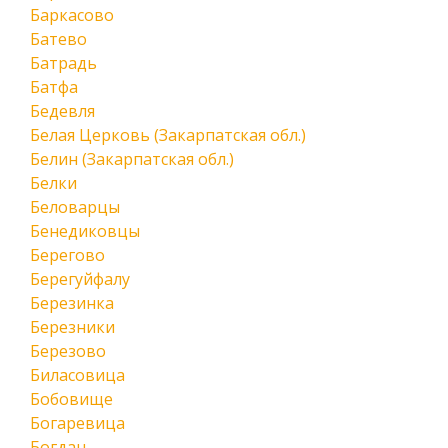
Баркасово
Батево
Батрадь
Батфа
Бедевля
Белая Церковь (Закарпатская обл.)
Белин (Закарпатская обл.)
Белки
Беловарцы
Бенедиковцы
Берегово
Берегуйфалу
Березинка
Березники
Березово
Биласовица
Бобовище
Богаревица
Богдан