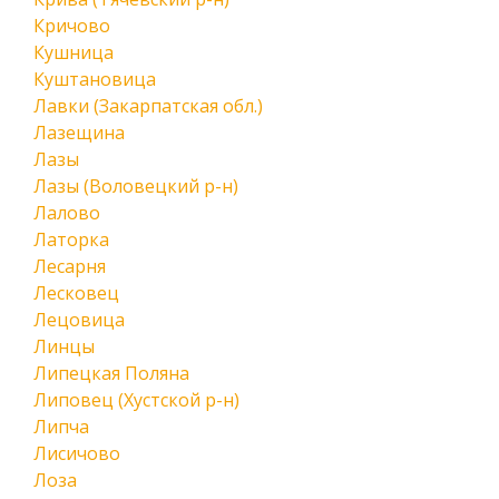
Кричово
Кушница
Куштановица
Лавки (Закарпатская обл.)
Лазещина
Лазы
Лазы (Воловецкий р-н)
Лалово
Латорка
Лесарня
Лесковец
Лецовица
Линцы
Липецкая Поляна
Липовец (Хустской р-н)
Липча
Лисичово
Лоза