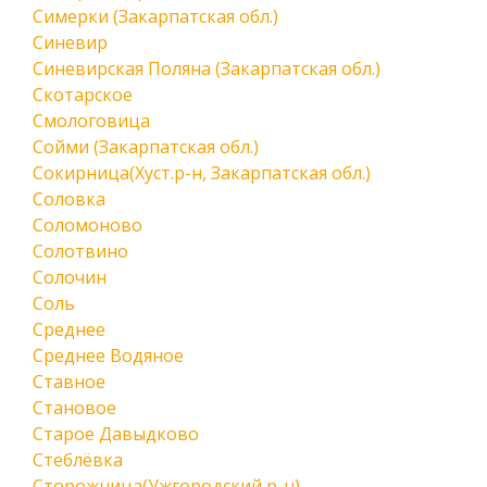
Симерки (Закарпатская обл.)
Синевир
Синевирская Поляна (Закарпатская обл.)
Скотарское
Смологовица
Сойми (Закарпатская обл.)
Сокирница(Хуст.р-н, Закарпатская обл.)
Соловка
Соломоново
Солотвино
Солочин
Соль
Среднее
Среднее Водяное
Ставное
Становое
Старое Давыдково
Стеблёвка
Сторожница(Ужгородский р-н)