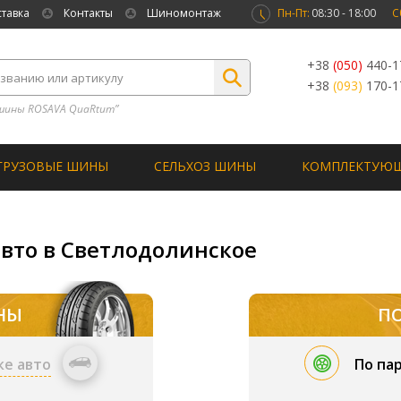
ставка
Контакты
Шиномонтаж
Пн-Пт:
08:30 - 18:00
С
+38
(050)
440-1
+38
(093)
170-1
шины ROSAVA QuaRtum”
ГРУЗОВЫЕ ШИНЫ
СЕЛЬХОЗ ШИНЫ
КОМПЛЕКТУЮ
авто в Светлодолинское
НЫ
П
ке авто
По па