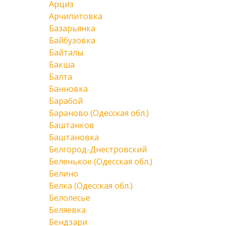
Арциз
Арчипитовка
Базарьянка
Байбузовка
Байталы
Бакша
Балта
Банновка
Барабой
Бараново (Одесская обл.)
Баштанков
Баштановка
Белгород-Днестровский
Беленькое (Одесская обл.)
Белино
Белка (Одесская обл.)
Белолесье
Беляевка
Бендзари