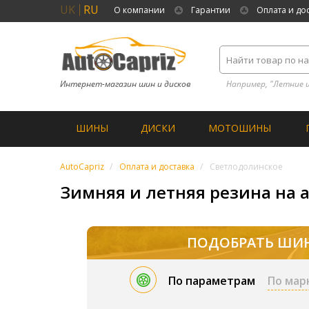
UK
RU
О компании
Гарантии
Оплата и до
Интернет-магазин шин и дисков
Например, "Летние 
ШИНЫ
ДИСКИ
МОТОШИНЫ
AutoCapriz
Оплата и доставка
Светлодолинское
Зимняя и летняя резина на 
ПОДОБРАТЬ ШИ
По параметрам
По мар