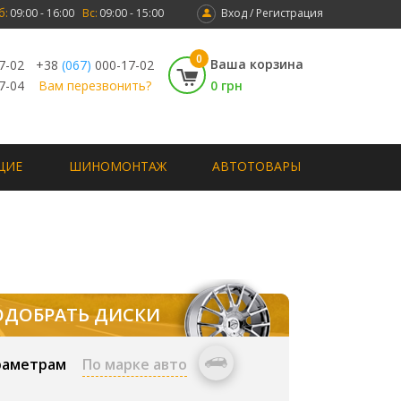
б:
09:00 - 16:00
Вс:
09:00 - 15:00
Вход / Регистрация
0
Ваша корзина
7-02
+38
(067)
000-17-02
7-04
Вам перезвонить?
0 грн
ЩИЕ
ШИНОМОНТАЖ
АВТОТОВАРЫ
ОДОБРАТЬ ДИСКИ
раметрам
По марке авто