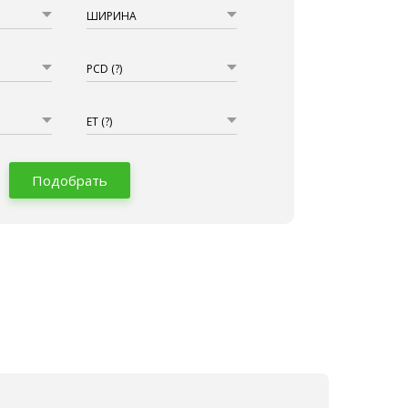
ШИРИНА
PCD
(?)
ET
(?)
Подобрать