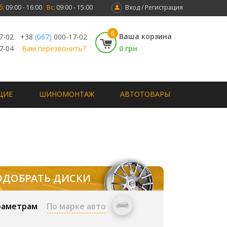
б:
09:00 - 16:00
Вс:
09:00 - 15:00
Вход / Регистрация
0
Ваша корзина
7-02
+38
(067)
000-17-02
7-04
Вам перезвонить?
0 грн
ЩИЕ
ШИНОМОНТАЖ
АВТОТОВАРЫ
ОДОБРАТЬ ДИСКИ
раметрам
По марке авто