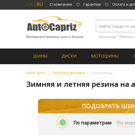
UK
RU
О компании
Гарантии
Оплата и до
Интернет-магазин шин и дисков
Например, "Летние 
ШИНЫ
ДИСКИ
МОТОШИНЫ
AutoCapriz
Оплата и доставка
Немичинцы
Зимняя и летняя резина на 
ПОДОБРАТЬ ШИ
По параметрам
По мар