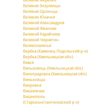
Великие Жеребки
Великие Зозулинцы
Великие Орлинцы
Великие Юначки
Великий Александров
Великий Жванчик
Великий Карабчиев
Великий Чернятин
Великозалесье
Вербка (Каменец-Подольский р-н)
Вербка (Хмельницкая обл.)
Вився
Вильховець (Хмельницкая обл.)
Виноградовка (Хмельницкая обл.)
Виньковцы
Вихровка
Вишневчик
Вишнополь
(Староконстантиновский р-н)