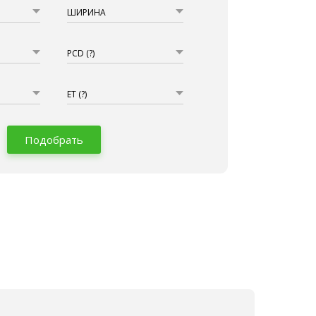
ШИРИНА
PCD
(?)
ET
(?)
Подобрать