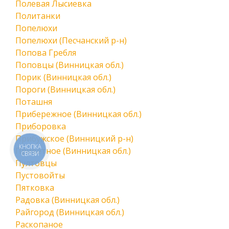
Полевая Лысиевка
Политанки
Попелюхи
Попелюхи (Песчанский р-н)
Попова Гребля
Поповцы (Винницкая обл.)
Порик (Винницкая обл.)
Пороги (Винницкая обл.)
Поташня
Прибережное (Винницкая обл.)
Приборовка
Прибужское (Винницкий р-н)
КНОПКА
Приветное (Винницкая обл.)
СВЯЗИ
Пултовцы
Пустовойты
Пятковка
Радовка (Винницкая обл.)
Райгород (Винницкая обл.)
Раскопаное