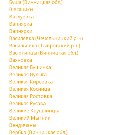
Буша (Винницкая обл.)
Вівсяники
Вазлуевка
Вапнярка
Вапнярки
Василевка (Чечельницкий р-н)
Васильевка (Тывровский р-н)
Васютинцы (Винницкая обл.)
Вахновка
Великая Бушинка
Великая Вулыга
Великая Киреевка
Великая Косница
Великая Ростовка
Великая Русава
Великие Крушлинцы
Великий Мытник
Вендичаны
Вербка (Винницкая обл.)