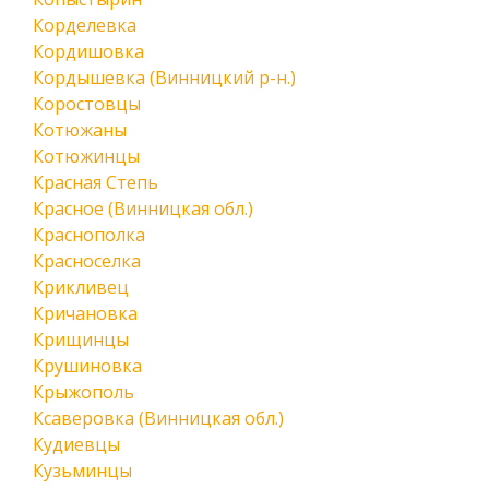
Корделевка
Кордишовка
Кордышевка (Винницкий р-н.)
Коростовцы
Котюжаны
Котюжинцы
Красная Степь
Красное (Винницкая обл.)
Краснополка
Красноселка
Крикливец
Кричановка
Крищинцы
Крушиновка
Крыжополь
Ксаверовка (Винницкая обл.)
Кудиевцы
Кузьминцы