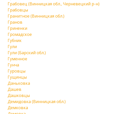
Грабовец (Винницкая обл., Черневецкий р-н)
Грабовцы
Гранитное (Винницкая обл.)
Гранов
Гриненки
Громадское
Губник
Гули
Гули (Барский обл.)
Гуменное
Гунча
Гуровцы
Гущинцы
Даньковка
Дашев
Дашковцы
Демидовка (Винницкая обл.)
Демковка
Демовка