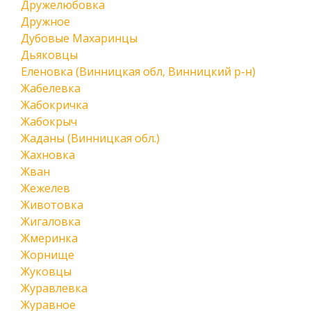
Дружелюбовка
Дружное
Дубовые Махаринцы
Дьяковцы
Еленовка (Винницкая обл, Винницкий р-н)
Жабелевка
Жабокричка
Жабокрыч
Жаданы (Винницкая обл.)
Жахновка
Жван
Жежелев
Животовка
Жигаловка
Жмеринка
Жорнище
Жуковцы
Журавлевка
Журавное