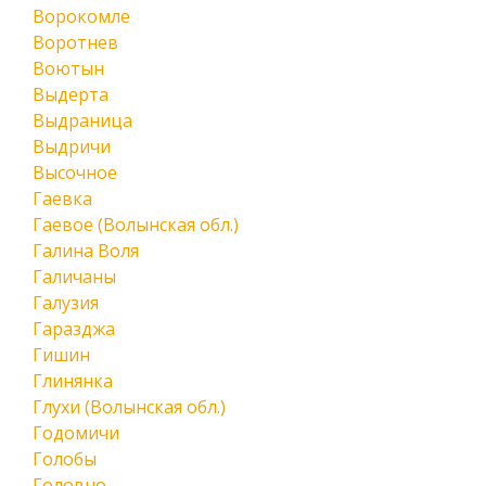
Ворокомле
Воротнев
Воютын
Выдерта
Выдраница
Выдричи
Высочное
Гаевка
Гаевое (Волынская обл.)
Галина Воля
Галичаны
Галузия
Гаразджа
Гишин
Глинянка
Глухи (Волынская обл.)
Годомичи
Голобы
Головно