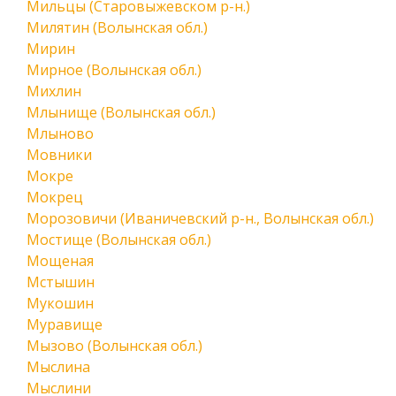
Мильцы (Старовыжевском р-н.)
Милятин (Волынская обл.)
Мирин
Мирное (Волынская обл.)
Михлин
Млынище (Волынская обл.)
Млыново
Мовники
Мокре
Мокрец
Морозовичи (Иваничевский р-н., Волынская обл.)
Мостище (Волынская обл.)
Мощеная
Мстышин
Мукошин
Муравище
Мызово (Волынская обл.)
Мыслина
Мыслини