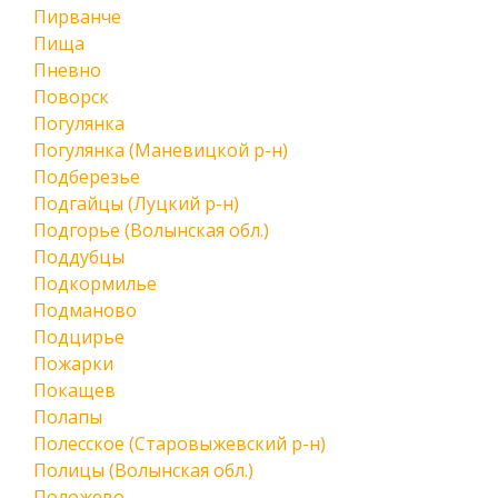
Пирванче
Пища
Пневно
Поворск
Погулянка
Погулянка (Маневицкой р-н)
Подберезье
Подгайцы (Луцкий р-н)
Подгорье (Волынская обл.)
Поддубцы
Подкормилье
Подманово
Подцирье
Пожарки
Покащев
Полапы
Полесское (Старовыжевский р-н)
Полицы (Волынская обл.)
Положево