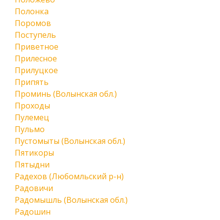
Полонка
Поромов
Поступель
Приветное
Прилесное
Прилуцкое
Припять
Проминь (Волынская обл.)
Проходы
Пулемец
Пульмо
Пустомыты (Волынская обл.)
Пятикоры
Пятыдни
Радехов (Любомльский р-н)
Радовичи
Радомышль (Волынская обл.)
Радошин