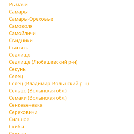
Рымачи
Самары
Самары-Ореховые
Самоволя
Самойличи
Свидники
Свитязь
Седлище
Седлище (Любашевский р-н)
Секунь
Селец
Селец (Владимир-Волынский р-н)
Сельцо (Волынская обл.)
Семаки (Волынская обл.)
Сенкевечевка
Сереховичи
Сильное
Скибы
Скирче