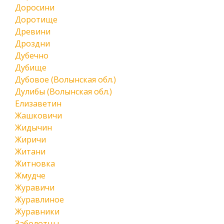
Доросини
Доротище
Древини
Дроздни
Дубечно
Дубище
Дубовое (Волынская обл.)
Дулибы (Волынская обл.)
Елизаветин
Жашковичи
Жидычин
Жиричи
Житани
Житновка
Жмудче
Журавичи
Журавлиное
Журавники
Заболотцы