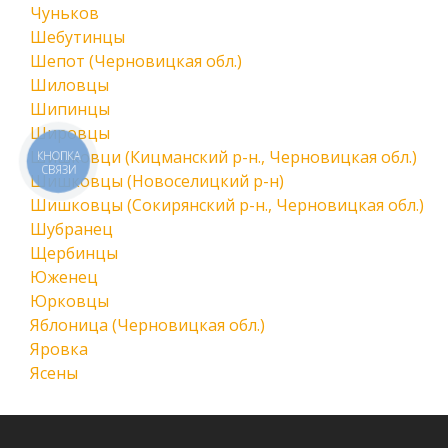
Чуньков
Шебутинцы
Шепот (Черновицкая обл.)
Шиловцы
Шипинцы
Шировцы
Шишковци (Кицманский р-н., Черновицкая обл.)
КНОПКА
СВЯЗИ
Шишковцы (Новоселицкий р-н)
Шишковцы (Сокирянский р-н., Черновицкая обл.)
Шубранец
Щербинцы
Юженец
Юрковцы
Яблоница (Черновицкая обл.)
Яровка
Ясены