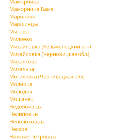
Маморница
Маморница Вама
Мариничи
Маршинцы
Мигово
Милиево
Михайловка (Кельменецкий р-н)
Михайловка (Черновицкая обл.)
Михалково
Михальча
Могилевка (Чернивецкая обл.)
Молница
Молодия
Мошанец
Недобоивцы
Нелиповцы
Неполоковцы
Несвоя
Нижние Петровцы