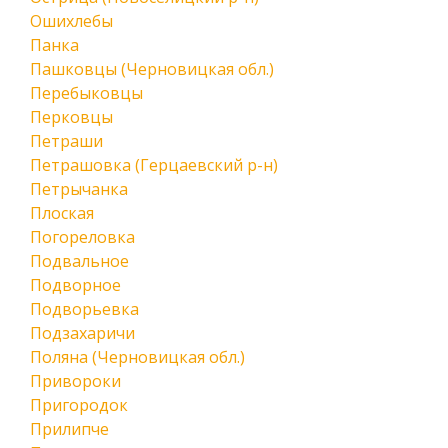
Ошихлебы
Панка
Пашковцы (Черновицкая обл.)
Перебыковцы
Перковцы
Петраши
Петрашовка (Герцаевский р-н)
Петрычанка
Плоская
Погореловка
Подвальное
Подворное
Подворьевка
Подзахаричи
Поляна (Черновицкая обл.)
Привороки
Пригородок
Прилипче