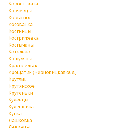
Коростовата
Корчевцы
Корытное
Косованка
Костинцы
Кострижевка
Костычаны
Котелево
Кошуляны
Красноильск
Крещатик (Черновицкая обл.)
Круглик
Крупянское
Крутеньки
Кулевцы
Кулешовка
Купка
Лашковка
Левинцы