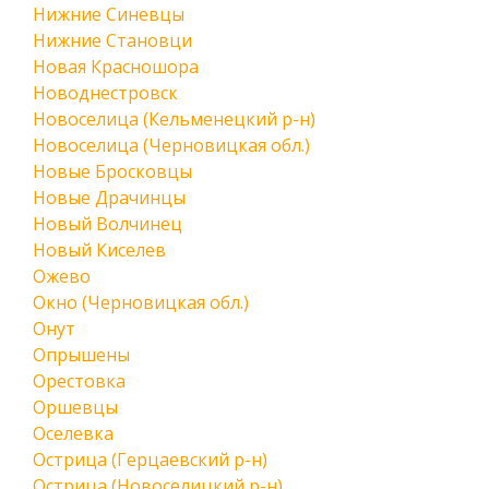
Нижние Синевцы
Нижние Становци
Новая Красношора
Новоднестровск
Новоселица (Кельменецкий р-н)
Новоселица (Черновицкая обл.)
Новые Бросковцы
Новые Драчинцы
Новый Волчинец
Новый Киселев
Ожево
Окно (Черновицкая обл.)
Онут
Опрышены
Орестовка
Оршевцы
Оселевка
Острица (Герцаевский р-н)
Острица (Новоселицкий р-н)