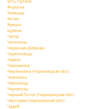
Усть-Путила
Форосна
Хлевище
Хотин
Хряцка
Цурень
Чагор
Чепоносы
Червоная Диброва
Черепковцы
Череш
Черешенка
Черленовка (Черновецкая обл.)
Черновка
Черновцы
Черногузы
Черный Поток (Черновицкая обл.)
Чертория (Черновицкая обл.)
Чудей