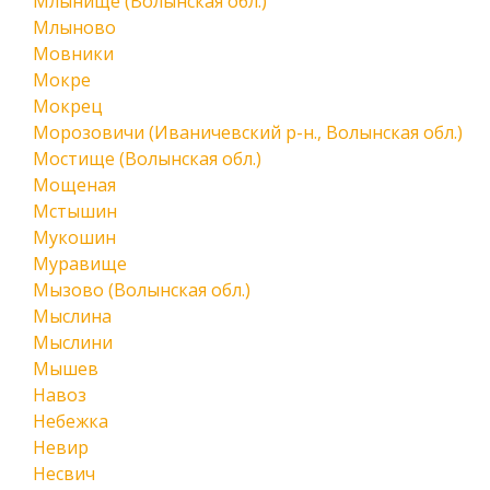
Млынище (Волынская обл.)
Млыново
Мовники
Мокре
Мокрец
Морозовичи (Иваничевский р-н., Волынская обл.)
Мостище (Волынская обл.)
Мощеная
Мстышин
Мукошин
Муравище
Мызово (Волынская обл.)
Мыслина
Мыслини
Мышев
Навоз
Небежка
Невир
Несвич