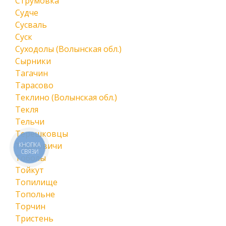
Струмовка
Судче
Сусваль
Суск
Суходолы (Волынская обл.)
Сырники
Тагачин
Тарасово
Теклино (Волынская обл.)
Текля
Тельчи
Терешковцы
Тишковичи
КНОПКА
СВЯЗИ
Тоболы
Тойкут
Топилище
Топольне
Торчин
Тристень