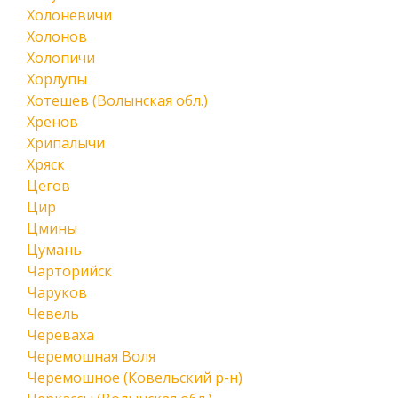
Холоневичи
Холонов
Холопичи
Хорлупы
Хотешев (Волынская обл.)
Хренов
Хрипалычи
Хряск
Цегов
Цир
Цмины
Цумань
Чарторийск
Чаруков
Чевель
Череваха
Черемошная Воля
Черемошное (Ковельский р-н)