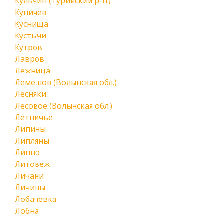
Кульчин (Турийский р-н.)
Купичев
Куснища
Кустычи
Кутров
Лавров
Лежница
Лемешов (Волынская обл.)
Лесняки
Лесовое (Волынская обл.)
Летничье
Липины
Липляны
Липно
Литовеж
Личани
Личины
Лобачевка
Лобна