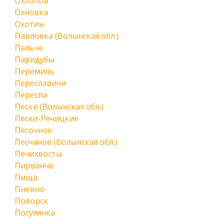
Охлопов
Охновка
Охотин
Павловка (Волынская обл.)
Пальче
Паридубы
Перемиль
Переславичи
Переспа
Пески (Волынская обл.)
Пески-Речицкие
Песочное
Песчаное (Волынская обл.)
Печихвосты
Пирванче
Пища
Пневно
Поворск
Погулянка