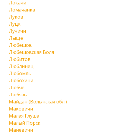
Локачи
Ломачанка
Луков
Луцк
Лучичи
Лыще
Любешов
Любешовская Воля
Любитов
Люблинец
Любомль
Любохини
Любче
Любязь
Майдан (Волынская обл.)
Маковичи
Малая Глуша
Малый Порск
Маневичи