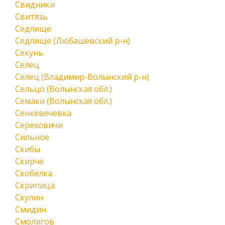
Свидники
Свитязь
Седлище
Седлище (Любашевский р-н)
Секунь
Селец
Селец (Владимир-Волынский р-н)
Сельцо (Волынская обл.)
Семаки (Волынская обл.)
Сенкевечевка
Сереховичи
Сильное
Скибы
Скирче
Скобелка
Скрипица
Скулин
Смидин
Смолигов