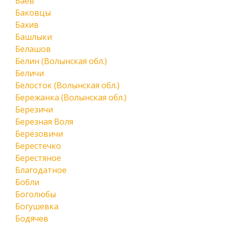
Баев
Баковцы
Бахив
Башлыки
Белашов
Белин (Волынская обл.)
Беличи
Белосток (Волынская обл.)
Бережанка (Волынская обл.)
Березичи
Березная Воля
Берёзовичи
Берестечко
Берестяное
Благодатное
Бобли
Боголюбы
Богушевка
Бодячев