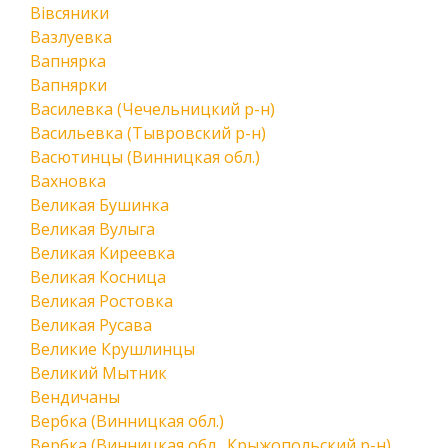
Вівсяники
Вазлуевка
Вапнярка
Вапнярки
Василевка (Чечельницкий р-н)
Васильевка (Тывровский р-н)
Васютинцы (Винницкая обл.)
Вахновка
Великая Бушинка
Великая Вулыга
Великая Киреевка
Великая Косница
Великая Ростовка
Великая Русава
Великие Крушлинцы
Великий Мытник
Вендичаны
Вербка (Винницкая обл.)
Вербка (Винницкая обл., Крыжопольский р-н)