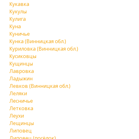
Кукавка
Кукулы
Кулига
Куна
Куничье
Кунка (Винницкая обл.)
Куриловка (Винницкая обл.)
Кусиковцы
Кущинцы
Лавровка
Ладыжин
Левков (Винницкая обл.)
Леляки
Лесничье
Летковка
Леухи
Лещинцы
Липовец
Липовец (посёлок)