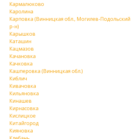
Кармалюково
Каролина
Карповка (Винницкая обл., Могилев-Подольский
р-н)
Карышков
Каташин
Кацмазов
Качановка
Качковка
Кашперовка (Винницкая обл.)
Киблич
Кивачовка
Кильяновка
Кинашев
Кирнасовка
Кислицкое
Китайгород
Кияновка
Клебань