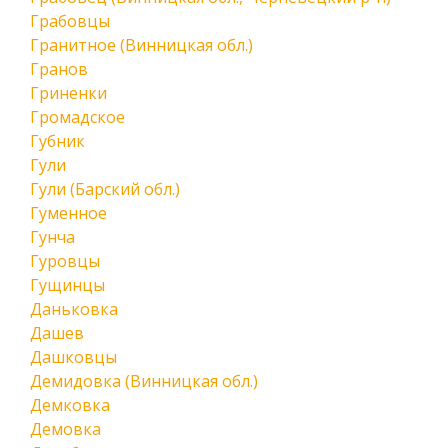
Грабовцы
Гранитное (Винницкая обл.)
Гранов
Гриненки
Громадское
Губник
Гули
Гули (Барский обл.)
Гуменное
Гунча
Гуровцы
Гущинцы
Даньковка
Дашев
Дашковцы
Демидовка (Винницкая обл.)
Демковка
Демовка