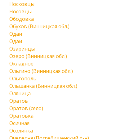
Носковцы
Носовцы
Ободовка
Обухов (Винницкая обл.)
Одаи
Одаи
Озаринцы
Озеро (Винницкая обл.)
Окладное
Ольгино (Винницкая обл.)
Ольгополь
Ольшанка (Винницкая обл.)
Оляница
Оратов
Оратов (село)
Оратовка
Осичная
Осолинка
Очеретня (Погребищенский р-н)