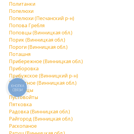
Политанки
Попелюхи
Попелюхи (Песчанский р-н)
Попова Гребля
Поповцы (Винницкая обл.)
Порик (Винницкая обл.)
Пороги (Винницкая обл.)
Поташня
Прибережное (Винницкая обл.)
Приборовка
Прибужское (Винницкий р-н)
Приветное (Винницкая обл.)
КНОПКА
Пултовцы
СВЯЗИ
Пустовойты
Пятковка
Радовка (Винницкая обл.)
Райгород (Винницкая обл.)
Раскопаное
Ратуш (Винницкая обл.)