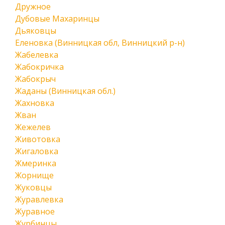
Дружное
Дубовые Махаринцы
Дьяковцы
Еленовка (Винницкая обл, Винницкий р-н)
Жабелевка
Жабокричка
Жабокрыч
Жаданы (Винницкая обл.)
Жахновка
Жван
Жежелев
Животовка
Жигаловка
Жмеринка
Жорнище
Жуковцы
Журавлевка
Журавное
Журбинцы