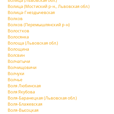
Волица (Львовская обл.)
Волица (Мостиский р-н., Львовская обл.)
Волица-Гнездычевская
Волков
Волков (Перемышлянский р-н)
Волостков
Волосянка
Волоща (Львовская обл.)
Волощина
Волсвин
Волчатычи
Волчищовичи
Волчухи
Волчье
Воля Любинская
Воля Якубова
Воля-Баранецкая (Львовская обл.)
Воля-Блажевская
Воля-Высоцкая