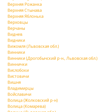
Верхняя Рожанка
Верхняя Стынава
Верхняя Яблонька
Верховцы
Верчаны
Виднев
Видники
Вижомля (Львовская обл.)
Винники
Винники (Дрогобычский р-н., Львовская обл.)
Виннички
Вислобоки
Вистовичи
Вишня
Владимирцы
Войславичи
Волица (Жолковский р-н)
Волица (Комарева)