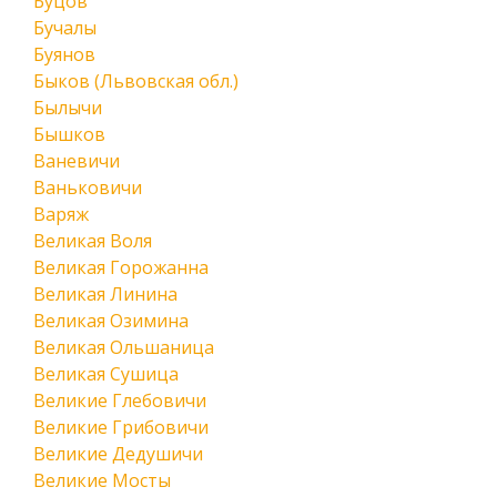
Буцов
Бучалы
Буянов
Быков (Львовская обл.)
Былычи
Бышков
Ваневичи
Ваньковичи
Варяж
Великая Воля
Великая Горожанна
Великая Линина
Великая Озимина
Великая Ольшаница
Великая Сушица
Великие Глебовичи
Великие Грибовичи
Великие Дедушичи
Великие Мосты