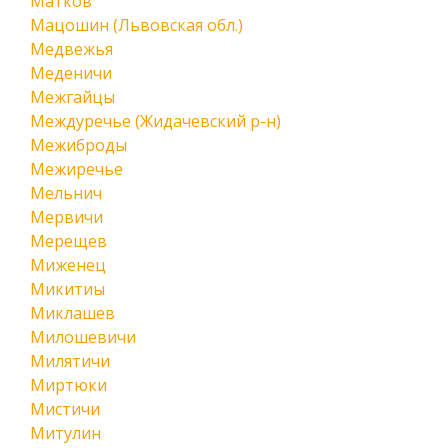
Матков
Мацошин (Львовская обл.)
Медвежья
Меденичи
Межгайцы
Междуречье (Жидачевский р-н)
Межиброды
Межиречье
Мельнич
Мервичи
Мерещев
Миженец
Микитиы
Миклашев
Милошевичи
Милятичи
Миртюки
Мистичи
Митулин