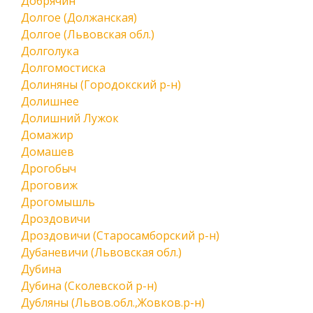
Добрячин
Долгое (Должанская)
Долгое (Львовская обл.)
Долголука
Долгомостиска
Долиняны (Городокский р-н)
Долишнее
Долишний Лужок
Домажир
Домашев
Дрогобыч
Дроговиж
Дрогомышль
Дроздовичи
Дроздовичи (Старосамборский р-н)
Дубаневичи (Львовская обл.)
Дубина
Дубина (Сколевской р-н)
Дубляны (Львов.обл.,Жовков.р-н)