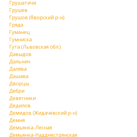
Грушатичи
Грушев
Грушов (Яворский р-н)
Гряда
Гуманец
Гумниска
Гута (Львовская обл.)
Давыдов
Дальнич
Далява
Дашава
Дворцы
Дебри
Девятники
Дедилов
Демидов (Жидачевский р-н)
Демня
Демьянка-Лесная
Демьянка-Надднестрянская