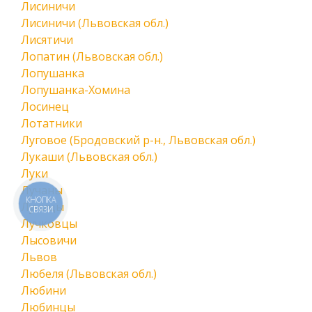
Лисиничи
Лисиничи (Львовская обл.)
Лисятичи
Лопатин (Львовская обл.)
Лопушанка
Лопушанка-Хомина
Лосинец
Лотатники
Луговое (Бродовский р-н., Львовская обл.)
Лукаши (Львовская обл.)
Луки
Лучаны
КНОПКА
Лучицы
СВЯЗИ
Лучковцы
Лысовичи
Львов
Любеля (Львовская обл.)
Любини
Любинцы