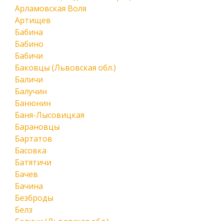
Арламовская Воля
Артищев
Бабина
Бабино
Бабичи
Баковцы (Львовская обл.)
Баличи
Балучин
Банюнин
Баня-Лысовицкая
Барановцы
Бартатов
Басовка
Батятичи
Бачев
Бачина
Безброды
Белз