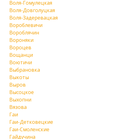
Воля-Гомулецкая
Воля-Довголуцкая
Воля-Задеревацкая
Вороблевичи
Вороблячин
Вороняки
Вороцев
Вощанци
Воютичи
Выбрановка
Выкоты
Выров
Высоцкое
Выхопни
Вязова
Гаи
Гаи-Детковецкие
Гаи-Смоленские
Гайдучина