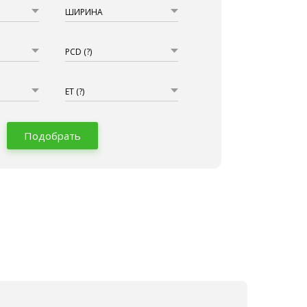
ШИРИНА
PCD
(?)
ET
(?)
Подобрать