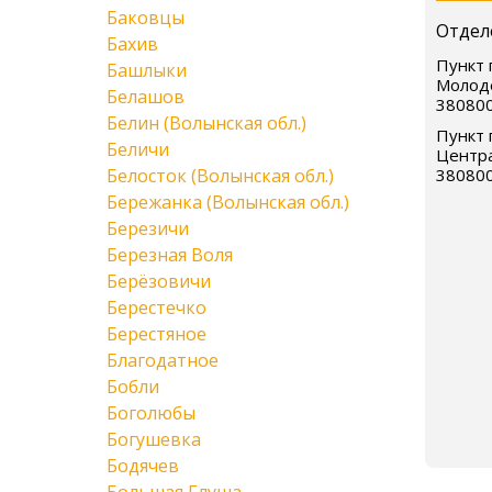
Баковцы
Отдел
Бахив
Пункт 
Башлыки
Молод
Белашов
38080
Белин (Волынская обл.)
Пункт 
Беличи
Центра
Белосток (Волынская обл.)
38080
Бережанка (Волынская обл.)
Березичи
Березная Воля
Берёзовичи
Берестечко
Берестяное
Благодатное
Бобли
Боголюбы
Богушевка
Бодячев