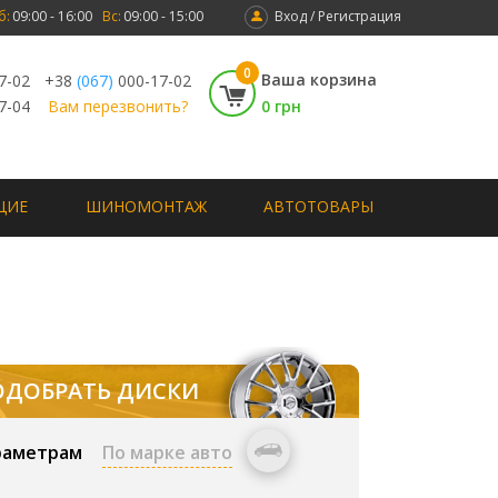
б:
09:00 - 16:00
Вс:
09:00 - 15:00
Вход / Регистрация
0
Ваша корзина
7-02
+38
(067)
000-17-02
7-04
Вам перезвонить?
0 грн
ЩИЕ
ШИНОМОНТАЖ
АВТОТОВАРЫ
ОДОБРАТЬ ДИСКИ
раметрам
По марке авто