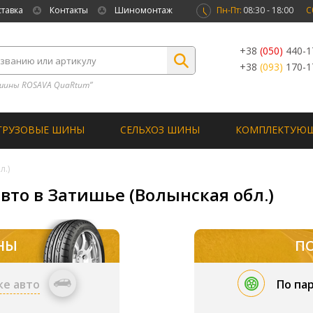
ставка
Контакты
Шиномонтаж
Пн-Пт:
08:30 - 18:00
С
+38
(050)
440-1
+38
(093)
170-1
шины ROSAVA QuaRtum”
ГРУЗОВЫЕ ШИНЫ
СЕЛЬХОЗ ШИНЫ
КОМПЛЕКТУЮ
л.)
вто в Затишье (Волынская обл.)
НЫ
П
ке авто
По па