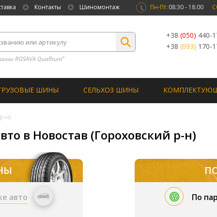
ставка
Контакты
Шиномонтаж
Пн-Пт:
08:30 - 18:00
С
+38
(050)
440-1
+38
(093)
170-1
шины ROSAVA QuaRtum”
ГРУЗОВЫЕ ШИНЫ
СЕЛЬХОЗ ШИНЫ
КОМПЛЕКТУЮ
р-н)
вто в Новостав (Гороховский р-н)
НЫ
П
ке авто
По па