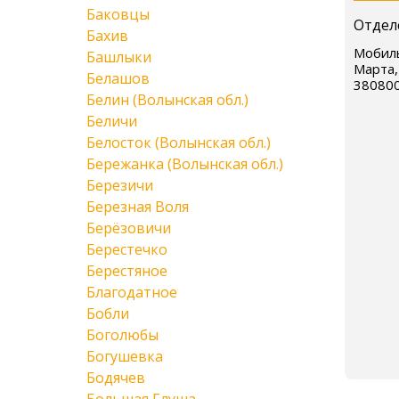
Баковцы
Отдел
Бахив
Мобиль
Башлыки
Марта,
Белашов
38080
Белин (Волынская обл.)
Беличи
Белосток (Волынская обл.)
Бережанка (Волынская обл.)
Березичи
Березная Воля
Берёзовичи
Берестечко
Берестяное
Благодатное
Бобли
Боголюбы
Богушевка
Бодячев