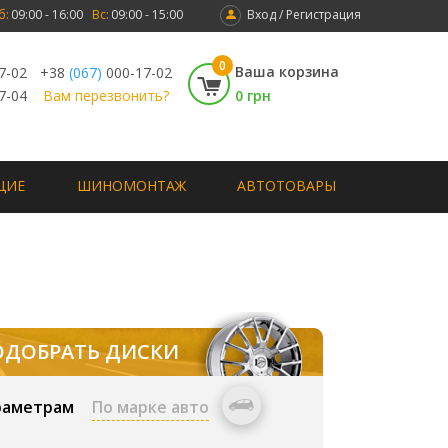
б:
09:00 - 16:00
Вс:
09:00 - 15:00
Вход / Регистрация
0
Ваша корзина
7-02
+38
(067)
000-17-02
7-04
Вам перезвонить?
0 грн
ЩИЕ
ШИНОМОНТАЖ
АВТОТОВАРЫ
ОДОБРАТЬ ДИСКИ
раметрам
По марке авто