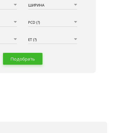
ШИРИНА
PCD
(?)
ET
(?)
Подобрать