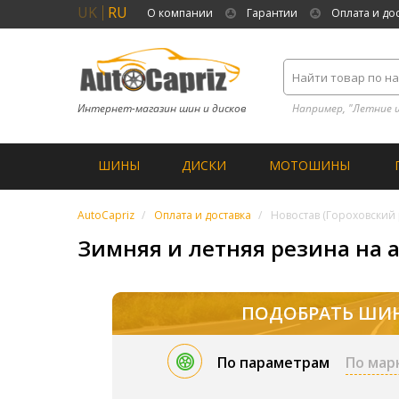
UK
RU
О компании
Гарантии
Оплата и до
Интернет-магазин шин и дисков
Например, "Летние 
ШИНЫ
ДИСКИ
МОТОШИНЫ
AutoCapriz
Оплата и доставка
Новостав (Гороховский 
Зимняя и летняя резина на а
ПОДОБРАТЬ ШИ
По параметрам
По мар