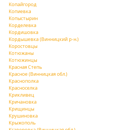
Копайгород
Копиевка
Копыстырин
Корделевка
Кордишовка
Кордышевка (Винницкий р-н.)
Коростовцы
Котюжаны
Котюжинцы
Красная Степь
Красное (Винницкая обл.)
Краснополка
Красноселка
Крикливец
Кричановка
Крищинцы
Крушиновка
Крыжополь
Ксаверовка (Винницкая обл.)