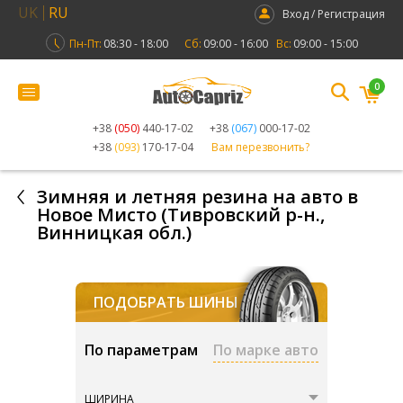
UK
RU
Вход / Регистрация
Пн-Пт:
08:30 - 18:00
Сб:
09:00 - 16:00
Вс:
09:00 - 15:00
0
+38
(050)
440-17-02
+38
(067)
000-17-02
+38
(093)
170-17-04
Вам перезвонить?
Зимняя и летняя резина на авто в
Новое Мисто (Тивровский р-н.,
Винницкая обл.)
ПОДОБРАТЬ ШИНЫ
По параметрам
По марке авто
ШИРИНА