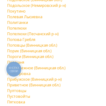
Подольское (Немировский р-н)
Покутино
Полевая Лысиевка
Политанки
Попелюхи
Попелюхи (Песчанский р-н)
Попова Гребля
Поповцы (Винницкая обл.)
Порик (Винницкая обл.)
Пороги (Винницкая обл.)
Поташня
Прибережное (Винницкая обл.)
КНОПКА
СВЯЗИ
Приборовка
Прибужское (Винницкий р-н)
Приветное (Винницкая обл.)
Пултовцы
Пустовойты
Пятковка