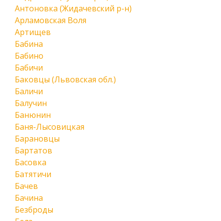
Антоновка (Жидачевский р-н)
Арламовская Воля
Артищев
Бабина
Бабино
Бабичи
Баковцы (Львовская обл.)
Баличи
Балучин
Банюнин
Баня-Лысовицкая
Барановцы
Бартатов
Басовка
Батятичи
Бачев
Бачина
Безброды