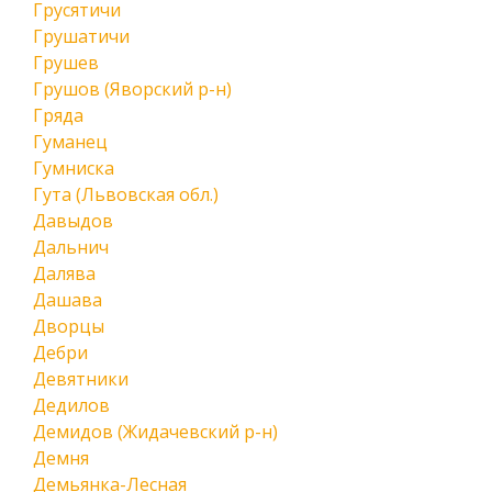
Грусятичи
Грушатичи
Грушев
Грушов (Яворский р-н)
Гряда
Гуманец
Гумниска
Гута (Львовская обл.)
Давыдов
Дальнич
Далява
Дашава
Дворцы
Дебри
Девятники
Дедилов
Демидов (Жидачевский р-н)
Демня
Демьянка-Лесная