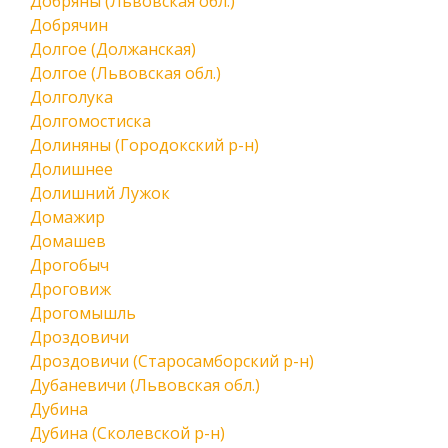
Добряны (Львовская обл.)
Добрячин
Долгое (Должанская)
Долгое (Львовская обл.)
Долголука
Долгомостиска
Долиняны (Городокский р-н)
Долишнее
Долишний Лужок
Домажир
Домашев
Дрогобыч
Дроговиж
Дрогомышль
Дроздовичи
Дроздовичи (Старосамборский р-н)
Дубаневичи (Львовская обл.)
Дубина
Дубина (Сколевской р-н)