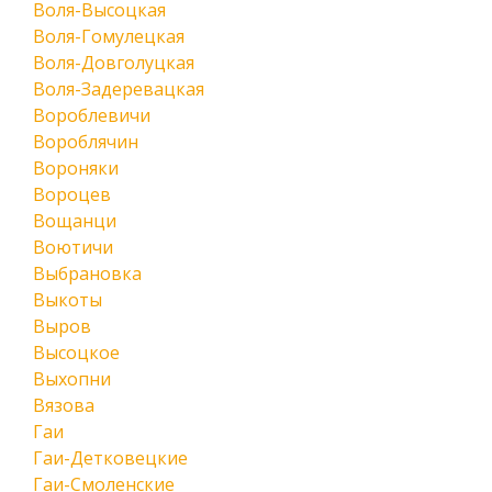
Воля-Высоцкая
Воля-Гомулецкая
Воля-Довголуцкая
Воля-Задеревацкая
Вороблевичи
Вороблячин
Вороняки
Вороцев
Вощанци
Воютичи
Выбрановка
Выкоты
Выров
Высоцкое
Выхопни
Вязова
Гаи
Гаи-Детковецкие
Гаи-Смоленские