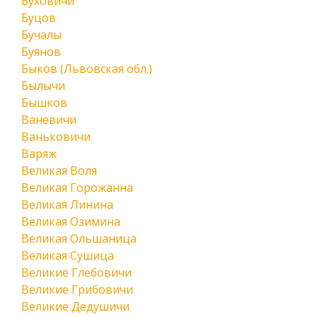
Буховичи
Буцов
Бучалы
Буянов
Быков (Львовская обл.)
Былычи
Бышков
Ваневичи
Ваньковичи
Варяж
Великая Воля
Великая Горожанна
Великая Линина
Великая Озимина
Великая Ольшаница
Великая Сушица
Великие Глебовичи
Великие Грибовичи
Великие Дедушичи