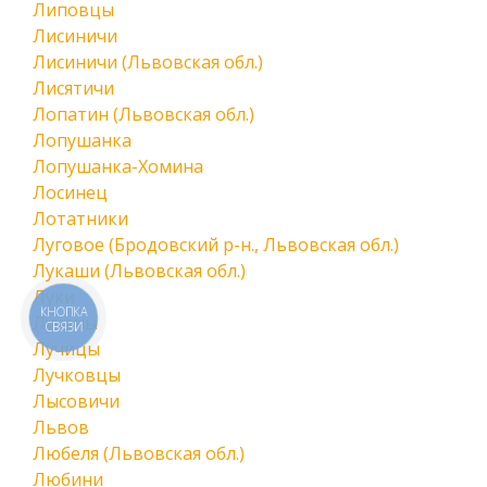
Липовцы
Лисиничи
Лисиничи (Львовская обл.)
Лисятичи
Лопатин (Львовская обл.)
Лопушанка
Лопушанка-Хомина
Лосинец
Лотатники
Луговое (Бродовский р-н., Львовская обл.)
Лукаши (Львовская обл.)
Луки
КНОПКА
Лучаны
СВЯЗИ
Лучицы
Лучковцы
Лысовичи
Львов
Любеля (Львовская обл.)
Любини