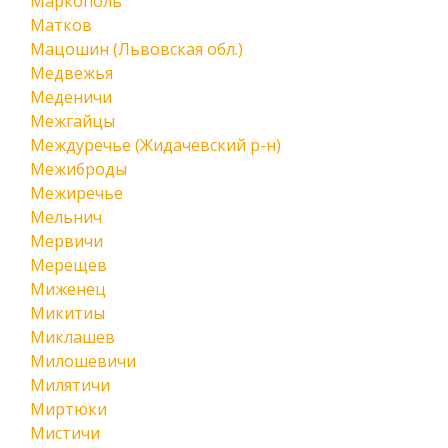
Маркополь
Матков
Мацошин (Львовская обл.)
Медвежья
Меденичи
Межгайцы
Междуречье (Жидачевский р-н)
Межиброды
Межиречье
Мельнич
Мервичи
Мерещев
Миженец
Микитиы
Миклашев
Милошевичи
Милятичи
Миртюки
Мистичи