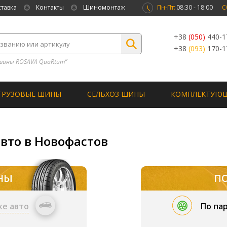
ставка
Контакты
Шиномонтаж
Пн-Пт:
08:30 - 18:00
С
+38
(050)
440-1
+38
(093)
170-1
шины ROSAVA QuaRtum”
ГРУЗОВЫЕ ШИНЫ
СЕЛЬХОЗ ШИНЫ
КОМПЛЕКТУЮ
вто в Новофастов
НЫ
П
ке авто
По па