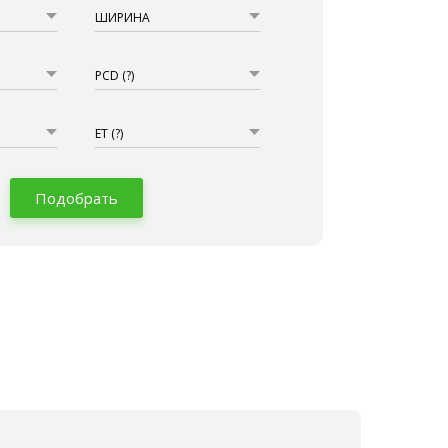
ШИРИНА
PCD
(?)
ET
(?)
Подобрать