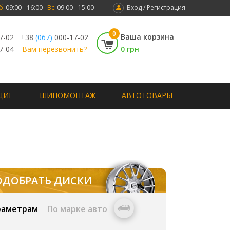
б:
09:00 - 16:00
Вс:
09:00 - 15:00
Вход / Регистрация
0
Ваша корзина
7-02
+38
(067)
000-17-02
7-04
Вам перезвонить?
0 грн
ЩИЕ
ШИНОМОНТАЖ
АВТОТОВАРЫ
ОДОБРАТЬ ДИСКИ
раметрам
По марке авто