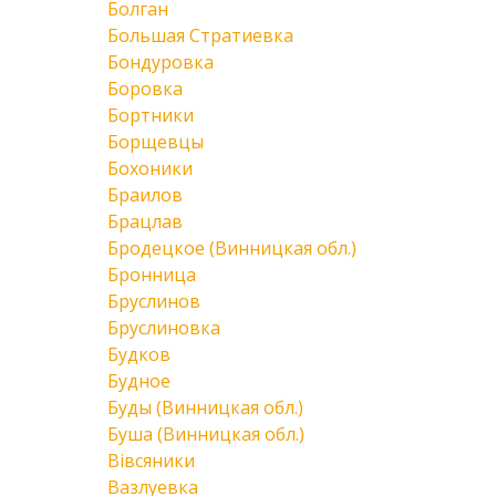
Болган
Большая Стратиевка
Бондуровка
Боровка
Бортники
Борщевцы
Бохоники
Браилов
Брацлав
Бродецкое (Винницкая обл.)
Бронница
Бруслинов
Бруслиновка
Будков
Будное
Буды (Винницкая обл.)
Буша (Винницкая обл.)
Вівсяники
Вазлуевка