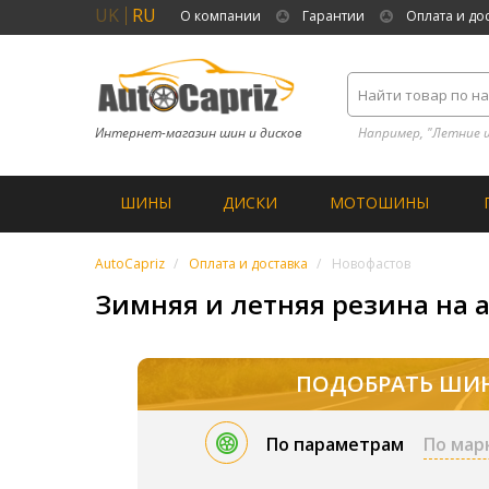
UK
RU
О компании
Гарантии
Оплата и до
Интернет-магазин шин и дисков
Например, "Летние 
ШИНЫ
ДИСКИ
МОТОШИНЫ
AutoCapriz
Оплата и доставка
Новофастов
Зимняя и летняя резина на а
ПОДОБРАТЬ ШИ
По параметрам
По мар