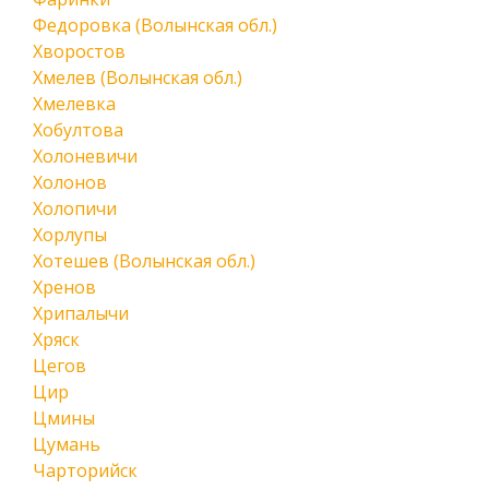
Федоровка (Волынская обл.)
Хворостов
Хмелев (Волынская обл.)
Хмелевка
Хобултова
Холоневичи
Холонов
Холопичи
Хорлупы
Хотешев (Волынская обл.)
Хренов
Хрипалычи
Хряск
Цегов
Цир
Цмины
Цумань
Чарторийск