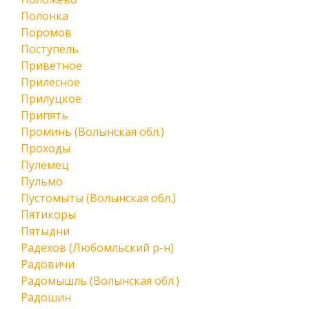
Полонка
Поромов
Поступель
Приветное
Прилесное
Прилуцкое
Припять
Проминь (Волынская обл.)
Проходы
Пулемец
Пульмо
Пустомыты (Волынская обл.)
Пятикоры
Пятыдни
Радехов (Любомльский р-н)
Радовичи
Радомышль (Волынская обл.)
Радошин