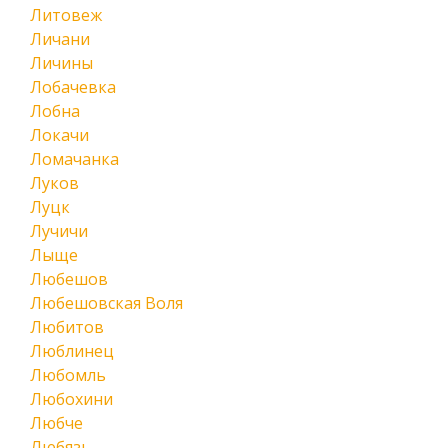
Литовеж
Личани
Личины
Лобачевка
Лобна
Локачи
Ломачанка
Луков
Луцк
Лучичи
Лыще
Любешов
Любешовская Воля
Любитов
Люблинец
Любомль
Любохини
Любче
Любязь