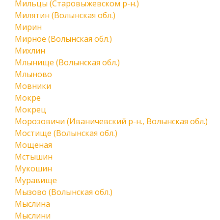
Мильцы (Старовыжевском р-н.)
Милятин (Волынская обл.)
Мирин
Мирное (Волынская обл.)
Михлин
Млынище (Волынская обл.)
Млыново
Мовники
Мокре
Мокрец
Морозовичи (Иваничевский р-н., Волынская обл.)
Мостище (Волынская обл.)
Мощеная
Мстышин
Мукошин
Муравище
Мызово (Волынская обл.)
Мыслина
Мыслини