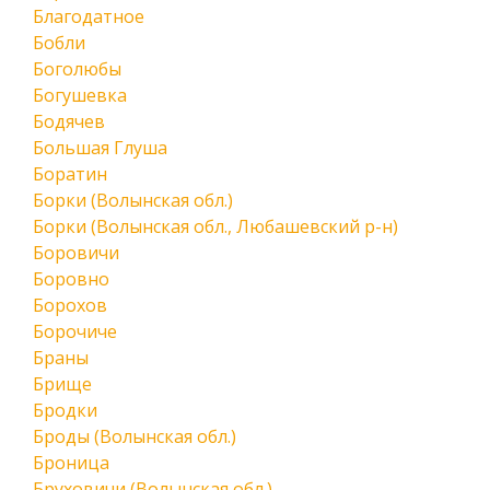
Благодатное
Бобли
Боголюбы
Богушевка
Бодячев
Большая Глуша
Боратин
Борки (Волынская обл.)
Борки (Волынская обл., Любашевский р-н)
Боровичи
Боровно
Борохов
Борочиче
Браны
Брище
Бродки
Броды (Волынская обл.)
Броница
Бруховичи (Волынская обл.)