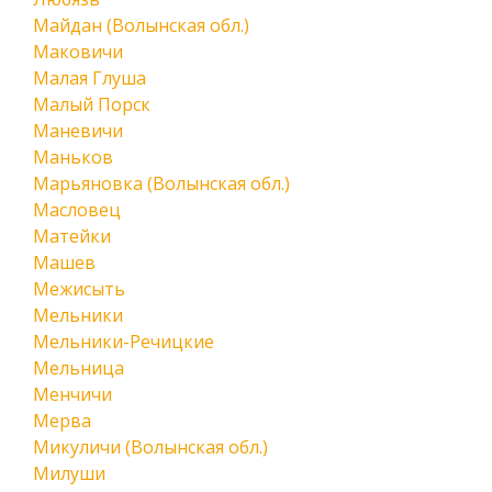
Майдан (Волынская обл.)
Маковичи
Малая Глуша
Малый Порск
Маневичи
Маньков
Марьяновка (Волынская обл.)
Масловец
Матейки
Машев
Межисыть
Мельники
Мельники-Речицкие
Мельница
Менчичи
Мерва
Микуличи (Волынская обл.)
Милуши