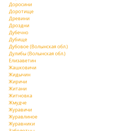
Доросини
Доротище
Древини
Дроздни
Дубечно
Дубище
Дубовое (Волынская обл.)
Дулибы (Волынская обл.)
Елизаветин
Жашковичи
Жидычин
Жиричи
Житани
Житновка
Жмудче
Журавичи
Журавлиное
Журавники
Заболотцы