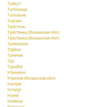
Тойкут
Топилище
Топольне
Торчин
Тристень
Тростянец (Волынская обл.)
Тростянка (Волынская обл.)
Трояновка
Трубки
Туличев
Тур
Турийск
Угриничи
Угринов (Волынская обл.)
Ужовая
Устилуг
Усычи
Уховецк
Фаринки