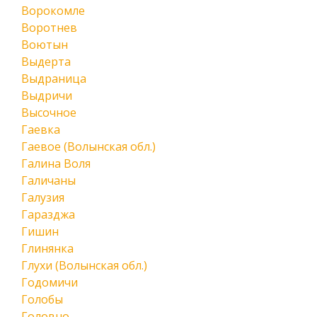
Ворокомле
Воротнев
Воютын
Выдерта
Выдраница
Выдричи
Высочное
Гаевка
Гаевое (Волынская обл.)
Галина Воля
Галичаны
Галузия
Гаразджа
Гишин
Глинянка
Глухи (Волынская обл.)
Годомичи
Голобы
Головно