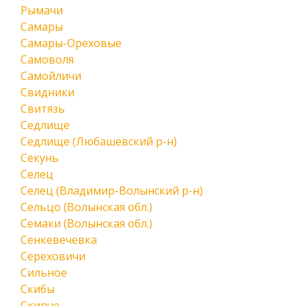
Рымачи
Самары
Самары-Ореховые
Самоволя
Самойличи
Свидники
Свитязь
Седлище
Седлище (Любашевский р-н)
Секунь
Селец
Селец (Владимир-Волынский р-н)
Сельцо (Волынская обл.)
Семаки (Волынская обл.)
Сенкевечевка
Сереховичи
Сильное
Скибы
Скирче