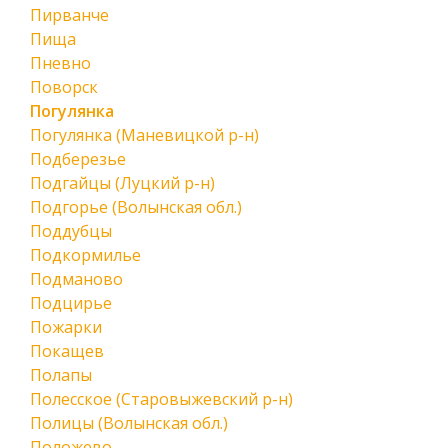
Пирванче
Пища
Пневно
Поворск
Погулянка
Погулянка (Маневицкой р-н)
Подберезье
Подгайцы (Луцкий р-н)
Подгорье (Волынская обл.)
Поддубцы
Подкормилье
Подманово
Подцирье
Пожарки
Покащев
Полапы
Полесское (Старовыжевский р-н)
Полицы (Волынская обл.)
Положево