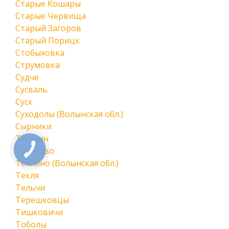
Старые Кошары
Старые Червища
Старый Загоров
Старый Порицк
Стобыховка
Струмовка
Судче
Сусваль
Суск
Суходолы (Волынская обл.)
Сырники
Тагачин
Тарасово
Теклино (Волынская обл.)
Текля
Тельчи
Терешковцы
Тишковичи
Тоболы