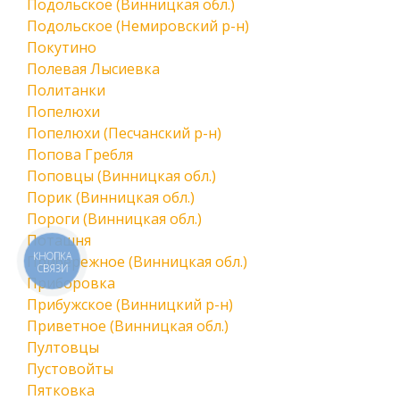
Подольское (Винницкая обл.)
Подольское (Немировский р-н)
Покутино
Полевая Лысиевка
Политанки
Попелюхи
Попелюхи (Песчанский р-н)
Попова Гребля
Поповцы (Винницкая обл.)
Порик (Винницкая обл.)
Пороги (Винницкая обл.)
Поташня
КНОПКА
Прибережное (Винницкая обл.)
СВЯЗИ
Приборовка
Прибужское (Винницкий р-н)
Приветное (Винницкая обл.)
Пултовцы
Пустовойты
Пятковка