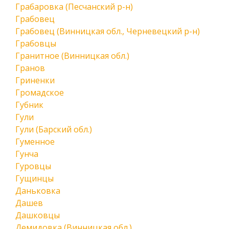
Грабаровка (Песчанский р-н)
Грабовец
Грабовец (Винницкая обл., Черневецкий р-н)
Грабовцы
Гранитное (Винницкая обл.)
Гранов
Гриненки
Громадское
Губник
Гули
Гули (Барский обл.)
Гуменное
Гунча
Гуровцы
Гущинцы
Даньковка
Дашев
Дашковцы
Демидовка (Винницкая обл.)