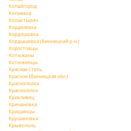
Копайгород
Копиевка
Копыстырин
Корделевка
Кордишовка
Кордышевка (Винницкий р-н.)
Коростовцы
Котюжаны
Котюжинцы
Красная Степь
Красное (Винницкая обл.)
Краснополка
Красноселка
Крикливец
Кричановка
Крищинцы
Крушиновка
Крыжополь