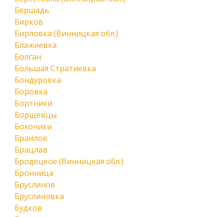
Бершадь
Бирков
Бирловка (Винницкая обл.)
Блажиевка
Болган
Большая Стратиевка
Бондуровка
Боровка
Бортники
Борщевцы
Бохоники
Браилов
Брацлав
Бродецкое (Винницкая обл.)
Бронница
Бруслинов
Бруслиновка
Будков