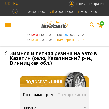
UK
RU
Вход / Регистрация
Пн-Пт:
08:30 - 18:00
Сб:
09:00 - 16:00
Вс:
09:00 - 15:00
0
+38
(050)
440-17-02
+38
(067)
000-17-02
+38
(093)
170-17-04
Вам перезвонить?
Зимняя и летняя резина на авто в
Казатин (село, Казатинский р-н.,
Винницкая обл.)
ПОДОБРАТЬ ШИНЫ
По параметрам
По марке авто
ШИРИНА