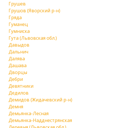
Грушев
Грушов (Яворский р-н)
Гряда
Гуманец
Гумниска
Гута (Львовская обл.)
Давыдов
Дальнич
Далява
Дашава
Дворцы
Дебри
Девятники
Дедилов
Демидов (Жидачевский р-н)
Демня
Демьянка-Лесная
Демьянка-Надднестрянская
Деревня (Львовская обл.)