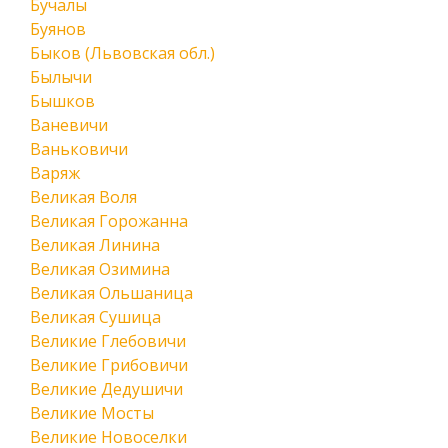
Бучалы
Буянов
Быков (Львовская обл.)
Былычи
Бышков
Ваневичи
Ваньковичи
Варяж
Великая Воля
Великая Горожанна
Великая Линина
Великая Озимина
Великая Ольшаница
Великая Сушица
Великие Глебовичи
Великие Грибовичи
Великие Дедушичи
Великие Мосты
Великие Новоселки