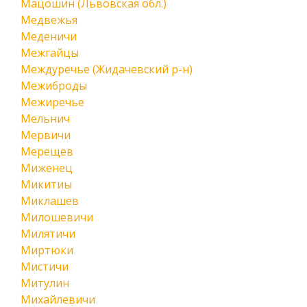
Мацошин (Львовская обл.)
Медвежья
Меденичи
Межгайцы
Междуречье (Жидачевский р-н)
Межиброды
Межиречье
Мельнич
Мервичи
Мерещев
Миженец
Микитиы
Миклашев
Милошевичи
Милятичи
Миртюки
Мистичи
Митулин
Михайлевичи