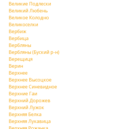
Великие Подлески
Великий Любень
Великое Колодно
Великоселки
Вербиж
Вербица
Вербляны
Вербляны (Буский р-н)
Верещиця
Верин
Верхнее
Верхнее Высоцкое
Верхнее Синевидное
Верхние Гаи
Верхний Дорожев
Верхний Лужок
Верхняя Белка
Верхняя Лукавица
Верхняя Рожанка