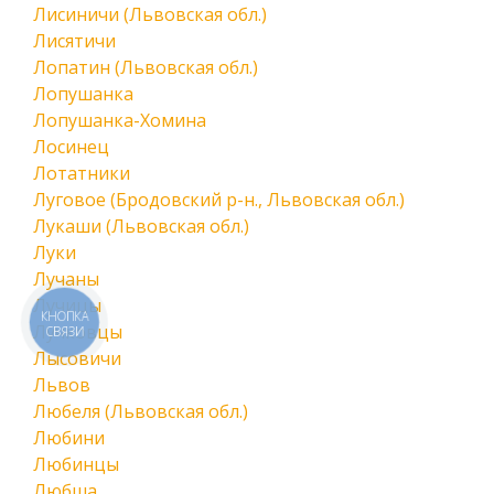
Лисиничи (Львовская обл.)
Лисятичи
Лопатин (Львовская обл.)
Лопушанка
Лопушанка-Хомина
Лосинец
Лотатники
Луговое (Бродовский р-н., Львовская обл.)
Лукаши (Львовская обл.)
Луки
Лучаны
Лучицы
КНОПКА
Лучковцы
СВЯЗИ
Лысовичи
Львов
Любеля (Львовская обл.)
Любини
Любинцы
Любша