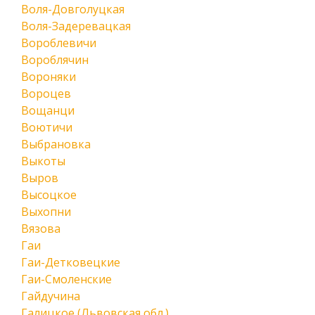
Воля-Довголуцкая
Воля-Задеревацкая
Вороблевичи
Вороблячин
Вороняки
Вороцев
Вощанци
Воютичи
Выбрановка
Выкоты
Выров
Высоцкое
Выхопни
Вязова
Гаи
Гаи-Детковецкие
Гаи-Смоленские
Гайдучина
Галицкое (Львовская обл.)