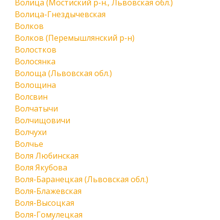
Волица (Мостиский р-н., Львовская обл.)
Волица-Гнездычевская
Волков
Волков (Перемышлянский р-н)
Волостков
Волосянка
Волоща (Львовская обл.)
Волощина
Волсвин
Волчатычи
Волчищовичи
Волчухи
Волчье
Воля Любинская
Воля Якубова
Воля-Баранецкая (Львовская обл.)
Воля-Блажевская
Воля-Высоцкая
Воля-Гомулецкая