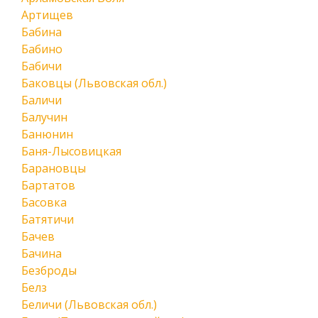
Артищев
Бабина
Бабино
Бабичи
Баковцы (Львовская обл.)
Баличи
Балучин
Банюнин
Баня-Лысовицкая
Барановцы
Бартатов
Басовка
Батятичи
Бачев
Бачина
Безброды
Белз
Беличи (Львовская обл.)