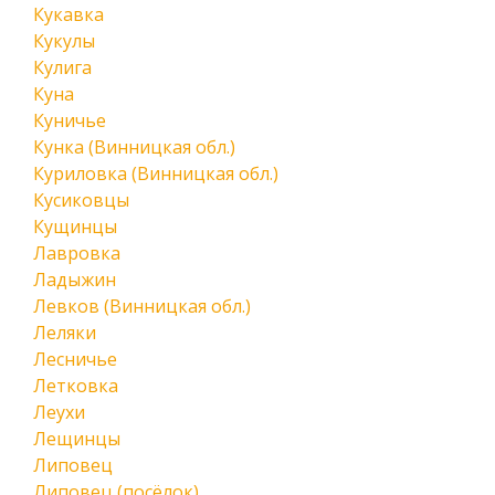
Кукавка
Кукулы
Кулига
Куна
Куничье
Кунка (Винницкая обл.)
Куриловка (Винницкая обл.)
Кусиковцы
Кущинцы
Лавровка
Ладыжин
Левков (Винницкая обл.)
Леляки
Лесничье
Летковка
Леухи
Лещинцы
Липовец
Липовец (посёлок)