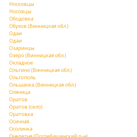
Носковцы
Носовцы
Ободовка
Обухов (Винницкая обл.)
Одаи
Одаи
Озаринцы
Озеро (Винницкая обл.)
Окладное
Ольгино (Винницкая обл.)
Ольгополь
Ольшанка (Винницкая обл.)
Оляница
Оратов
Оратов (село)
Оратовка
Осичная
Осолинка
Очеретня (Погребищенский р-н)