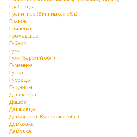
Грабовцы
Гранитное (Винницкая обл.)
Гранов
Гриненки
Громадское
Губник
Гули
Гули (Барский обл.)
Гуменное
Гунча
Гуровцы
Гущинцы
Даньковка
Дашев
Дашковцы
Демидовка (Винницкая обл.)
Демковка
Демовка