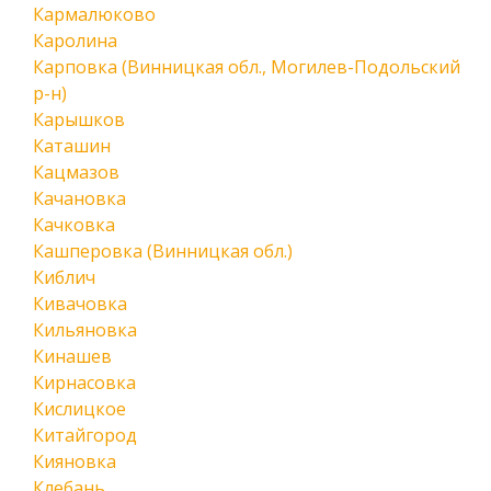
Кармалюково
Каролина
Карповка (Винницкая обл., Могилев-Подольский
р-н)
Карышков
Каташин
Кацмазов
Качановка
Качковка
Кашперовка (Винницкая обл.)
Киблич
Кивачовка
Кильяновка
Кинашев
Кирнасовка
Кислицкое
Китайгород
Кияновка
Клебань