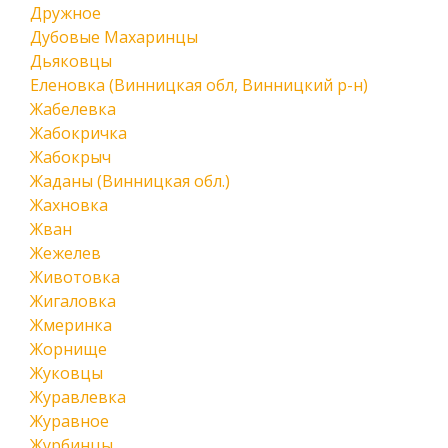
Дружное
Дубовые Махаринцы
Дьяковцы
Еленовка (Винницкая обл, Винницкий р-н)
Жабелевка
Жабокричка
Жабокрыч
Жаданы (Винницкая обл.)
Жахновка
Жван
Жежелев
Животовка
Жигаловка
Жмеринка
Жорнище
Жуковцы
Журавлевка
Журавное
Журбинцы