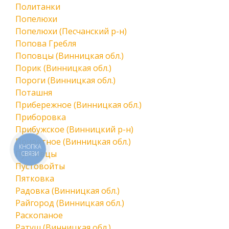
Политанки
Попелюхи
Попелюхи (Песчанский р-н)
Попова Гребля
Поповцы (Винницкая обл.)
Порик (Винницкая обл.)
Пороги (Винницкая обл.)
Поташня
Прибережное (Винницкая обл.)
Приборовка
Прибужское (Винницкий р-н)
Приветное (Винницкая обл.)
КНОПКА
Пултовцы
СВЯЗИ
Пустовойты
Пятковка
Радовка (Винницкая обл.)
Райгород (Винницкая обл.)
Раскопаное
Ратуш (Винницкая обл.)