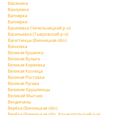
Вівсяники
Вазлуевка
Вапнярка
Вапнярки
Василевка (Чечельницкий р-н)
Васильевка (Тывровский р-н)
Васютинцы (Винницкая обл.)
Вахновка
Великая Бушинка
Великая Вулыга
Великая Киреевка
Великая Косница
Великая Ростовка
Великая Русава
Великие Крушлинцы
Великий Мытник
Вендичаны
Вербка (Винницкая обл.)
Вербка (Винницкая обл., Крыжопольский р-н)