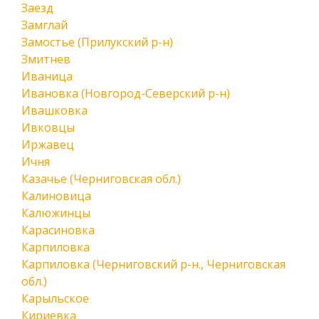
Заезд
Замглай
Замостье (Прилукский р-н)
Змитнев
Иваница
Ивановка (Новгород-Северский р-н)
Ивашковка
Ивковцы
Иржавец
Ичня
Казачье (Черниговская обл.)
Калиновица
Калюжинцы
Карасиновка
Карпиловка
Карпиловка (Черниговский р-н., Черниговская
обл.)
Карыльское
Кириевка