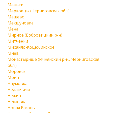
Маньки
Марковцы (Черниговская обл.)
Машево
Мекшуновка
Мена
Мирное (Бобровицкий р-н)
Митченки
Михаило-Коцюбинское
Мнёв
Монастырище (Ичнянский р-н., Черниговская
обл.)
Моровск
Мрин
Наумовка
Неданчичи
Нежин
Нехаевка
Новая Басань