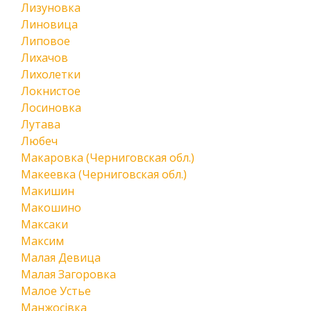
Лизуновка
Линовица
Липовое
Лихачов
Лихолетки
Локнистое
Лосиновка
Лутава
Любеч
Макаровка (Черниговская обл.)
Макеевка (Черниговская обл.)
Макишин
Макошино
Максаки
Максим
Малая Девица
Малая Загоровка
Малое Устье
Манжосівка