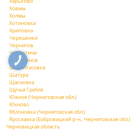
Харьково
Ховмы
Холмы
Хотиновка
Хриповка
Черешенки
Чернигов
Чернотичи
Шабалинов
Шаболтасовка
Шатура
Щасновка
Щучья Гребля
Южное (Черниговская обл.)
Юхново
Яблоновка (Черниговская обл.)
Ярославка (Бобровицкий р-н., Черниговская обл.)
Черновицкая область