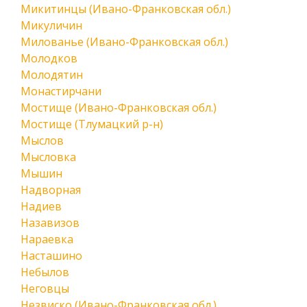
Микитинцы (Ивано-Франковская обл.)
Микуличин
Милованье (Ивано-Франковская обл.)
Молодков
Молодятин
Монастирчани
Мостище (Ивано-Франковская обл.)
Мостище (Тлумацкий р-н)
Мыслов
Мысловка
Мышин
Надворная
Надиев
Назавизов
Нараевка
Насташино
Небылов
Неговцы
Незвиско (Ивано-Франковская обл.)