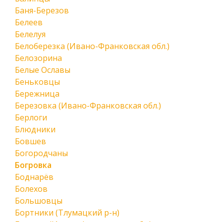
Баня-Березов
Белеев
Белелуя
Белоберезка (Ивано-Франковская обл.)
Белозорина
Белые Ославы
Беньковцы
Бережница
Березовка (Ивано-Франковская обл.)
Берлоги
Блюдники
Бовшев
Богородчаны
Богровка
Боднарёв
Болехов
Большовцы
Бортники (Тлумацкий р-н)