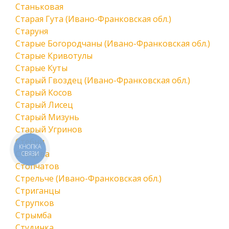
Станьковая
Старая Гута (Ивано-Франковская обл.)
Старуня
Старые Богородчаны (Ивано-Франковская обл.)
Старые Кривотулы
Старые Куты
Старый Гвоздец (Ивано-Франковская обл.)
Старый Косов
Старый Лисец
Старый Мизунь
Старый Угринов
Стебни
КНОПКА
Стецева
СВЯЗИ
Стопчатов
Стрельче (Ивано-Франковская обл.)
Стриганцы
Струпков
Стрымба
Студинка