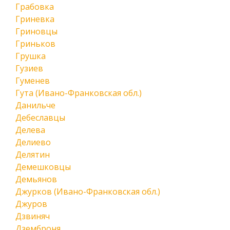
Грабовка
Гриневка
Гриновцы
Гриньков
Грушка
Гузиев
Гуменев
Гута (Ивано-Франковская обл.)
Данильче
Дебеславцы
Делева
Делиево
Делятин
Демешковцы
Демьянов
Джурков (Ивано-Франковская обл.)
Джуров
Дзвиняч
Дземброня