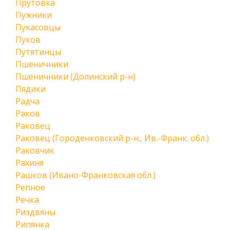
Прутовка
Пужники
Пукасовцы
Пуков
Путятинцы
Пшеничники
Пшеничники (Долинский р-н)
Пядики
Радча
Раков
Раковец
Раковец (Городенковский р-н., Ив.-Франк. обл.)
Раковчик
Рахиня
Рашков (Ивано-Франковская обл.)
Репное
Речка
Риздвяны
Рипянка