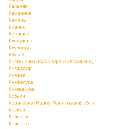
Кальная
Каменное
Камень
Киданч
Кинашев
Клещивна
Клубовцы
Клузов
Княгиничи (Ивано-Франковская обл.)
Княждвор
Княжее
Княжелука
Князевское
Кобаки
Ковалевка (Ивано-Франковская обл.)
Козина
Коленки
Коленцы