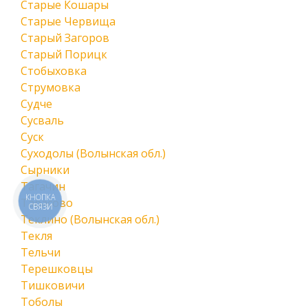
Старые Кошары
Старые Червища
Старый Загоров
Старый Порицк
Стобыховка
Струмовка
Судче
Сусваль
Суск
Суходолы (Волынская обл.)
Сырники
Тагачин
КНОПКА
Тарасово
СВЯЗИ
Теклино (Волынская обл.)
Текля
Тельчи
Терешковцы
Тишковичи
Тоболы