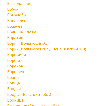
Благодатное
Бобли
Боголюбы
Богушевка
Бодячев
Большая Глуша
Боратин
Борки (Волынская обл.)
Борки (Волынская обл., Любашевский р-н)
Боровичи
Боровно
Борохов
Борочиче
Браны
Брище
Бродки
Броды (Волынская обл.)
Броница
Бруховичи (Волынская обл.)