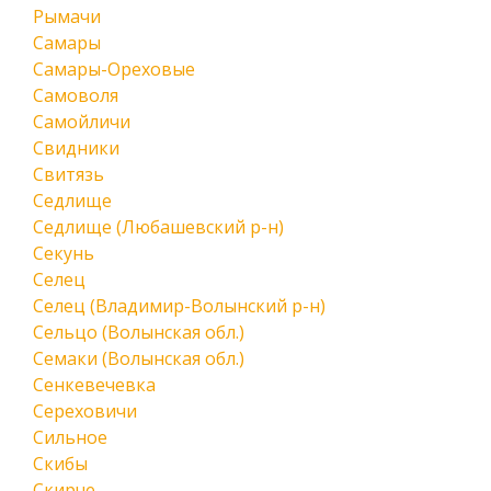
Рымачи
Самары
Самары-Ореховые
Самоволя
Самойличи
Свидники
Свитязь
Седлище
Седлище (Любашевский р-н)
Секунь
Селец
Селец (Владимир-Волынский р-н)
Сельцо (Волынская обл.)
Семаки (Волынская обл.)
Сенкевечевка
Сереховичи
Сильное
Скибы
Скирче