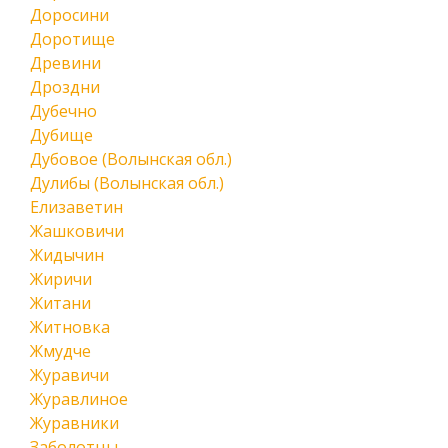
Доросини
Доротище
Древини
Дроздни
Дубечно
Дубище
Дубовое (Волынская обл.)
Дулибы (Волынская обл.)
Елизаветин
Жашковичи
Жидычин
Жиричи
Житани
Житновка
Жмудче
Журавичи
Журавлиное
Журавники
Заболотцы