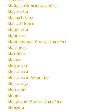
Майдан (Волынская обл.)
Маковичи
Малая Глуша
Малый Порск
Маневичи
Маньков
Марьяновка (Волынская обл.)
Масловец
Матейки
Машев
Межисыть
Мельники
Мельники-Речицкие
Мельница
Менчичи
Мерва
Микуличи (Волынская обл.)
Милуши