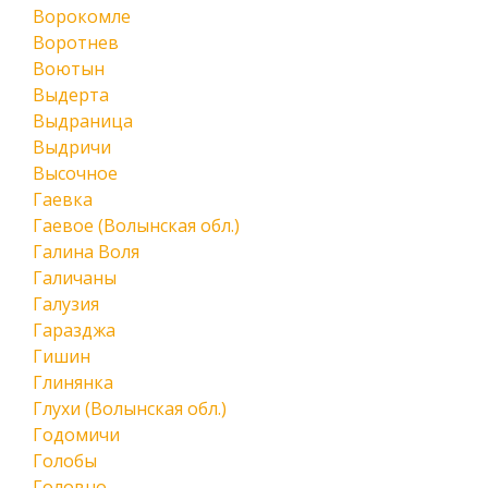
Ворокомле
Воротнев
Воютын
Выдерта
Выдраница
Выдричи
Высочное
Гаевка
Гаевое (Волынская обл.)
Галина Воля
Галичаны
Галузия
Гаразджа
Гишин
Глинянка
Глухи (Волынская обл.)
Годомичи
Голобы
Головно