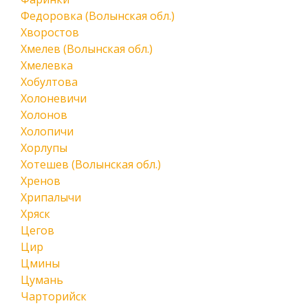
Федоровка (Волынская обл.)
Хворостов
Хмелев (Волынская обл.)
Хмелевка
Хобултова
Холоневичи
Холонов
Холопичи
Хорлупы
Хотешев (Волынская обл.)
Хренов
Хрипалычи
Хряск
Цегов
Цир
Цмины
Цумань
Чарторийск