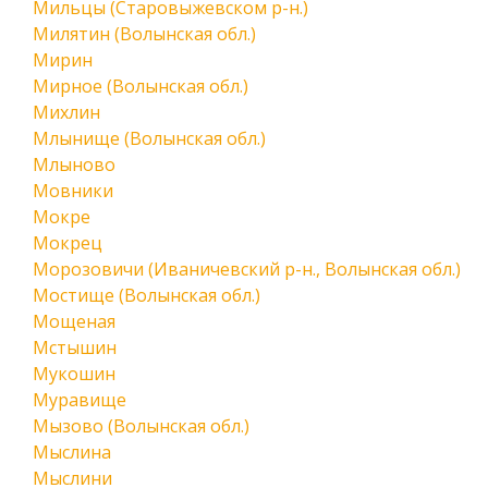
Мильцы (Старовыжевском р-н.)
Милятин (Волынская обл.)
Мирин
Мирное (Волынская обл.)
Михлин
Млынище (Волынская обл.)
Млыново
Мовники
Мокре
Мокрец
Морозовичи (Иваничевский р-н., Волынская обл.)
Мостище (Волынская обл.)
Мощеная
Мстышин
Мукошин
Муравище
Мызово (Волынская обл.)
Мыслина
Мыслини