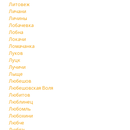
Литовеж
Личани
Личины
Лобачевка
Лобна
Локачи
Ломачанка
Луков
Луцк
Лучичи
Лыще
Любешов
Любешовская Воля
Любитов
Люблинец
Любомль
Любохини
Любче
Любязь