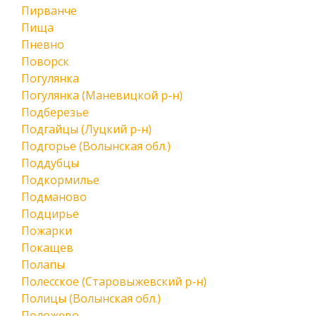
Пирванче
Пища
Пневно
Поворск
Погулянка
Погулянка (Маневицкой р-н)
Подберезье
Подгайцы (Луцкий р-н)
Подгорье (Волынская обл.)
Поддубцы
Подкормилье
Подманово
Подцирье
Пожарки
Покащев
Полапы
Полесское (Старовыжевский р-н)
Полицы (Волынская обл.)
Положево