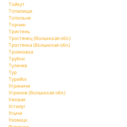
Тойкут
Топилище
Топольне
Торчин
Тристень
Тростянец (Волынская обл.)
Тростянка (Волынская обл.)
Трояновка
Трубки
Туличев
Тур
Турийск
Угриничи
Угринов (Волынская обл.)
Ужовая
Устилуг
Усычи
Уховецк
Фаринки