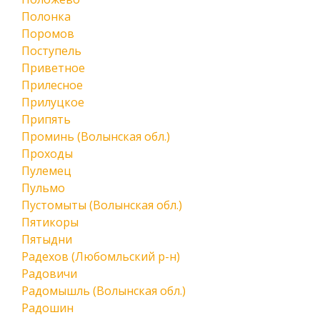
Полонка
Поромов
Поступель
Приветное
Прилесное
Прилуцкое
Припять
Проминь (Волынская обл.)
Проходы
Пулемец
Пульмо
Пустомыты (Волынская обл.)
Пятикоры
Пятыдни
Радехов (Любомльский р-н)
Радовичи
Радомышль (Волынская обл.)
Радошин