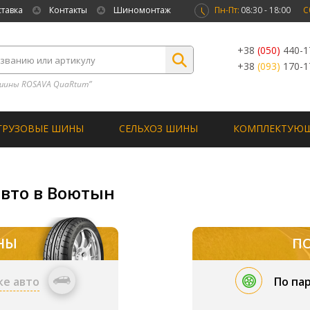
ставка
Контакты
Шиномонтаж
Пн-Пт:
08:30 - 18:00
С
+38
(050)
440-1
+38
(093)
170-1
шины ROSAVA QuaRtum”
ГРУЗОВЫЕ ШИНЫ
СЕЛЬХОЗ ШИНЫ
КОМПЛЕКТУЮ
авто в Воютын
НЫ
П
ке авто
По па