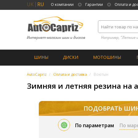
UK
RU
О компании
Гарантии
Оплата и до
Интернет-магазин шин и дисков
Например, "Летние 
ШИНЫ
ДИСКИ
МОТОШИНЫ
AutoCapriz
Оплата и доставка
Воютын
Зимняя и летняя резина на 
ПОДОБРАТЬ ШИ
По параметрам
По мар