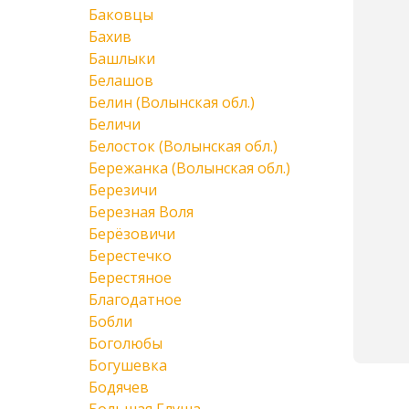
Баковцы
Бахив
Башлыки
Белашов
Белин (Волынская обл.)
Беличи
Белосток (Волынская обл.)
Бережанка (Волынская обл.)
Березичи
Березная Воля
Берёзовичи
Берестечко
Берестяное
Благодатное
Бобли
Боголюбы
Богушевка
Бодячев