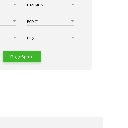
ШИРИНА
PCD
(?)
ET
(?)
Подобрать