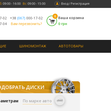
б:
09:00 - 16:00
Вс:
09:00 - 15:00
Вход / Регистрация
0
Ваша корзина
7-02
+38
(067)
000-17-02
7-04
Вам перезвонить?
0 грн
ЩИЕ
ШИНОМОНТАЖ
АВТОТОВАРЫ
ОДОБРАТЬ ДИСКИ
раметрам
По марке авто