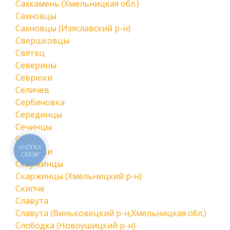
Сахкамень (Хмельницкая обл.)
Сахновцы
Сахновцы (Изяславский р-н)
Свершковцы
Святец
Северины
Севрюки
Селичев
Сербиновка
Серединцы
Сечинцы
Сивки
КНОПКА
Синютки
СВЯЗИ
Скаржинцы
Скаржинцы (Хмельницкий р-н)
Скипче
Славута
Славута (Виньковецкий р-н,Хмельницкая обл.)
Слободка (Новоушицкий р-н)