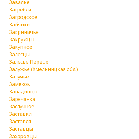
Завалье
Загребля
Загродское
Зайчики
Закриничье
Закружцы
Закупное
Залесцы
Залесье Первое
Залужье (Хмельницкая обл.)
Залучье
Замехов
Западинцы
Заречанка
Заслучное
Заставки
Заставля
Заставцы
Захаровцы