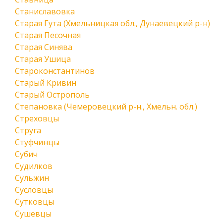
Станиславовка
Старая Гута (Хмельницкая обл., Дунаевецкий р-н)
Старая Песочная
Старая Синява
Старая Ушица
Староконстантинов
Старый Кривин
Старый Острополь
Степановка (Чемеровецкий р-н., Хмельн. обл.)
Стреховцы
Струга
Стуфчинцы
Субич
Судилков
Сульжин
Сусловцы
Сутковцы
Сушевцы