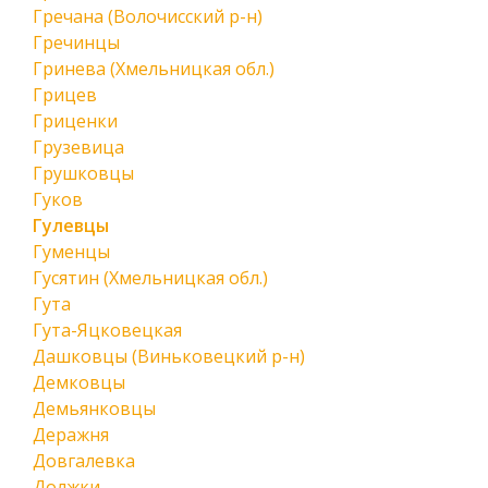
Гречана (Волочисский р-н)
Гречинцы
Гринева (Хмельницкая обл.)
Грицев
Гриценки
Грузевица
Грушковцы
Гуков
Гулевцы
Гуменцы
Гусятин (Хмельницкая обл.)
Гута
Гута-Яцковецкая
Дашковцы (Виньковецкий р-н)
Демковцы
Демьянковцы
Деражня
Довгалевка
Должки