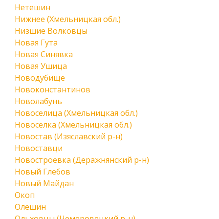
Нетешин
Нижнее (Хмельницкая обл.)
Низшие Волковцы
Новая Гута
Новая Синявка
Новая Ушица
Новодубище
Новоконстантинов
Новолабунь
Новоселица (Хмельницкая обл.)
Новоселка (Хмельницкая обл.)
Новостав (Изяславский р-н)
Новоставци
Новостроевка (Деражнянский р-н)
Новый Глебов
Новый Майдан
Окоп
Олешин
Ольховцы (Чемеровецкий р-н)