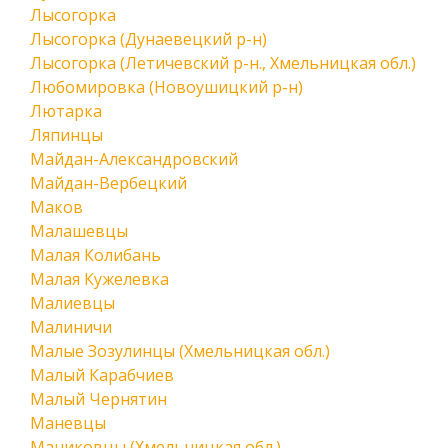
Лысогорка
Лысогорка (Дунаевецкий р-н)
Лысогорка (Летичевский р-н., Хмельницкая обл.)
Любомировка (Новоушицкий р-н)
Лютарка
Ляпинцы
Майдан-Александровский
Майдан-Вербецкий
Маков
Малашевцы
Малая Колибань
Малая Кужелевка
Малиевцы
Малиничи
Малые Зозулинцы (Хмельницкая обл.)
Малый Карабчиев
Малый Чернятин
Маневцы
Маниковцы (Хмельницкая обл.)