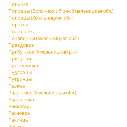
Понинка
Поповцы (Волочисский р-н, Хмельницкая обл.)
Поповцы (Хмельницкая обл.)
Порохня
Постоловка
Почапинцы (Хмельницкая обл.)
Правдовка
Прибугское (Хмельницкий р-н)
Припу́тни
Проскуровка
Пудловцы
Путринцы
Пылява
Радостное (Хмельницкая обл.)
Радошевка
Райковцы
Рахновка
Рачинцы
Ревуха