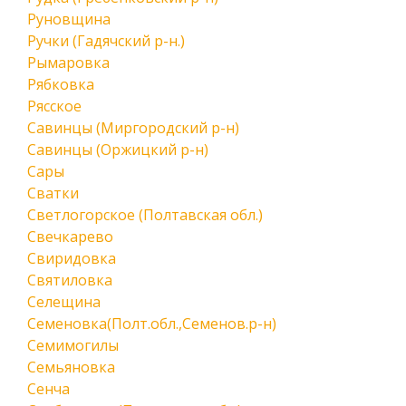
Руновщина
Ручки (Гадячский р-н.)
Рымаровка
Рябковка
Рясское
Савинцы (Миргородский р-н)
Савинцы (Оржицкий р-н)
Сары
Сватки
Светлогорское (Полтавская обл.)
Свечкарево
Свиридовка
Святиловка
Селещина
Семеновка(Полт.обл.,Семенов.р-н)
Семимогилы
Семьяновка
Сенча