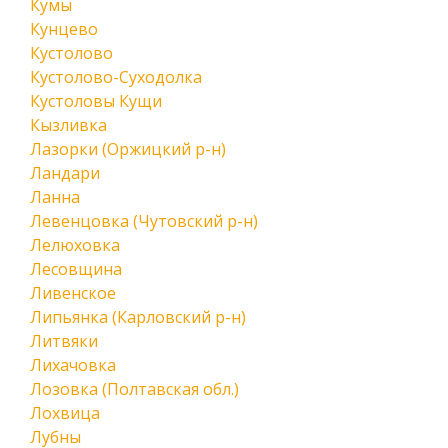
Кумы
Кунцево
Кустолово
Кустолово-Суходолка
Кустоловы Кущи
Кызливка
Лазорки (Оржицкий р-н)
Ландари
Ланна
Левенцовка (Чутовский р-н)
Лелюховка
Лесовщина
Ливенское
Липьянка (Карловский р-н)
Литвяки
Лихачовка
Лозовка (Полтавская обл.)
Лохвица
Лубны