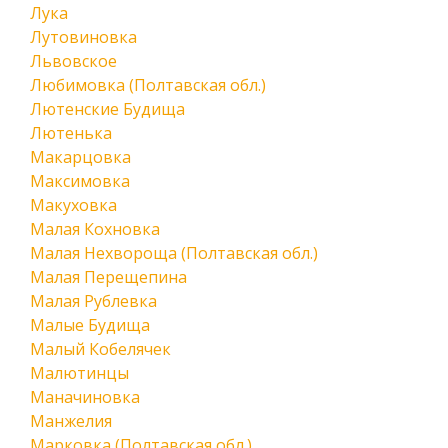
Лука
Лутовиновка
Львовское
Любимовка (Полтавская обл.)
Лютенские Будища
Лютенька
Макарцовка
Максимовка
Макуховка
Малая Кохновка
Малая Нехвороща (Полтавская обл.)
Малая Перещепина
Малая Рублевка
Малые Будища
Малый Кобелячек
Малютинцы
Маначиновка
Манжелия
Марковка (Полтавская обл.)