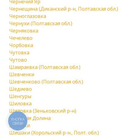
Чернечий Яр
Чернещина (Диканский р-н, Полтавская обл.)
Черноглазовка
Чернухи (Полтавская обл.)
Черняковка
Чечелево
Чорбовка
Чутовка
Чутово
Шамраевка (Полтавская обл.)
Шевченки
Шевченково (Полтавская обл.)
Шедиево
Шенгуры
Шиловка
Шиловка (Зеньковский р-н)
Широкая Долина
КНОПКА
СВЯЗИ
Шишаки
Шишаки (Хорольский р-н., Полт. обл.)