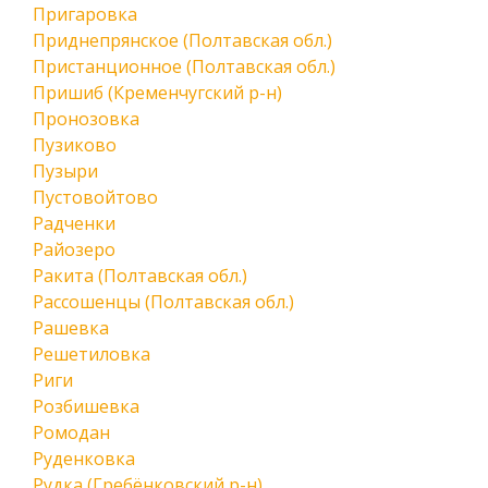
Пригаровка
Приднепрянское (Полтавская обл.)
Пристанционное (Полтавская обл.)
Пришиб (Кременчугский р-н)
Пронозовка
Пузиково
Пузыри
Пустовойтово
Радченки
Райозеро
Ракита (Полтавская обл.)
Рассошенцы (Полтавская обл.)
Рашевка
Решетиловка
Риги
Розбишевка
Ромодан
Руденковка
Рудка (Гребёнковский р-н)