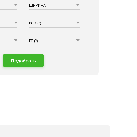
ШИРИНА
PCD
(?)
ET
(?)
Подобрать