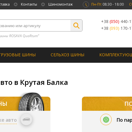
ставка
Контакты
Шиномонтаж
Пн-Пт:
08:30 - 18:00
С
+38
(050)
440-1
+38
(093)
170-1
шины ROSAVA QuaRtum”
ГРУЗОВЫЕ ШИНЫ
СЕЛЬХОЗ ШИНЫ
КОМПЛЕКТУЮ
вто в Крутая Балка
НЫ
П
ке авто
По па