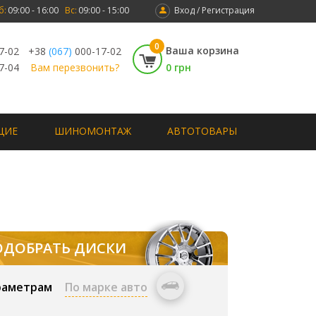
б:
09:00 - 16:00
Вс:
09:00 - 15:00
Вход / Регистрация
0
Ваша корзина
7-02
+38
(067)
000-17-02
7-04
Вам перезвонить?
0 грн
ЩИЕ
ШИНОМОНТАЖ
АВТОТОВАРЫ
ОДОБРАТЬ ДИСКИ
раметрам
По марке авто