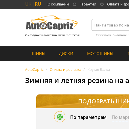
UK
RU
О компании
Гарантии
Оплата и до
Интернет-магазин шин и дисков
Например, "Летние 
ШИНЫ
ДИСКИ
МОТОШИНЫ
AutoCapriz
Оплата и доставка
Крутая Балка
Зимняя и летняя резина на а
ПОДОБРАТЬ ШИ
По параметрам
По мар