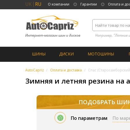
UK
RU
О компании
Гарантии
Оплата и до
Интернет-магазин шин и дисков
Например, "Летние 
ШИНЫ
ДИСКИ
МОТОШИНЫ
AutoCapriz
Оплата и доставка
Спас (Старосамборский
Зимняя и летняя резина на а
ПОДОБРАТЬ ШИ
По параметрам
По мар