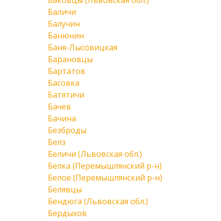
Баковцы (Львовская обл.)
Баличи
Балучин
Банюнин
Баня-Лысовицкая
Барановцы
Бартатов
Басовка
Батятичи
Бачев
Бачина
Безброды
Белз
Беличи (Львовская обл.)
Белка (Перемышлянский р-н)
Белое (Перемышлянский р-н)
Белявцы
Бендюга (Львовская обл.)
Бердыхов