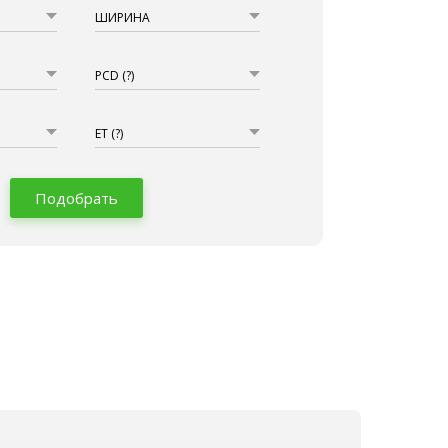
ШИРИНА
PCD
(?)
ET
(?)
Подобрать