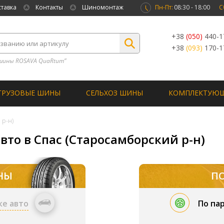
ставка
Контакты
Шиномонтаж
Пн-Пт:
08:30 - 18:00
С
+38
(050)
440-1
+38
(093)
170-1
шины ROSAVA QuaRtum”
ГРУЗОВЫЕ ШИНЫ
СЕЛЬХОЗ ШИНЫ
КОМПЛЕКТУЮ
 р-н)
вто в Спас (Старосамборский р-н)
НЫ
П
ке авто
По па