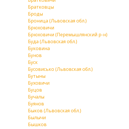
Братковичи
Братковцы
Броды
Броница (Львовская обл.)
Брюховичи
Брюховичи (Перемышлянский р-н)
Буда (Львовская обл.)
Буковина
Бунов
Буск
Бусовисько (Львовская обл.)
Бутыны
Буховичи
Буцов
Бучалы
Буянов
Быков (Львовская обл.)
Былычи
Бышков