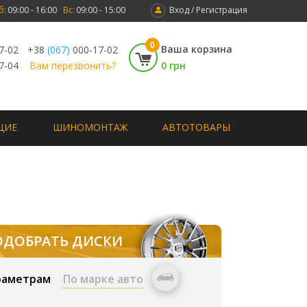
б:
09:00 - 16:00
Вс:
09:00 - 15:00
Вход / Регистрация
0
Ваша корзина
7-02
+38
(067)
000-17-02
7-04
Вам перезвонить?
0 грн
ЩИЕ
ШИНОМОНТАЖ
АВТОТОВАРЫ
ОДОБРАТЬ ДИСКИ
раметрам
По марке авто