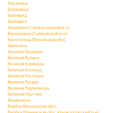
Вівсяники
Вазлуевка
Вапнярка
Вапнярки
Василевка (Чечельницкий р-н)
Васильевка (Тывровский р-н)
Васютинцы (Винницкая обл.)
Вахновка
Великая Бушинка
Великая Вулыга
Великая Киреевка
Великая Косница
Великая Ростовка
Великая Русава
Великие Крушлинцы
Великий Мытник
Вендичаны
Вербка (Винницкая обл.)
Вербка (Винницкая обл., Крыжопольский р-н)