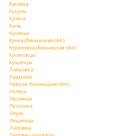
Кукавка
Кукулы
Кулига
Куна
Куничье
Кунка (Винницкая обл.)
Куриловка (Винницкая обл.)
Кусиковцы
Кущинцы
Лавровка
Ладыжин
Левков (Винницкая обл.)
Леляки
Лесничье
Летковка
Леухи
Лещинцы
Липовец
Липовец (посёлок)