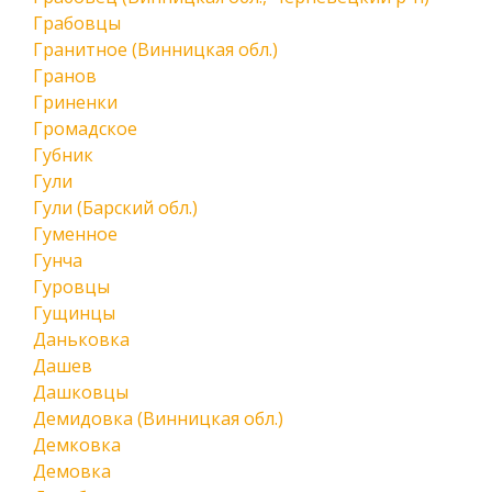
Грабовцы
Гранитное (Винницкая обл.)
Гранов
Гриненки
Громадское
Губник
Гули
Гули (Барский обл.)
Гуменное
Гунча
Гуровцы
Гущинцы
Даньковка
Дашев
Дашковцы
Демидовка (Винницкая обл.)
Демковка
Демовка