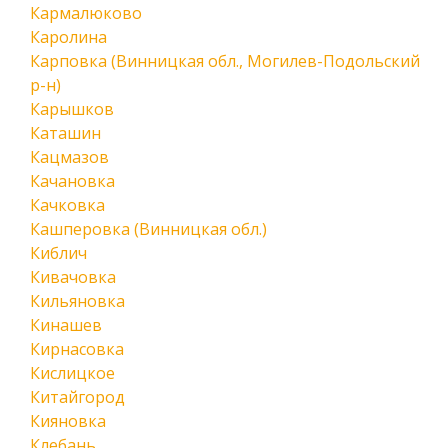
Кармалюково
Каролина
Карповка (Винницкая обл., Могилев-Подольский
р-н)
Карышков
Каташин
Кацмазов
Качановка
Качковка
Кашперовка (Винницкая обл.)
Киблич
Кивачовка
Кильяновка
Кинашев
Кирнасовка
Кислицкое
Китайгород
Кияновка
Клебань