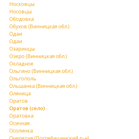
Носковцы
Носовцы
Ободовка
Обухов (Винницкая обл.)
Одаи
Одаи
Озаринцы
Озеро (Винницкая обл.)
Окладное
Ольгино (Винницкая обл.)
Ольгополь
Ольшанка (Винницкая обл.)
Оляница
Оратов
Оратов (село)
Оратовка
Осичная
Осолинка
Очеретня (Погребищенский р-н)