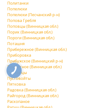
Политанки
Попелюхи
Попелюхи (Песчанский р-н)
Попова Гребля
Поповцы (Винницкая обл.)
Порик (Винницкая обл.)
Пороги (Винницкая обл.)
Поташня
Прибережное (Винницкая обл.)
Приборовка
Прибужское (Винницкий р-н)
Приветное (Винницкая обл.)
КНОПКА
Пултовцы
СВЯЗИ
Пустовойты
Пятковка
Радовка (Винницкая обл.)
Райгород (Винницкая обл.)
Раскопаное
Ратуш (Винницкая обл.)