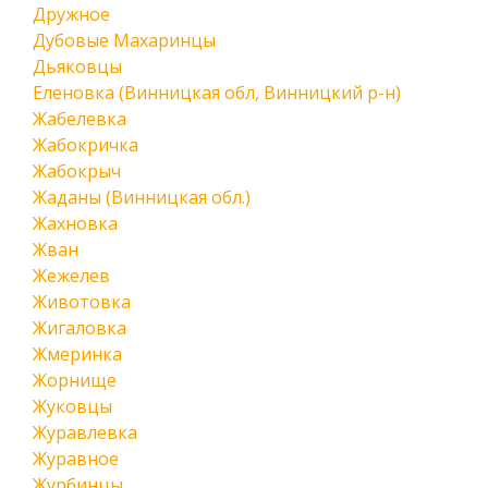
Дружное
Дубовые Махаринцы
Дьяковцы
Еленовка (Винницкая обл, Винницкий р-н)
Жабелевка
Жабокричка
Жабокрыч
Жаданы (Винницкая обл.)
Жахновка
Жван
Жежелев
Животовка
Жигаловка
Жмеринка
Жорнище
Жуковцы
Журавлевка
Журавное
Журбинцы